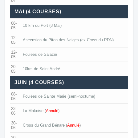
04
MAI (4 COURSES)
08-
10 km du Port (8 Mai)
05
12-
Ascension du Piton des Neiges (ex Cross du PDN)
05
12-
Foulées de Salazie
05
20-
10km de Saint André
05
JUIN (4 COURSES)
08-
Foulées de Sainte Marie (semi-nocturne)
06
23-
La Makoise
(
Annulé
)
06
30-
Cross du Grand Bénare
(
Annulé
)
06
30-