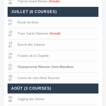
Trail du Grand Bénare
(
Annulé
)
06
JUILLET (6 COURSES)
07-
Ronde du Butor
07
13-
Trans Sainte Marienne
(
Annulé
)
07
13-
Boucle des Salazes
07
14-
Foulées de la Chapelle
07
21-
Championnat Réunion Semi-Marathon
07
28-
Course de côte Albert Bouvard
07
AOÛT (3 COURSES)
04-
Jogging des Dames
08