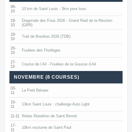
06-
10 km de Saint Louis - 3km pour tous
10
18-
Diagonale des Fous 2026 - Grand Raid de la Réunion
10
(GRR)
18-
Trail de Bourbon 2026 (TDB)
10
20-
Foulées des Florilèges
10
27-
Course de l Ail - Foulées de la Gousse d Ail
10
NOVEMBRE (8 COURSES)
03-
Le Petit Bénare
11
10-
13km Saint Louis : challenge Auto Light
11
11-11
Relais Marathon de Saint Benoit
17-
10km nocturne de Saint Paul
11