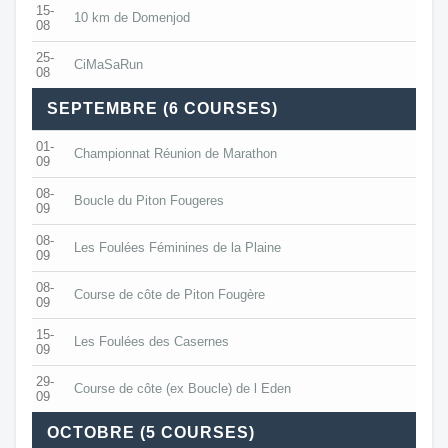
15-
10 km de Domenjod
08
25-
CiMaSaRun
08
SEPTEMBRE (6 COURSES)
01-
Championnat Réunion de Marathon
09
08-
Boucle du Piton Fougeres
09
08-
Les Foulées Féminines de la Plaine
09
08-
Course de côte de Piton Fougère
09
15-
Les Foulées des Casernes
09
29-
Course de côte (ex Boucle) de l Eden
09
OCTOBRE (5 COURSES)