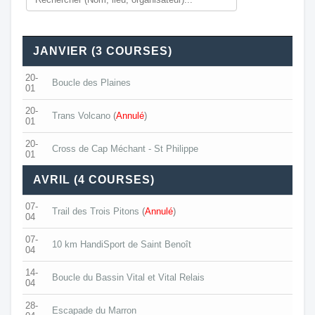
JANVIER (3 COURSES)
20-
Boucle des Plaines
01
20-
Trans Volcano
(
Annulé
)
01
20-
Cross de Cap Méchant - St Philippe
01
AVRIL (4 COURSES)
07-
Trail des Trois Pitons
(
Annulé
)
04
07-
10 km HandiSport de Saint Benoît
04
14-
Boucle du Bassin Vital et Vital Relais
04
28-
Escapade du Marron