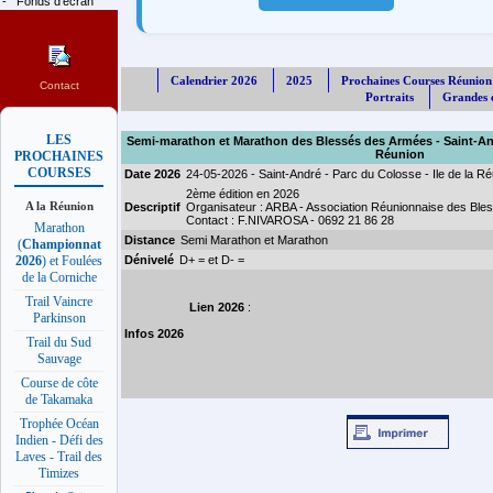
-
Fonds d'écran
Calendrier 2026
2025
Prochaines Courses Réunion
Contact
Portraits
Grandes c
LES
Semi-marathon et Marathon des Blessés des Armées - Saint-Andr
Réunion
PROCHAINES
COURSES
Date 2026
24-05-2026 - Saint-André - Parc du Colosse - Ile de la R
2ème édition en 2026
A la Réunion
Descriptif
Organisateur : ARBA - Association Réunionnaise des Bl
Contact : F.NIVAROSA - 0692 21 86 28
Marathon
Distance
Semi Marathon et Marathon
(
Championnat
Dénivelé
D+ = et D- =
2026
) et Foulées
de la Corniche
Trail Vaincre
Lien 2026
:
Parkinson
Infos 2026
Trail du Sud
Sauvage
Course de côte
de Takamaka
Trophée Océan
Indien - Défi des
Laves - Trail des
Timizes