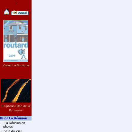
";
Visitez La Boutique
Eruptions Piton de la
Fournaise
Ile de La Réunion
-
La Réunion en
photos
-
Vue du ciel