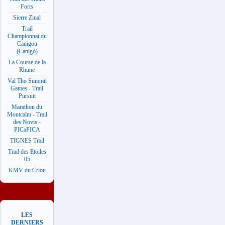
Forts
Sierre Zinal
Trail
Championnat du
Canigou
(Canigó)
La Course de la
Rhune
Val Tho Summit
Games - Trail
Pursuit
Marathon du
Montcalm - Trail
des Novis -
PICaPICA
TIGNES Trail
Trail des Etoiles
05
KMV du Criou
LES
DERNIERS