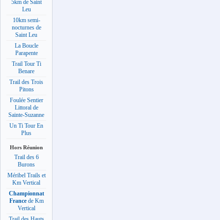
5km de Saint
Leu
10km semi-
nocturnes de
Saint Leu
La Boucle
Parapente
Trail Tour Ti
Benare
Trail des Trois
Pitons
Foulée Sentier
Littoral de
Sainte-Suzanne
Un Ti Tour En
Plus
Hors Réunion
Trail des 6
Burons
Méribel Trails et
Km Vertical
Championnat
France
de Km
Vertical
Trail des Hauts