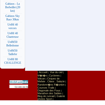
Gabizos - La
Berbeillet (20
km)
Gabizos Sky
Race 30km
Ut4M 40
vercors
Ut4M 40
Chartreuse
Ut4M50
Belledonne
Ut4M50
Taillefer
Ut4M 80
CHALLENGE
Accueil
Vue du ciel
|
|
|
M�t�o
Cyclones
|
|
Volcan
Cirques de
|
Mafate
Cilaos
Salazie
,
,
|
Randonn�es R�union
|
Sport
Sports extr�mes
Ce site est list� dans la cat�gorie
:
Courses Trails
|
Diagonale des Fous
|
Marathon des Sables
|
Blog de runraid
Galerie
|
photos Sport
|