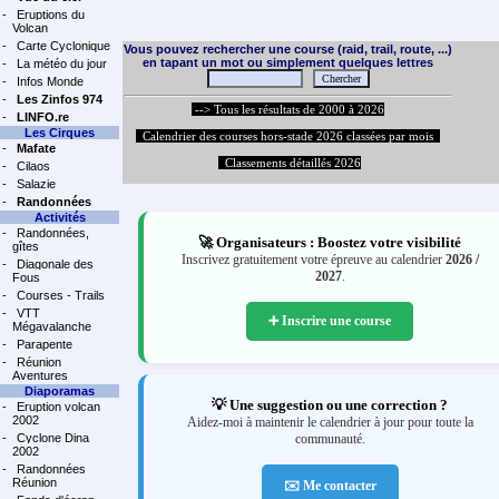
-
Eruptions du
Volcan
-
Carte Cyclonique
Vous pouvez rechercher une course (raid, trail, route, ...)
en tapant un mot ou simplement quelques lettres
-
La météo du jour
-
Infos Monde
-
Les Zinfos 974
--> Tous les résultats de 2000 à 2026
-
LINFO.re
Les Cirques
Calendrier des courses hors-stade 2026 classées par mois
-
Mafate
Classements détaillés 2026
-
Cilaos
-
Salazie
-
Randonnées
Activités
-
Randonnées,
🚀 Organisateurs : Boostez votre visibilité
gîtes
Inscrivez gratuitement votre épreuve au calendrier
2026 /
-
Diagonale des
2027
.
Fous
-
Courses - Trails
-
VTT
➕ Inscrire une course
Mégavalanche
-
Parapente
-
Réunion
Aventures
Diaporamas
💡 Une suggestion ou une correction ?
-
Eruption volcan
2002
Aidez-moi à maintenir le calendrier à jour pour toute la
-
Cyclone Dina
communauté.
2002
-
Randonnées
Réunion
✉️ Me contacter