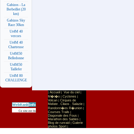
Gabizos - La
Berbeillet (20
km)
Gabizos Sky
Race 30km
Ut4M 40
vercors
Ut4M 40
Chartreuse
Ut4M50
Belledonne
Ut4M50
Taillefer
Ut4M 80
CHALLENGE
Accueil
Vue du ciel
|
|
|
M�t�o
Cyclones
|
|
Volcan
Cirques de
|
Mafate
Cilaos
Salazie
,
,
|
Randonn�es R�union
|
Sport
Sports extr�mes
Ce site est list� dans la cat�gorie
:
Courses Trails
|
Diagonale des Fous
|
Marathon des Sables
|
Blog de runraid
Galerie
|
photos Sport
|