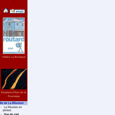
";
Visitez La Boutique
Eruptions Piton de la
Fournaise
Ile de La Réunion
-
La Réunion en
photos
-
Vue du ciel