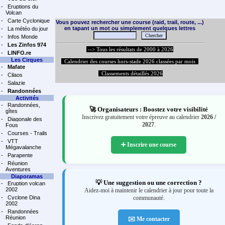
-
Eruptions du
Volcan
-
Carte Cyclonique
Vous pouvez rechercher une course (raid, trail, route, ...)
en tapant un mot ou simplement quelques lettres
-
La météo du jour
-
Infos Monde
-
Les Zinfos 974
--> Tous les résultats de 2000 à 2026
-
LINFO.re
Les Cirques
Calendrier des courses hors-stade 2026 classées par mois
-
Mafate
Classements détaillés 2026
-
Cilaos
-
Salazie
-
Randonnées
Activités
-
Randonnées,
🚀 Organisateurs : Boostez votre visibilité
gîtes
Inscrivez gratuitement votre épreuve au calendrier
2026 /
-
Diagonale des
2027
.
Fous
-
Courses - Trails
-
VTT
➕ Inscrire une course
Mégavalanche
-
Parapente
-
Réunion
Aventures
Diaporamas
💡 Une suggestion ou une correction ?
-
Eruption volcan
2002
Aidez-moi à maintenir le calendrier à jour pour toute la
-
Cyclone Dina
communauté.
2002
-
Randonnées
Réunion
✉️ Me contacter