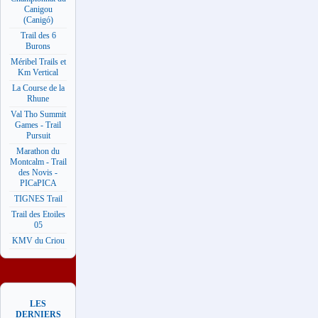
Canigou
(Canigó)
Trail des 6
Burons
Méribel Trails et
Km Vertical
La Course de la
Rhune
Val Tho Summit
Games - Trail
Pursuit
Marathon du
Montcalm - Trail
des Novis -
PICaPICA
TIGNES Trail
Trail des Etoiles
05
KMV du Criou
LES
DERNIERS