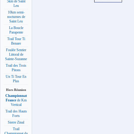
5km de Saint
Leu
10km semi-
nocturnes de
Saint Leu
La Boucle
Parapente
Trail Tour Ti
Benare
Foulée Sentier
Littoral de
Sainte-Suzanne
Trail des Trois
Pitons
Un Ti Tour En
Plus
Hors Réunion
Championnat
France
de Km
Vertical
Trail des Hauts
Forts
Sierre Zinal
Trail
Championnat du