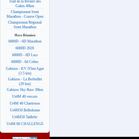
Trail de la Rivière des
Galets 40km
Championnat Semi
Marathon - Course Open
Championnat Régional
Semi Marathon
Hors Réunion
6000D - 6D Marathon
6000D 2026
6000D - 6D Lacs
6000D - 6d Crêtes
Gabizos - KV l'Omi Agut
(3.5 km)
Gabizos - La Berbeillet
(20 km)
Gabizos Sky Race 30km
Ut4M 40 vercors
Ut4M 40 Chartreuse
Ut4M50 Belledonne
Ut4M50 Taillefer
Ut4M 80 CHALLENGE