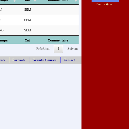
Fonds �cran
24
SEM
19
SEM
:45
SEM
emps
Cat
Commentaire
Précédent
1
Suivant
ents
Portraits
Grandes Courses
Contact