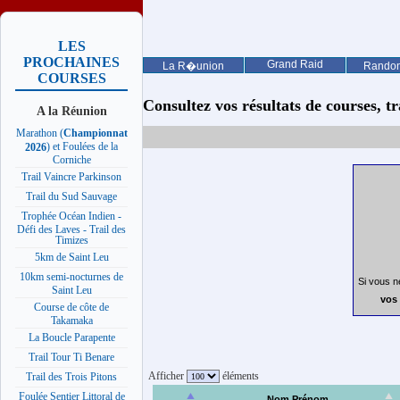
LES
PROCHAINES
Grand Raid
La R�union
Rando
COURSES
Consultez vos résultats de courses, trai
A la Réunion
Marathon (
Championnat
) et Foulées de la
2026
Corniche
Trail Vaincre Parkinson
Trail du Sud Sauvage
Trophée Océan Indien -
Défi des Laves - Trail des
Timizes
5km de Saint Leu
10km semi-nocturnes de
Si vous n
Saint Leu
vos 
Course de côte de
Takamaka
La Boucle Parapente
Trail Tour Ti Benare
Afficher
éléments
Trail des Trois Pitons
Foulée Sentier Littoral de
Nom Prénom