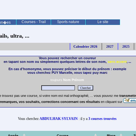
Courses - Trail
Sports nature
Le site
nn�es
ls, ultra, ...
Calendrier 2026
2027
2025
Vous pouvez rechercher un coureur
en tapant son nom ou simplement quelques lettres de son nom,
sans accent
, ...
En cas d'homonyme, vous pouvez préciser le début du prénom : exemple
vous cherchez PUY Marcelle, vous tapez puy marc
toujours
Nom Prénom
e trouvez pas une course, si votre nom est mal orthographié, ... vous pouvez me
transmettr
remarques, vos souhaits, corrections concernant ces résultats
en cliquant sur
Vous cherchez
ABDULHAK SYLVAIN
: il y a
3 courses trouvées
Année
Course
Place
T