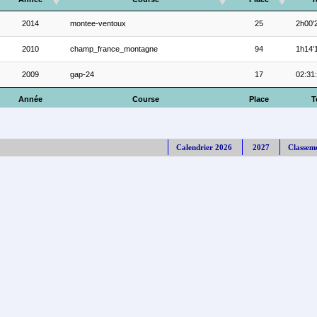
2014
montee-ventoux
25
2h00'
2010
champ_france_montagne
94
1h14'
2009
gap-24
17
02:31
Année
Course
Place
T
Calendrier 2026
2027
Classem