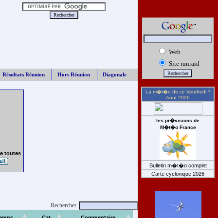
Web
Site runraid
Résultats Réunion
Hors Réunion
Diagonale
La m�t�o de ce
Vendredi 7
Aout 2026
les pr�visions de
M�t�o France
e toutes
Bulletin m�t�o complet
Carte cyclonique 2026
Rechercher
emps
Cat
Commentaire