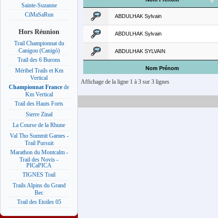
Sainte-Suzanne
CiMaSaRun
ABDULHAK Sylvain
Hors Réunion
ABDULHAK Sylvain
Trail Championnat du
Canigou (Canigó)
ABDULHAK SYLVAIN
Trail des 6 Burons
Nom Prénom
Méribel Trails et Km
Vertical
Affichage de la ligne 1 à 3 sur 3 lignes
Championnat France
de
Km Vertical
Trail des Hauts Forts
Sierre Zinal
La Course de la Rhune
Val Tho Summit Games -
Trail Pursuit
Marathon du Montcalm -
Trail des Novis -
PICaPICA
TIGNES Trail
Trails Alpins du Grand
Bec
Trail des Etoiles 05