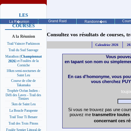
LES
PROCHAINES
Grand Raid
Cours
La R�union
Randonn�es
COURSES
Consultez vos résultats de courses, trai
A la Réunion
Trail Vaincre Parkinson
Calendrier 2026
20
Trail du Sud Sauvage
Vous pouvez
Marathon (
Championnat
) et Foulées de la
en tapant son nom ou simplemen
2026
Corniche
10km semi-nocturnes de
Saint Leu
En cas d'homonyme, vous pouv
Course de côte de
vous cherchez PUY 
Takamaka
Trophée Océan Indien -
touj
Défi des Laves - Trail des
Timizes
5km de Saint Leu
Si vous ne trouvez pas une cours
La Boucle Parapente
pouvez me
transmettre toutes
Trail Tour Ti Benare
concernant ces ré
Trail des Trois Pitons
Foulée Sentier Littoral de