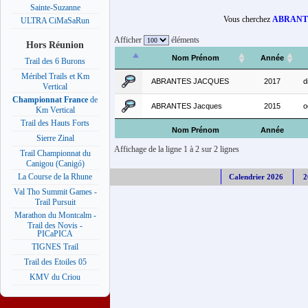
Sainte-Suzanne
Vous cherchez
ABRANT
ULTRA CiMaSaRun
Afficher
éléments
Hors Réunion
Nom Prénom
Année
Trail des 6 Burons
Méribel Trails et Km
ABRANTES JACQUES
2017
d
Vertical
Championnat France
de
ABRANTES Jacques
2015
o
Km Vertical
Trail des Hauts Forts
Nom Prénom
Année
Sierre Zinal
Affichage de la ligne 1 à 2 sur 2 lignes
Trail Championnat du
Canigou (Canigó)
La Course de la Rhune
Calendrier 2026
2
Val Tho Summit Games -
Trail Pursuit
Marathon du Montcalm -
Trail des Novis -
PICaPICA
TIGNES Trail
Trail des Etoiles 05
KMV du Criou