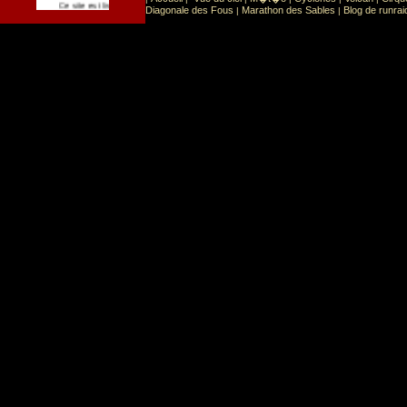
Sport
Sports extr�mes
Ce site est list� dans la cat�gorie
:
Diagonale des Fous
Marathon des Sables
Blog de runrai
|
|