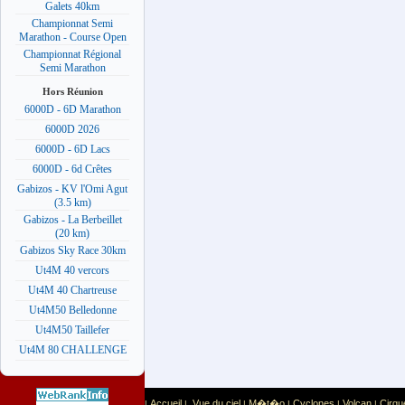
Galets 40km
Championnat Semi
Marathon - Course Open
Championnat Régional
Semi Marathon
Hors Réunion
6000D - 6D Marathon
6000D 2026
6000D - 6D Lacs
6000D - 6d Crêtes
Gabizos - KV l'Omi Agut
(3.5 km)
Gabizos - La Berbeillet
(20 km)
Gabizos Sky Race 30km
Ut4M 40 vercors
Ut4M 40 Chartreuse
Ut4M50 Belledonne
Ut4M50 Taillefer
Ut4M 80 CHALLENGE
Accueil
Vue du ciel
M�t�o
Cyclones
Volcan
Cirqu
|
|
|
|
|
|