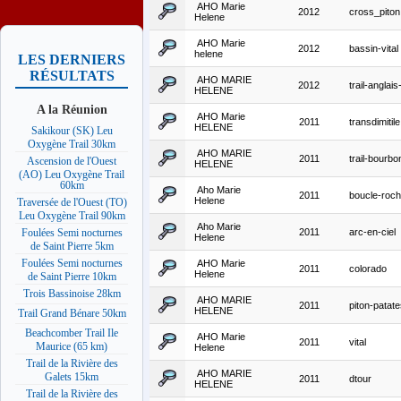
AHO Marie
2012
cross_piton
Helene
AHO Marie
2012
bassin-vital
helene
LES DERNIERS
RÉSULTATS
AHO MARIE
2012
trail-anglais-
HELENE
A la Réunion
AHO Marie
2011
transdimitile
HELENE
Sakikour (SK) Leu
Oxygène Trail 30km
AHO MARIE
2011
trail-bourbo
Ascension de l'Ouest
HELENE
(AO) Leu Oxygène Trail
60km
Aho Marie
2011
boucle-roch
Helene
Traversée de l'Ouest (TO)
Leu Oxygène Trail 90km
Aho Marie
2011
arc-en-ciel
Foulées Semi nocturnes
Helene
de Saint Pierre 5km
Foulées Semi nocturnes
AHO Marie
2011
colorado
Helene
de Saint Pierre 10km
Trois Bassinoise 28km
AHO MARIE
2011
piton-patat
HELENE
Trail Grand Bénare 50km
Beachcomber Trail Ile
AHO Marie
2011
vital
Maurice (65 km)
Helene
Trail de la Rivière des
AHO MARIE
Galets 15km
2011
dtour
HELENE
Trail de la Rivière des