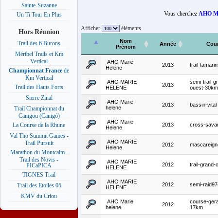
Sainte-Suzanne
Vous cherchez
AHO Ma
Un Ti Tour En Plus
Afficher
éléments
Hors Réunion
Nom
Trail des 6 Burons
Année
Cou
Prénom
Méribel Trails et Km
Vertical
AHO Marie
2013
trail-tamari
Helene
Championnat France
de
Km Vertical
AHO MARIE
semi-trail-g
2013
Trail des Hauts Forts
HELENE
ouest-30km
Sierre Zinal
AHO Marie
2013
bassin-vital
helene
Trail Championnat du
Canigou (Canigó)
AHO Marie
2013
cross-sava
La Course de la Rhune
Helene
Val Tho Summit Games -
AHO MARIE
Trail Pursuit
2012
mascareign
Helene
Marathon du Montcalm -
Trail des Novis -
AHO MARIE
2012
trail-grand-
PICaPICA
HELENE
TIGNES Trail
AHO MARIE
2012
semi-raid97
Trail des Etoiles 05
HELENE
KMV du Criou
AHO Marie
course-ger
2012
helene
17km