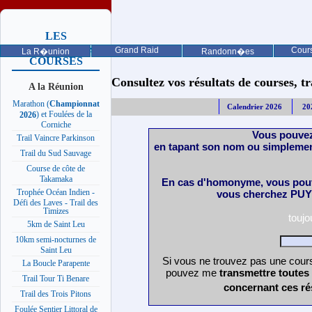
LES
PROCHAINES
Grand Raid
Cours
La R�union
Randonn�es
COURSES
Consultez vos résultats de courses, trai
A la Réunion
Marathon (
Championnat
Calendrier 2026
20
) et Foulées de la
2026
Corniche
Vous pouvez
Trail Vaincre Parkinson
en tapant son nom ou simplemen
Trail du Sud Sauvage
Course de côte de
Takamaka
En cas d'homonyme, vous pouv
Trophée Océan Indien -
vous cherchez PUY 
Défi des Laves - Trail des
Timizes
touj
5km de Saint Leu
10km semi-nocturnes de
Saint Leu
Si vous ne trouvez pas une cours
La Boucle Parapente
pouvez me
transmettre toutes
Trail Tour Ti Benare
concernant ces ré
Trail des Trois Pitons
Foulée Sentier Littoral de