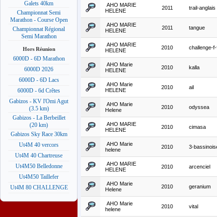
Galets 40km
AHO MARIE
2011
trail-anglais
HELENE
Championnat Semi
Marathon - Course Open
AHO MARIE
2011
tangue
Championnat Régional
HELENE
Semi Marathon
AHO MARIE
2010
challenge-f-
Hors Réunion
HELENE
6000D - 6D Marathon
AHO Marie
2010
kalla
6000D 2026
HELENE
6000D - 6D Lacs
AHO Marie
2010
ail
HELENE
6000D - 6d Crêtes
Gabizos - KV l'Omi Agut
AHO Marie
2010
odyssea
(3.5 km)
Helene
Gabizos - La Berbeillet
AHO MARIE
(20 km)
2010
cimasa
HELENE
Gabizos Sky Race 30km
AHO Marie
Ut4M 40 vercors
2010
3-bassinois
helene
Ut4M 40 Chartreuse
AHO MARIE
Ut4M50 Belledonne
2010
arcenciel
HELENE
Ut4M50 Taillefer
AHO Marie
2010
geranium
Ut4M 80 CHALLENGE
Helene
AHO Marie
2010
vital
helene