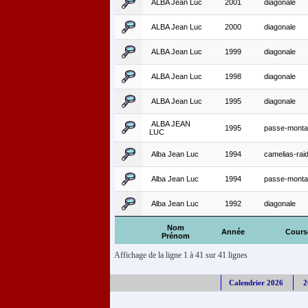
ALBA Jean Luc
2001
diagonale
ALBA Jean Luc
2000
diagonale
ALBA Jean Luc
1999
diagonale
ALBA Jean Luc
1998
diagonale
ALBA Jean Luc
1995
diagonale
ALBA JEAN
1995
passe-mont
LUC
Alba Jean Luc
1994
camelias-rai
Alba Jean Luc
1994
passe-mont
Alba Jean Luc
1992
diagonale
Nom
Année
Cours
Prénom
Affichage de la ligne 1 à 41 sur 41 lignes
Calendrier 2026
2