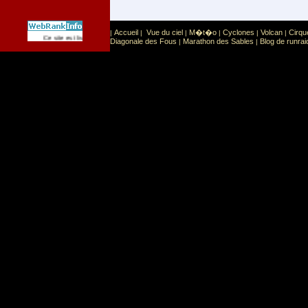
Accueil
Vue du ciel
M�t�o
Cyclones
Volcan
Cirqu
|
|
|
|
|
|
Sport
Sports extr�mes
Ce site est list� dans la cat�gorie
:
Diagonale des Fous
Marathon des Sables
Blog de runrai
|
|