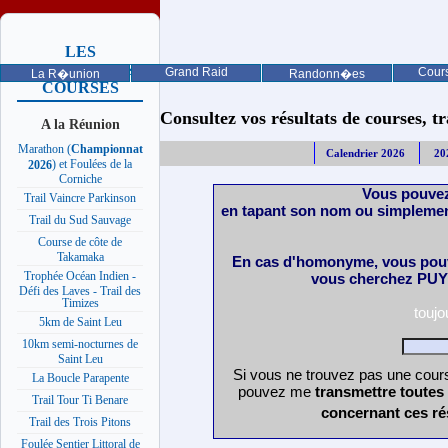
LES
PROCHAINES
Grand Raid
Cours
La R�union
Randonn�es
COURSES
Consultez vos résultats de courses, trai
A la Réunion
Marathon (
Championnat
Calendrier 2026
20
) et Foulées de la
2026
Corniche
Vous pouvez
Trail Vaincre Parkinson
en tapant son nom ou simplemen
Trail du Sud Sauvage
Course de côte de
Takamaka
En cas d'homonyme, vous pouv
Trophée Océan Indien -
vous cherchez PUY 
Défi des Laves - Trail des
Timizes
touj
5km de Saint Leu
10km semi-nocturnes de
Saint Leu
Si vous ne trouvez pas une cours
La Boucle Parapente
pouvez me
transmettre toutes
Trail Tour Ti Benare
concernant ces ré
Trail des Trois Pitons
Foulée Sentier Littoral de