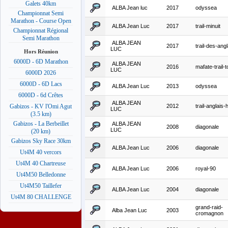
Galets 40km
ALBA Jean luc
2017
odyssea
Championnat Semi
Marathon - Course Open
ALBA Jean Luc
2017
trail-minuit
Championnat Régional
Semi Marathon
ALBA JEAN
2017
trail-des-angl
LUC
Hors Réunion
6000D - 6D Marathon
ALBA JEAN
2016
mafate-trail-t
LUC
6000D 2026
6000D - 6D Lacs
ALBA Jean Luc
2013
odyssea
6000D - 6d Crêtes
ALBA JEAN
2012
trail-anglais-
Gabizos - KV l'Omi Agut
LUC
(3.5 km)
Gabizos - La Berbeillet
ALBA JEAN
2008
diagonale
LUC
(20 km)
Gabizos Sky Race 30km
ALBA Jean Luc
2006
diagonale
Ut4M 40 vercors
Ut4M 40 Chartreuse
ALBA Jean Luc
2006
royal-90
Ut4M50 Belledonne
Ut4M50 Taillefer
ALBA Jean Luc
2004
diagonale
Ut4M 80 CHALLENGE
grand-raid-
Alba Jean Luc
2003
cromagnon