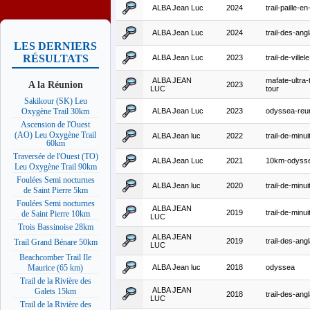
ALBA Jean Luc
2024
trail-paille-e
ALBA Jean Luc
2024
trail-des-angl
LES DERNIERS
RÉSULTATS
ALBA Jean Luc
2023
trail-de-villele
ALBA JEAN
mafate-ultra-t
A la Réunion
2023
LUC
tour
Sakikour (SK) Leu
ALBA Jean Luc
2023
odyssea-reu
Oxygène Trail 30km
Ascension de l'Ouest
(AO) Leu Oxygène Trail
ALBA Jean luc
2022
trail-de-minui
60km
Traversée de l'Ouest (TO)
ALBA Jean Luc
2021
10km-odyss
Leu Oxygène Trail 90km
Foulées Semi nocturnes
ALBA Jean luc
2020
trail-de-minui
de Saint Pierre 5km
Foulées Semi nocturnes
ALBA JEAN
2019
trail-de-minui
de Saint Pierre 10km
LUC
Trois Bassinoise 28km
ALBA JEAN
2019
trail-des-angl
Trail Grand Bénare 50km
LUC
Beachcomber Trail Ile
ALBA Jean luc
2018
odyssea
Maurice (65 km)
Trail de la Rivière des
ALBA JEAN
Galets 15km
2018
trail-des-angl
LUC
Trail de la Rivière des