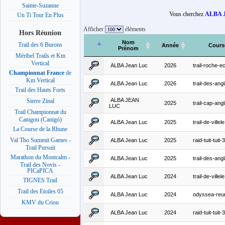
Sainte-Suzanne
Vous cherchez
ALBA 
Un Ti Tour En Plus
Afficher
éléments
Hors Réunion
Nom
Trail des 6 Burons
Année
Cours
Prénom
Méribel Trails et Km
Vertical
ALBA Jean Luc
2026
trail-roche-ec
Championnat France
de
Km Vertical
ALBA Jean Luc
2026
trail-des-angl
Trail des Hauts Forts
ALBA JEAN
Sierre Zinal
2025
trail-cap-angl
LUC
Trail Championnat du
Canigou (Canigó)
ALBA Jean Luc
2025
trail-de-villele
La Course de la Rhune
Val Tho Summit Games -
ALBA Jean Luc
2025
raid-tuit-tuit
Trail Pursuit
Marathon du Montcalm -
ALBA Jean Luc
2025
trail-des-angl
Trail des Novis -
PICaPICA
ALBA Jean Luc
2024
trail-de-villele
TIGNES Trail
Trail des Etoiles 05
ALBA Jean Luc
2024
odyssea-reu
KMV du Criou
ALBA Jean Luc
2024
raid-tuit-tuit