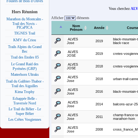
Foulées de Bois d Olives
Vous cherchez
ALV
Hors Réunion
Afficher
éléments
Marathon du Montcalm -
Trail des Novis -
Nom
PICaPICA
Année
Cours
Prénom
TIGNES Trail
ALVES
black-mountain-tr
KMV du Criou
2019
Jose
black-race
Trails Alpins du Grand
Bec
ALVES
2019
cretes-vosgienn
JOSE
Trail des Etoiles 05
Le Grand Raid des
ALVES
2018
cretes-vosgienn
JOSE
Pyrénées (GRP)
Matterhorn Ultraks
ALVES
2018
urban-trail-cann
Jose
Trail du Galibier-Thabor -
Trail des Aiguilles
ALVES
2016
black-mountain-t
Kima Trophy
Jose
Echappée Belle -
ALVES
Traversée Nord
2014
balcons-azur-2
Jose
Le Trail du Bélier - Le
Super Bélier
ALVES
champ-france-s
2011
Jose
marathon-hom
Les Crêtes Vosgiennes
ALVES
2008
cross_france_M
Jose