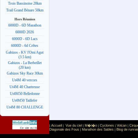
Trois Bassinoise 28km
Trail Grand Bénare 50km
Hors Réunion
6000D - 6D Marathon
6000D 2026
6000D - 6D Lacs
6000D - 6d Crêtes
Gabizos - KV l'Omi Agut
(3.5 km)
Gabizos - La Berbeillet
(20 km)
Gabizos Sky Race 30km
Ut4M 40 vercors
Ut4M 40 Chartreuse
Ut4M50 Belledonne
Ut4M50 Taillefer
Ut4M 80 CHALLENGE
Accueil
Vue du ciel
M�t�o
Cyclones
Volcan
Cirqu
|
|
|
|
|
|
Sport
Sports extr�mes
Ce site est list� dans la cat�gorie
:
Diagonale des Fous
Marathon des Sables
Blog de runrai
|
|