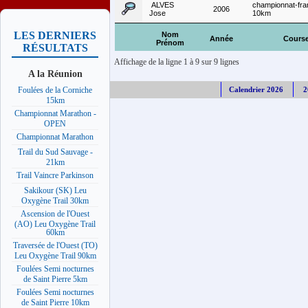
ALVES
championnat-fra
2006
Jose
10km
LES DERNIERS
Nom
Année
Cours
Prénom
RÉSULTATS
Affichage de la ligne 1 à 9 sur 9 lignes
A la Réunion
Calendrier 2026
2
Foulées de la Corniche
15km
Championnat Marathon -
OPEN
Championnat Marathon
Trail du Sud Sauvage -
21km
Trail Vaincre Parkinson
Sakikour (SK) Leu
Oxygène Trail 30km
Ascension de l'Ouest
(AO) Leu Oxygène Trail
60km
Traversée de l'Ouest (TO)
Leu Oxygène Trail 90km
Foulées Semi nocturnes
de Saint Pierre 5km
Foulées Semi nocturnes
de Saint Pierre 10km