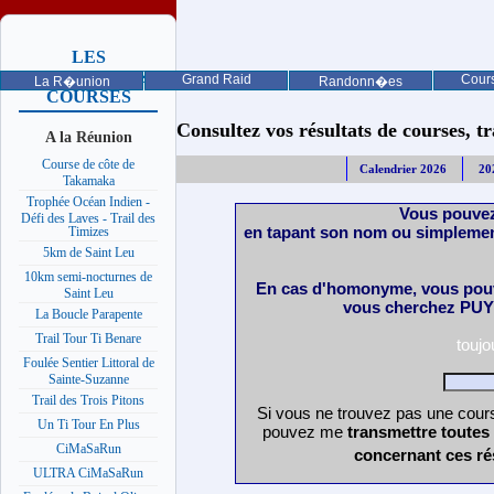
LES
PROCHAINES
Grand Raid
Cours
La R�union
Randonn�es
COURSES
Consultez vos résultats de courses, trai
A la Réunion
Course de côte de
Calendrier 2026
20
Takamaka
Trophée Océan Indien -
Vous pouvez
Défi des Laves - Trail des
en tapant son nom ou simplemen
Timizes
5km de Saint Leu
10km semi-nocturnes de
En cas d'homonyme, vous pouv
Saint Leu
vous cherchez PUY 
La Boucle Parapente
Trail Tour Ti Benare
touj
Foulée Sentier Littoral de
Sainte-Suzanne
Trail des Trois Pitons
Si vous ne trouvez pas une cours
Un Ti Tour En Plus
pouvez me
transmettre toutes
CiMaSaRun
concernant ces ré
ULTRA CiMaSaRun