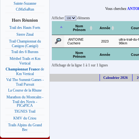
Sainte-Suzanne
Vous cherchez
ANTOI
CiMaSaRun
Afficher
éléments
Hors Réunion
Nom
Trail des Hauts Forts
Année
Cour
Prénom
Sierre Zinal
ANTOINE
ultra-trail-du-
Trail Championnat du
2023
Cuchere
96km
Canigou (Canigó)
Trail des 6 Burons
Nom
Année
Cour
Prénom
Méribel Trails et Km
Vertical
Affichage de la ligne 1 à 1 sur 1 lignes
Championnat France
de
Km Vertical
Calendrier 2026
2
Val Tho Summit Games -
Trail Pursuit
La Course de la Rhune
Marathon du Montcalm -
Trail des Novis -
PICaPICA
TIGNES Trail
KMV du Criou
Trails Alpins du Grand
Bec