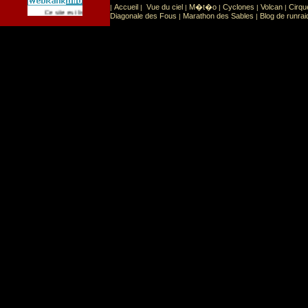
Accueil
Vue du ciel
M�t�o
Cyclones
Volcan
Cirqu
|
|
|
|
|
|
Sport
Sports extr�mes
Ce site est list� dans la cat�gorie
:
Diagonale des Fous
Marathon des Sables
Blog de runrai
|
|