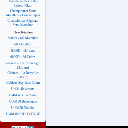
Trail de la Rivière des
Galets 40km
Championnat Semi
Marathon - Course Open
Championnat Régional
Semi Marathon
Hors Réunion
6000D - 6D Marathon
6000D 2026
6000D - 6D Lacs
6000D - 6d Crêtes
Gabizos - KV l'Omi Agut
(3.5 km)
Gabizos - La Berbeillet
(20 km)
Gabizos Sky Race 30km
Ut4M 40 vercors
Ut4M 40 Chartreuse
Ut4M50 Belledonne
Ut4M50 Taillefer
Ut4M 80 CHALLENGE