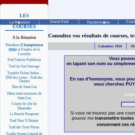
LES
PROCHAINES
Grand Raid
Cours
La R�union
Randonn�es
COURSES
Consultez vos résultats de courses, trai
A la Réunion
Marathon (
Championnat
Calendrier 2026
20
) et Foulées de la
2026
Corniche
Vous pouvez
Trail Vaincre Parkinson
en tapant son nom ou simplemen
Trail du Sud Sauvage
Trophée Océan Indien -
Défi des Laves - Trail des
En cas d'homonyme, vous pouv
Timizes
vous cherchez PUY 
5km de Saint Leu
10km semi-nocturnes de
touj
Saint Leu
Course de côte de
Takamaka
Si vous ne trouvez pas une cours
La Boucle Parapente
pouvez me
transmettre toutes
Trail Tour Ti Benare
concernant ces ré
Trail des Trois Pitons
Foulée Sentier Littoral de