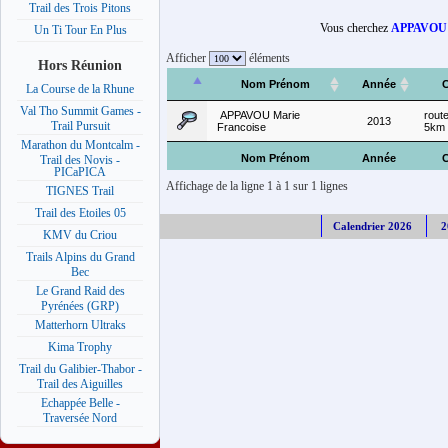
Trail des Trois Pitons
Vous cherchez
APPAVOU M
Un Ti Tour En Plus
Afficher
éléments
Hors Réunion
Nom Prénom
Année
C
La Course de la Rhune
Val Tho Summit Games -
APPAVOU Marie
rout
2013
Trail Pursuit
Francoise
5km
Marathon du Montcalm -
Nom Prénom
Année
C
Trail des Novis -
PICaPICA
Affichage de la ligne 1 à 1 sur 1 lignes
TIGNES Trail
Trail des Etoiles 05
Calendrier 2026
2
KMV du Criou
Trails Alpins du Grand
Bec
Le Grand Raid des
Pyrénées (GRP)
Matterhorn Ultraks
Kima Trophy
Trail du Galibier-Thabor -
Trail des Aiguilles
Echappée Belle -
Traversée Nord