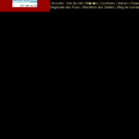
Accueil
Vue du ciel
M�t�o
Cyclones
Volcan
Cirqu
|
|
|
|
|
|
Sport
Sports extr�mes
Ce site est list� dans la cat�gorie
:
Diagonale des Fous
Marathon des Sables
Blog de runrai
|
|