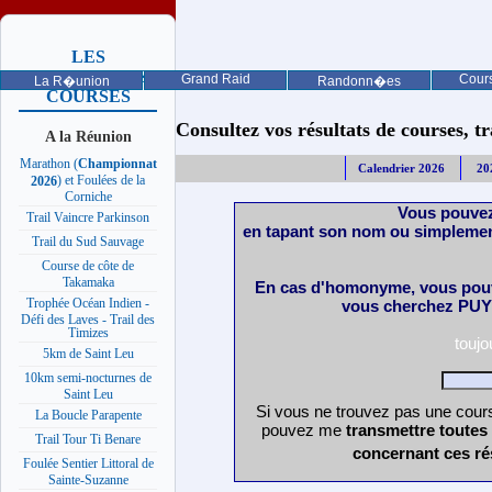
LES
PROCHAINES
Grand Raid
Cours
La R�union
Randonn�es
COURSES
Consultez vos résultats de courses, trai
A la Réunion
Marathon (
Championnat
Calendrier 2026
20
) et Foulées de la
2026
Corniche
Vous pouvez
Trail Vaincre Parkinson
en tapant son nom ou simplemen
Trail du Sud Sauvage
Course de côte de
Takamaka
En cas d'homonyme, vous pouv
Trophée Océan Indien -
vous cherchez PUY 
Défi des Laves - Trail des
Timizes
touj
5km de Saint Leu
10km semi-nocturnes de
Saint Leu
Si vous ne trouvez pas une cours
La Boucle Parapente
pouvez me
transmettre toutes
Trail Tour Ti Benare
concernant ces ré
Foulée Sentier Littoral de
Sainte-Suzanne