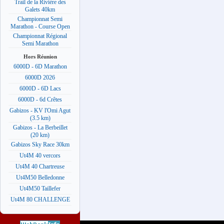
Trail de la Rivière des
Galets 40km
Championnat Semi
Marathon - Course Open
Championnat Régional
Semi Marathon
Hors Réunion
6000D - 6D Marathon
6000D 2026
6000D - 6D Lacs
6000D - 6d Crêtes
Gabizos - KV l'Omi Agut
(3.5 km)
Gabizos - La Berbeillet
(20 km)
Gabizos Sky Race 30km
Ut4M 40 vercors
Ut4M 40 Chartreuse
Ut4M50 Belledonne
Ut4M50 Taillefer
Ut4M 80 CHALLENGE