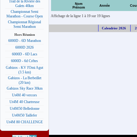
Trail de la Rivière des
Nom
Année
Cou
Galets 40km
Prénom
Championnat Semi
Affichage de la ligne 1 à 19 sur 19 lignes
Marathon - Course Open
Championnat Régional
Semi Marathon
Calendrier 2026
2
Hors Réunion
6000D - 6D Marathon
6000D 2026
6000D - 6D Lacs
6000D - 6d Crêtes
Gabizos - KV l'Omi Agut
(3.5 km)
Gabizos - La Berbeillet
(20 km)
Gabizos Sky Race 30km
Ut4M 40 vercors
Ut4M 40 Chartreuse
Ut4M50 Belledonne
Ut4M50 Taillefer
Ut4M 80 CHALLENGE