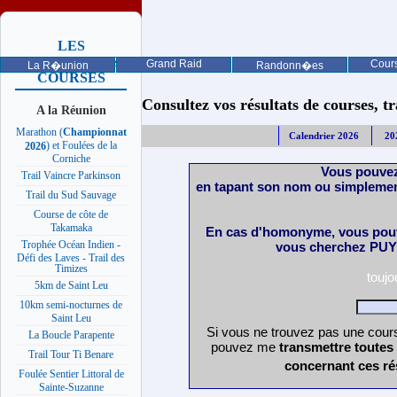
LES
PROCHAINES
Grand Raid
Cours
La R�union
Randonn�es
COURSES
Consultez vos résultats de courses, trai
A la Réunion
Marathon (
Championnat
Calendrier 2026
20
) et Foulées de la
2026
Corniche
Vous pouvez
Trail Vaincre Parkinson
en tapant son nom ou simplemen
Trail du Sud Sauvage
Course de côte de
Takamaka
En cas d'homonyme, vous pouv
Trophée Océan Indien -
vous cherchez PUY 
Défi des Laves - Trail des
Timizes
touj
5km de Saint Leu
10km semi-nocturnes de
Saint Leu
Si vous ne trouvez pas une cours
La Boucle Parapente
pouvez me
transmettre toutes
Trail Tour Ti Benare
concernant ces ré
Foulée Sentier Littoral de
Sainte-Suzanne