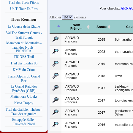
Trail des Trois Pitons
Vous cherchez
ARNAUD
Un Ti Tour En Plus
Afficher
éléments
Hors Réunion
Nom
La Course de la Rhune
Année
Cou
Prénom
Val Tho Summit Games -
Trail Pursuit
ARNAUD
2025
6d-maratho
Francois
Marathon du Montcalm -
Trail des Novis -
Arnaud
PICaPICA
2023
thp-marath
Francois
TIGNES Trail
ARNAUD
Trail des Etoiles 05
2019
marathon-r
Francois
KMV du Criou
ARNAUD
2018
utmb
Trails Alpins du Grand
Francois
Bec
Le Grand Raid des
ARNAUD
trail-haut-
2017
Francois
koenigsbou
Pyrénées (GRP)
Matterhorn Ultraks
ARNAUD
2017
tour-glacier
Francois
Kima Trophy
Trail du Galibier-Thabor -
ARNAUD
gendarmes-v
2017
Trail des Aiguilles
Francois
32km
Echappée Belle -
ARNAUD
Traversée Nord
2016
marseille-ca
Francois