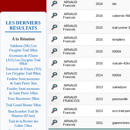
ARNAUD
2016
tds
Francois
ARNAUD
2016
cabornis-4
Francois
LES DERNIERS
ARNAUD
RÉSULTATS
2015
trail-yonne
Francois
ARNAUD
A la Réunion
2015
templiers
Francois
Sakikour (SK) Leu
ARNAUD
Oxygène Trail 30km
2015
6000d
Francois
Ascension de l'Ouest
(AO) Leu Oxygène Trail
ARNAUD
2015
vulcain-42k
60km
Francois
Traversée de l'Ouest (TO)
Leu Oxygène Trail 90km
ARNAUD
2014
6000d
Francois
Foulées Semi nocturnes
de Saint Pierre 5km
ARNAUD
2013
saintelyon
Foulées Semi nocturnes
Francois
de Saint Pierre 10km
ARNAUD
Trois Bassinoise 28km
2013
pastourelle
FRANCOIS
Trail Grand Bénare 50km
ARNAUD
2013
eco-trail-pa
Beachcomber Trail Ile
Francois
Maurice (65 km)
ARNAUD
Trail de la Rivière des
2011
gapencimes
Francois
Galets 15km