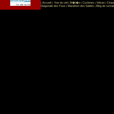
Accueil
Vue du ciel
M�t�o
Cyclones
Volcan
Cirqu
|
|
|
|
|
|
Sport
Sports extr�mes
Ce site est list� dans la cat�gorie
:
Diagonale des Fous
Marathon des Sables
Blog de runrai
|
|