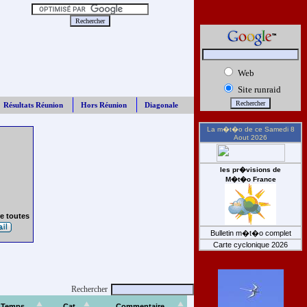
Web
Site runraid
Résultats Réunion
Hors Réunion
Diagonale
La m�t�o de ce
Samedi 8
Aout 2026
les pr�visions de
M�t�o France
e toutes
Bulletin m�t�o complet
Carte cyclonique 2026
Rechercher
Temps
Cat
Commentaire