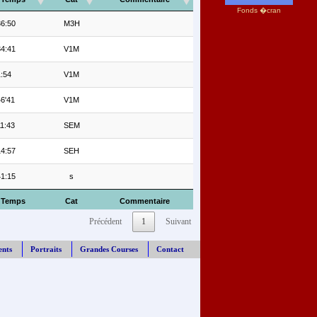
Fonds �cran
36:50
M3H
34:41
V1M
1:54
V1M
6'41
V1M
1:43
SEM
14:57
SEH
41:15
s
Temps
Cat
Commentaire
Précédent
1
Suivant
ents
Portraits
Grandes Courses
Contact