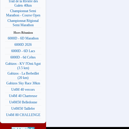
Trail de la Rivière des
Galets 40km
Championnat Semi
Marathon - Course Open
Championnat Régional
Semi Marathon
Hors Réunion
6000D - 6D Marathon
6000D 2026
6000D - 6D Lacs
6000D - 6d Crêtes
Gabizos - KV l'Omi Agut
(3.5 km)
Gabizos - La Berbeillet
(20 km)
Gabizos Sky Race 30km
Ut4M 40 vercors
Ut4M 40 Chartreuse
Ut4M50 Belledonne
Ut4M50 Taillefer
Ut4M 80 CHALLENGE