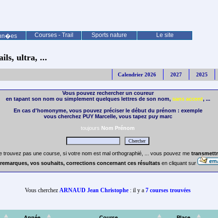
Courses - Trail
Sports nature
Le site
nn�es
ls, ultra, ...
Calendrier 2026
2027
2025
Vous pouvez rechercher un coureur
en tapant son nom ou simplement quelques lettres de son nom,
sans accent
, ...
En cas d'homonyme, vous pouvez préciser le début du prénom : exemple
vous cherchez PUY Marcelle, vous tapez puy marc
toujours
Nom Prénom
e trouvez pas une course, si votre nom est mal orthographié, ... vous pouvez me
transmettr
remarques, vos souhaits, corrections concernant ces résultats
en cliquant sur
Vous cherchez
ARNAUD Jean Christophe
: il y a
7 courses trouvées
Année
Course
Place