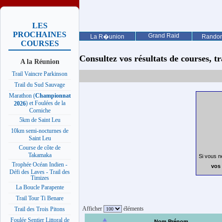
LES
PROCHAINES
Grand Raid
La R�union
Rando
COURSES
Consultez vos résultats de courses, trai
A la Réunion
Trail Vaincre Parkinson
Trail du Sud Sauvage
Marathon (
Championnat
) et Foulées de la
2026
Corniche
5km de Saint Leu
10km semi-nocturnes de
Saint Leu
Course de côte de
Takamaka
Si vous n
Trophée Océan Indien -
vos 
Défi des Laves - Trail des
Timizes
La Boucle Parapente
Trail Tour Ti Benare
Afficher
éléments
Trail des Trois Pitons
Foulée Sentier Littoral de
Nom Prénom