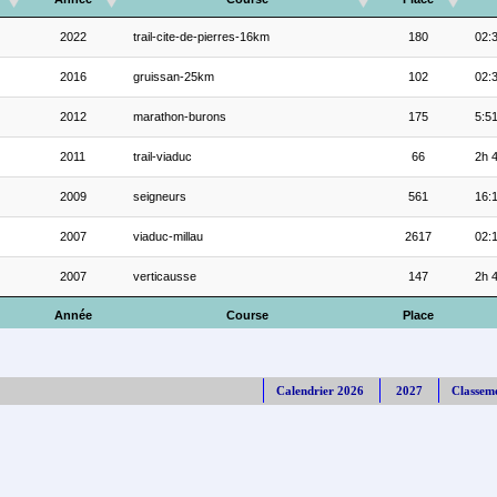
2022
trail-cite-de-pierres-16km
180
02:
2016
gruissan-25km
102
02:
2012
marathon-burons
175
5:5
2011
trail-viaduc
66
2h 4
2009
seigneurs
561
16:1
2007
viaduc-millau
2617
02:
2007
verticausse
147
2h 
Année
Course
Place
Calendrier 2026
2027
Classem