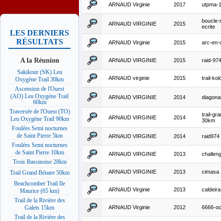
ARNAUD Virginie
2017
utpma-
boucle-
ARNAUD VIRGINIE
2015
ecrite
LES DERNIERS
RÉSULTATS
ARNAUD Virginie
2015
arc-en-c
A la Réunion
ARNAUD VIRGINIE
2015
raid-97
Sakikour (SK) Leu
ARNAUD virginie
2015
trail-ko
Oxygène Trail 30km
Ascension de l'Ouest
(AO) Leu Oxygène Trail
ARNAUD VIRGINIE
2014
diagona
60km
Traversée de l'Ouest (TO)
trail-gr
ARNAUD VIRGINIE
2014
Leu Oxygène Trail 90km
30km
Foulées Semi nocturnes
de Saint Pierre 5km
ARNAUD VIRGINIE
2014
raid974
Foulées Semi nocturnes
de Saint Pierre 10km
ARNAUD VIRGINIE
2013
challeng
Trois Bassinoise 28km
ARNAUD VIRGINIE
2013
cimasa
Trail Grand Bénare 50km
Beachcomber Trail Ile
ARNAUD Virginie
2013
caldeira-
Maurice (65 km)
Trail de la Rivière des
ARNAUD Virginie
2012
6666-oc
Galets 15km
Trail de la Rivière des