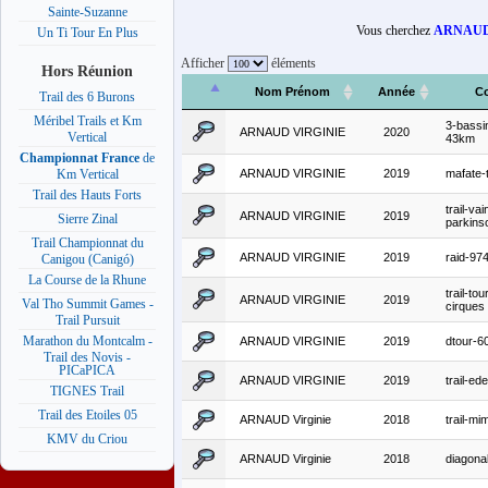
Sainte-Suzanne
Vous cherchez
ARNAUD
Un Ti Tour En Plus
Afficher
éléments
Hors Réunion
Nom Prénom
Année
C
Trail des 6 Burons
Méribel Trails et Km
3-bassi
ARNAUD VIRGINIE
2020
Vertical
43km
Championnat France
de
ARNAUD VIRGINIE
2019
mafate-t
Km Vertical
Trail des Hauts Forts
trail-va
ARNAUD VIRGINIE
2019
Sierre Zinal
parkins
Trail Championnat du
ARNAUD VIRGINIE
2019
raid-97
Canigou (Canigó)
La Course de la Rhune
trail-to
ARNAUD VIRGINIE
2019
Val Tho Summit Games -
cirques
Trail Pursuit
Marathon du Montcalm -
ARNAUD VIRGINIE
2019
dtour-
Trail des Novis -
PICaPICA
ARNAUD VIRGINIE
2019
trail-ed
TIGNES Trail
Trail des Etoiles 05
ARNAUD Virginie
2018
trail-m
KMV du Criou
ARNAUD Virginie
2018
diagona