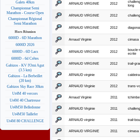
challeng
Galets 40km
ARNAUD VIRGINIE
2012
long
Championnat Semi
Marathon - Course Open
ARNAUD VIRGINIE
2012
challeng
Championnat Régional
Semi Marathon
ARNAUD VIRGINIE
2012
diagona
Hors Réunion
6000D - 6D Marathon
Arnaud Virginie
2012
cimasa
6000D 2026
boucle-
6000D - 6D Lacs
ARNAUD VIRGINIE
2012
ecrite
6000D - 6d Crêtes
ARNAUD VIRGINIE
2012
trail-gr
Gabizos - KV l'Omi Agut
(3.5 km)
ARNAUD virginie
2012
caldeira-
Gabizos - La Berbeillet
(20 km)
ARNAUD Virginie
2012
trans-v
Gabizos Sky Race 30km
Ut4M 40 vercors
Arnaud Virginie
2011
tchimbe
Ut4M 40 Chartreuse
Ut4M50 Belledonne
ARNAUD Virginie
2011
challeng
Ut4M50 Taillefer
ARNAUD virginie
2011
trail-bo
Ut4M 80 CHALLENGE
ARNAUD VIRGINIE
2011
cimasa