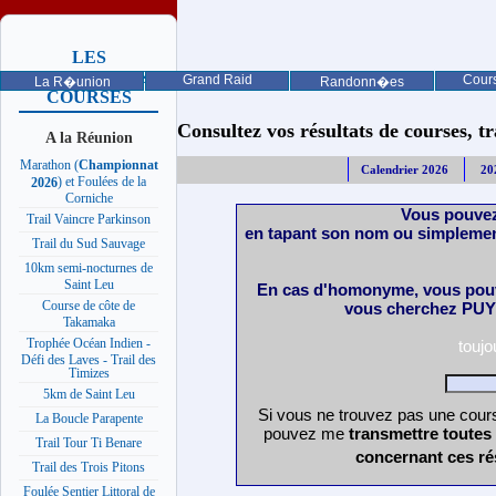
LES
PROCHAINES
Grand Raid
Cours
La R�union
Randonn�es
COURSES
Consultez vos résultats de courses, trai
A la Réunion
Marathon (
Championnat
Calendrier 2026
20
) et Foulées de la
2026
Corniche
Vous pouvez
Trail Vaincre Parkinson
en tapant son nom ou simplemen
Trail du Sud Sauvage
10km semi-nocturnes de
Saint Leu
En cas d'homonyme, vous pouv
Course de côte de
vous cherchez PUY 
Takamaka
Trophée Océan Indien -
touj
Défi des Laves - Trail des
Timizes
5km de Saint Leu
Si vous ne trouvez pas une cours
La Boucle Parapente
pouvez me
transmettre toutes
Trail Tour Ti Benare
concernant ces ré
Trail des Trois Pitons
Foulée Sentier Littoral de