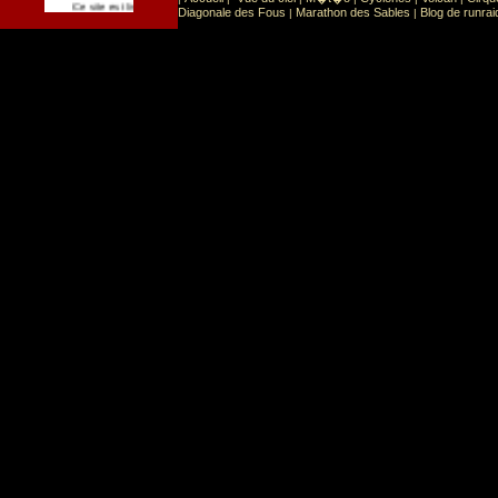
Sport
Sports extr�mes
Ce site est list� dans la cat�gorie
:
Diagonale des Fous
Marathon des Sables
Blog de runrai
|
|