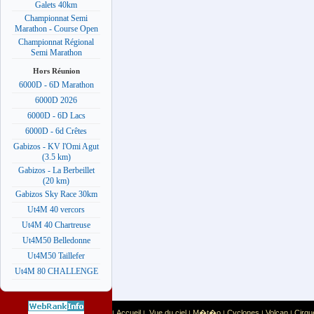
Galets 40km
Championnat Semi
Marathon - Course Open
Championnat Régional
Semi Marathon
Hors Réunion
6000D - 6D Marathon
6000D 2026
6000D - 6D Lacs
6000D - 6d Crêtes
Gabizos - KV l'Omi Agut
(3.5 km)
Gabizos - La Berbeillet
(20 km)
Gabizos Sky Race 30km
Ut4M 40 vercors
Ut4M 40 Chartreuse
Ut4M50 Belledonne
Ut4M50 Taillefer
Ut4M 80 CHALLENGE
Accueil
Vue du ciel
M�t�o
Cyclones
Volcan
Cirqu
|
|
|
|
|
|