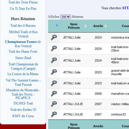
Trail des Trois Pitons
Vous cherchez
ATTA
Un Ti Tour En Plus
Afficher
éléments
Hors Réunion
Nom
Trail des 6 Burons
Année
Cou
Prénom
Méribel Trails et Km
Vertical
ATTALI Julie
2024
restonica-trai
Championnat France
de
Km Vertical
trail-balcons
ATTALI Julie
2024
23km
Trail des Hauts Forts
Sierre Zinal
trail-balcons
ATTALI Julie
2024
45km
Trail Championnat du
Canigou (Canigó)
grand-defi-de
ATTALI Julie
2023
La Course de la Rhune
muzelle
Val Tho Summit Games -
ATTALI Julie
2023
trail-balcon
Trail Pursuit
Marathon du Montcalm -
ATTALI Julie
2009
marathon-c
Trail des Novis -
PICaPICA
TIGNES Trail
ATTALI JULIE
2007
viaduc-milla
Trail des Etoiles 05
ATTALI JULIE
2007
ventoux22
KMV du Criou
Nom
Année
Cou
Prénom