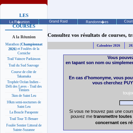
LES
PROCHAINES
Grand Raid
Cours
La R�union
Randonn�es
COURSES
Consultez vos résultats de courses, trai
A la Réunion
Marathon (
Championnat
Calendrier 2026
20
) et Foulées de la
2026
Corniche
Vous pouvez
Trail Vaincre Parkinson
en tapant son nom ou simplemen
Trail du Sud Sauvage
Course de côte de
Takamaka
En cas d'homonyme, vous pouv
Trophée Océan Indien -
vous cherchez PUY 
Défi des Laves - Trail des
Timizes
touj
5km de Saint Leu
10km semi-nocturnes de
Saint Leu
Si vous ne trouvez pas une cours
La Boucle Parapente
pouvez me
transmettre toutes
Trail Tour Ti Benare
concernant ces ré
Foulée Sentier Littoral de
Sainte-Suzanne