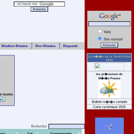
Web
Site runraid
Résultats Réunion
Hors Réunion
Diagonale
La m�t�o de ce
Jeudi 6 Aout
2026
les pr�visions de
M�t�o France
e toutes
Bulletin m�t�o complet
Carte cyclonique 2026
Rechercher
mps
Cat
Commentaire