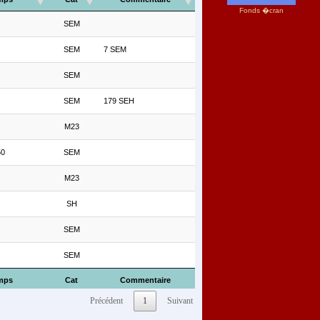
Fonds �cran
SEM
SEM
7 SEM
SEM
SEM
179 SEH
M23
50
SEM
M23
SH
SEM
SEM
mps
Cat
Commentaire
Précédent
1
Suivant