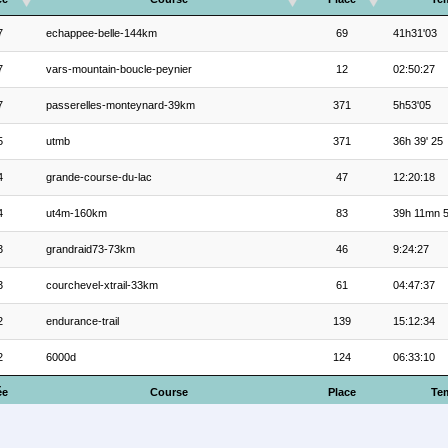
7
echappee-belle-144km
69
41h31'03
7
vars-mountain-boucle-peynier
12
02:50:27
7
passerelles-monteynard-39km
371
5h53'05
5
utmb
371
36h 39' 25
4
grande-course-du-lac
47
12:20:18
4
ut4m-160km
83
39h 11mn 
3
grandraid73-73km
46
9:24:27
3
courchevel-xtrail-33km
61
04:47:37
2
endurance-trail
139
15:12:34
2
6000d
124
06:33:10
ée
Course
Place
Te