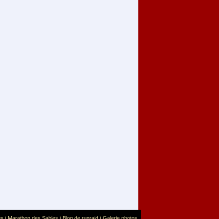
us
Marathon des Sables
Blog de runraid
Galerie photos
|
|
|