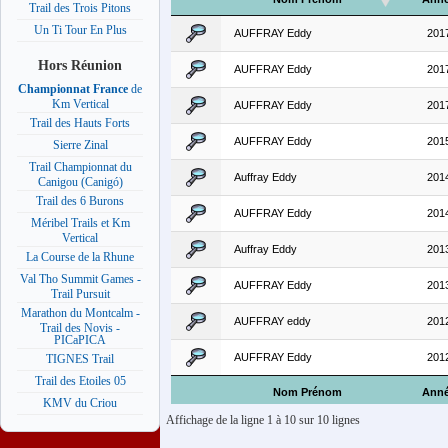
Trail des Trois Pitons
Un Ti Tour En Plus
AUFFRAY Eddy
201
Hors Réunion
AUFFRAY Eddy
201
Championnat France
de
Km Vertical
AUFFRAY Eddy
201
Trail des Hauts Forts
AUFFRAY Eddy
201
Sierre Zinal
Trail Championnat du
Auffray Eddy
201
Canigou (Canigó)
Trail des 6 Burons
AUFFRAY Eddy
201
Méribel Trails et Km
Vertical
Auffray Eddy
201
La Course de la Rhune
Val Tho Summit Games -
AUFFRAY Eddy
201
Trail Pursuit
Marathon du Montcalm -
AUFFRAY eddy
201
Trail des Novis -
PICaPICA
AUFFRAY Eddy
201
TIGNES Trail
Trail des Etoiles 05
Nom Prénom
Ann
KMV du Criou
Affichage de la ligne 1 à 10 sur 10 lignes