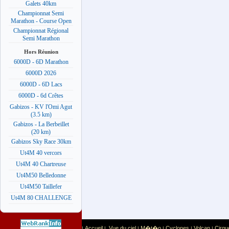
Galets 40km
Championnat Semi
Marathon - Course Open
Championnat Régional
Semi Marathon
Hors Réunion
6000D - 6D Marathon
6000D 2026
6000D - 6D Lacs
6000D - 6d Crêtes
Gabizos - KV l'Omi Agut
(3.5 km)
Gabizos - La Berbeillet
(20 km)
Gabizos Sky Race 30km
Ut4M 40 vercors
Ut4M 40 Chartreuse
Ut4M50 Belledonne
Ut4M50 Taillefer
Ut4M 80 CHALLENGE
Accueil
Vue du ciel
M�t�o
Cyclones
Volcan
Cirqu
|
|
|
|
|
|