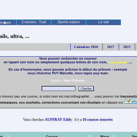
Courses - Trail
Sports nature
Le site
nn�es
ls, ultra, ...
Calendrier 2026
2027
2025
Vous pouvez rechercher un coureur
en tapant son nom ou simplement quelques lettres de son nom,
sans accent
, ...
En cas d'homonyme, vous pouvez préciser le début du prénom : exemple
vous cherchez PUY Marcelle, vous tapez puy marc
toujours
Nom Prénom
e trouvez pas une course, si votre nom est mal orthographié, ... vous pouvez me
transmettr
remarques, vos souhaits, corrections concernant ces résultats
en cliquant sur
Vous cherchez
AUFFRAY Eddy
: il y a
10 courses trouvées
ée
Course
Place
Te