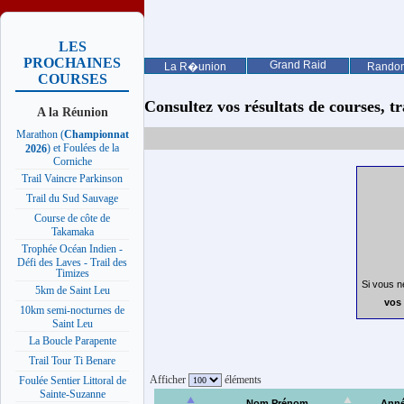
LES
PROCHAINES
Grand Raid
La R�union
Rando
COURSES
Consultez vos résultats de courses, trai
A la Réunion
Marathon (
Championnat
) et Foulées de la
2026
Corniche
Trail Vaincre Parkinson
Trail du Sud Sauvage
Course de côte de
Takamaka
Trophée Océan Indien -
Défi des Laves - Trail des
Timizes
Si vous n
5km de Saint Leu
vos 
10km semi-nocturnes de
Saint Leu
La Boucle Parapente
Trail Tour Ti Benare
Afficher
éléments
Foulée Sentier Littoral de
Sainte-Suzanne
Nom Prénom
Ann