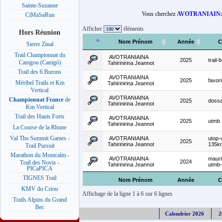
Sainte-Suzanne
Vous cherchez
AVOTRANIAINA T
CiMaSaRun
Afficher
éléments
Hors Réunion
Nom Prénom
Année
C
Sierre Zinal
Trail Championnat du
AVOTRANIAINA
2025
trail
Canigou (Canigó)
Tahirinirina Jeannot
Trail des 6 Burons
AVOTRANIAINA
2025
favor
Méribel Trails et Km
Tahirinirina Jeannot
Vertical
AVOTRANIAINA
Championnat France
de
2025
dossa
Tahirinirina Jeannot
Km Vertical
Trail des Hauts Forts
AVOTRANIAINA
2025
utmb
Tahirinirina Jeannot
La Course de la Rhune
Val Tho Summit Games -
AVOTRANIAINA
utop-u
2025
Tahirinirina Jeannot
135k
Trail Pursuit
Marathon du Montcalm -
AVOTRANIAINA
mauri
2024
Trail des Novis -
Tahirinirina Jeannot
utmb
PICaPICA
TIGNES Trail
Nom Prénom
Année
C
KMV du Criou
Affichage de la ligne 1 à 6 sur 6 lignes
Trails Alpins du Grand
Bec
Calendrier 2026
2