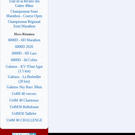
Trail de la Rivière des
Galets 40km
Championnat Semi
Marathon - Course Open
Championnat Régional
Semi Marathon
Hors Réunion
6000D - 6D Marathon
6000D 2026
6000D - 6D Lacs
6000D - 6d Crêtes
Gabizos - KV l'Omi Agut
(3.5 km)
Gabizos - La Berbeillet
(20 km)
Gabizos Sky Race 30km
Ut4M 40 vercors
Ut4M 40 Chartreuse
Ut4M50 Belledonne
Ut4M50 Taillefer
Ut4M 80 CHALLENGE