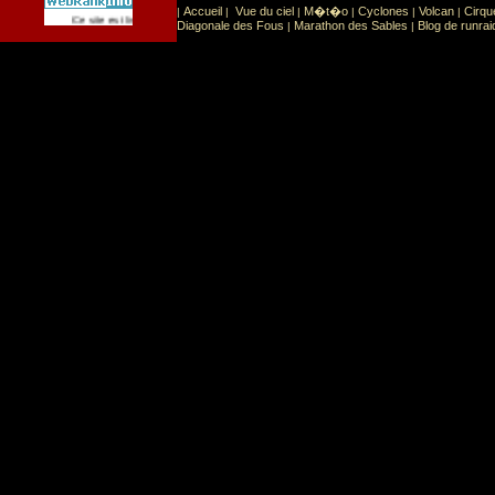
Accueil
Vue du ciel
M�t�o
Cyclones
Volcan
Cirqu
|
|
|
|
|
|
Sport
Sports extr�mes
Ce site est list� dans la cat�gorie
:
Diagonale des Fous
Marathon des Sables
Blog de runrai
|
|