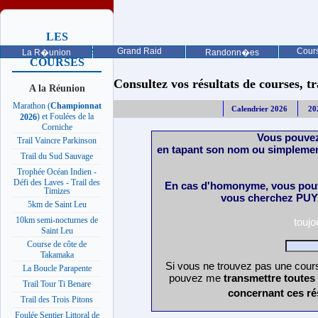
LES
PROCHAINES
Grand Raid
Cours
La R�union
Randonn�es
COURSES
Consultez vos résultats de courses, trai
A la Réunion
Marathon (
Championnat
Calendrier 2026
20
) et Foulées de la
2026
Corniche
Vous pouvez
Trail Vaincre Parkinson
en tapant son nom ou simplemen
Trail du Sud Sauvage
Trophée Océan Indien -
Défi des Laves - Trail des
En cas d'homonyme, vous pouv
Timizes
vous cherchez PUY 
5km de Saint Leu
10km semi-nocturnes de
touj
Saint Leu
Course de côte de
Takamaka
Si vous ne trouvez pas une cours
La Boucle Parapente
pouvez me
transmettre toutes
Trail Tour Ti Benare
concernant ces ré
Trail des Trois Pitons
Foulée Sentier Littoral de