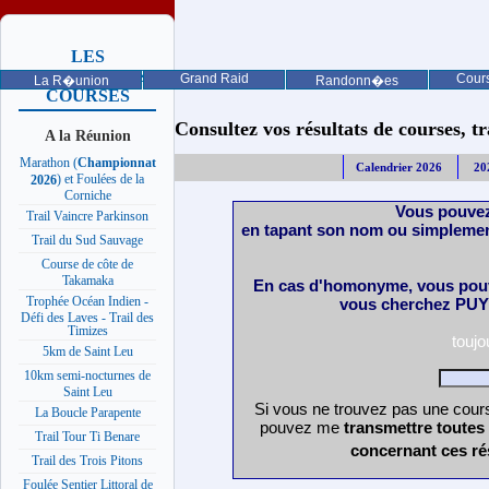
LES
PROCHAINES
Grand Raid
Cours
La R�union
Randonn�es
COURSES
Consultez vos résultats de courses, trai
A la Réunion
Marathon (
Championnat
Calendrier 2026
20
) et Foulées de la
2026
Corniche
Vous pouvez
Trail Vaincre Parkinson
en tapant son nom ou simplemen
Trail du Sud Sauvage
Course de côte de
Takamaka
En cas d'homonyme, vous pouv
Trophée Océan Indien -
vous cherchez PUY 
Défi des Laves - Trail des
Timizes
touj
5km de Saint Leu
10km semi-nocturnes de
Saint Leu
Si vous ne trouvez pas une cours
La Boucle Parapente
pouvez me
transmettre toutes
Trail Tour Ti Benare
concernant ces ré
Trail des Trois Pitons
Foulée Sentier Littoral de