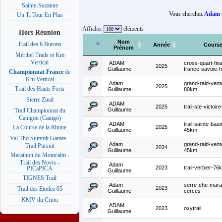
Sainte-Suzanne
Vous cherchez
Adam 
Un Ti Tour En Plus
Afficher
éléments
Hors Réunion
Nom
Trail des 6 Burons
Année
Cours
Prénom
Méribel Trails et Km
Vertical
ADAM
cross-quart-fina
2025
Guillaume
france-savoie-h
Championnat France
de
Km Vertical
Adam
grand-raid-vent
2025
Trail des Hauts Forts
Guillaume
80km
Sierre Zinal
ADAM
2025
trail-ste-victoi
Guillaume
Trail Championnat du
Canigou (Canigó)
ADAM
trail-sainte-bau
2025
La Course de la Rhune
Guillaume
45km
Val Tho Summit Games -
Adam
grand-raid-vent
Trail Pursuit
2024
Guillaume
45km
Marathon du Montcalm -
Trail des Novis -
Adam
2023
trail-verbier-76
PICaPICA
Guillaume
TIGNES Trail
Adam
serre-che-mara
2023
Trail des Etoiles 05
Guillaume
cerces
KMV du Criou
ADAM
2023
oxytrail
Guillaume