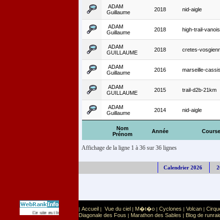
ADAM
2018
nid-aigle
Guillaume
ADAM
2018
high-trail-vano
Guillaume
ADAM
2018
cretes-vosgien
GUILLAUME
ADAM
2016
marseille-cassi
Guillaume
ADAM
2015
trail-d2b-21km
GUILLAUME
ADAM
2014
nid-aigle
Guillaume
Nom
Année
Cours
Prénom
Affichage de la ligne 1 à 36 sur 36 lignes
Calendrier 2026
2
Accueil
Vue du ciel
M�t�o
Cyclones
Volcan
Cirqu
|
|
|
|
|
|
Sport
Sports extr�mes
Ce site est list� dans la cat�gorie
:
Diagonale des Fous
Marathon des Sables
Blog de runrai
|
|