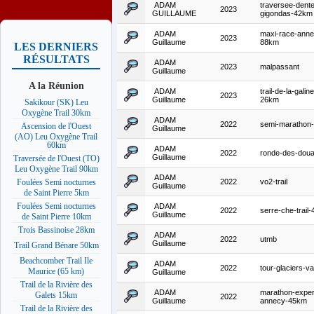
ADAM
traversee-dente
2023
GUILLAUME
gigondas-42km
ADAM
maxi-race-anne
2023
Guillaume
88km
LES DERNIERS
RÉSULTATS
ADAM
2023
malpassant
Guillaume
A la Réunion
ADAM
trail-de-la-galine
2023
Guillaume
26km
Sakikour (SK) Leu
Oxygène Trail 30km
ADAM
2022
semi-marathon-
Ascension de l'Ouest
Guillaume
(AO) Leu Oxygène Trail
60km
ADAM
2022
ronde-des-doua
Guillaume
Traversée de l'Ouest (TO)
Leu Oxygène Trail 90km
ADAM
2022
vo2-trail
Foulées Semi nocturnes
Guillaume
de Saint Pierre 5km
Foulées Semi nocturnes
ADAM
2022
serre-che-trail
Guillaume
de Saint Pierre 10km
Trois Bassinoise 28km
ADAM
2022
utmb
Guillaume
Trail Grand Bénare 50km
Beachcomber Trail Ile
ADAM
2022
tour-glaciers-v
Maurice (65 km)
Guillaume
Trail de la Rivière des
ADAM
marathon-exper
Galets 15km
2022
Guillaume
annecy-45km
Trail de la Rivière des