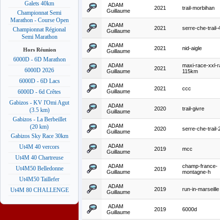
Galets 40km
ADAM
2021
trail-morbihan
Guillaume
Championnat Semi
Marathon - Course Open
ADAM
2021
serre-che-trail
Championnat Régional
Guillaume
Semi Marathon
ADAM
2021
nid-aigle
Hors Réunion
Guillaume
6000D - 6D Marathon
ADAM
maxi-race-xxl-r
2021
6000D 2026
Guillaume
115km
6000D - 6D Lacs
ADAM
2021
ccc
Guillaume
6000D - 6d Crêtes
Gabizos - KV l'Omi Agut
ADAM
2020
trail-givre
(3.5 km)
Guillaume
Gabizos - La Berbeillet
ADAM
(20 km)
2020
serre-che-trail
Guillaume
Gabizos Sky Race 30km
ADAM
Ut4M 40 vercors
2019
mcc
Guillaume
Ut4M 40 Chartreuse
ADAM
champ-france-
Ut4M50 Belledonne
2019
Guillaume
montagne-h
Ut4M50 Taillefer
ADAM
2019
run-in-marseille
Ut4M 80 CHALLENGE
Guillaume
ADAM
2019
6000d
Guillaume