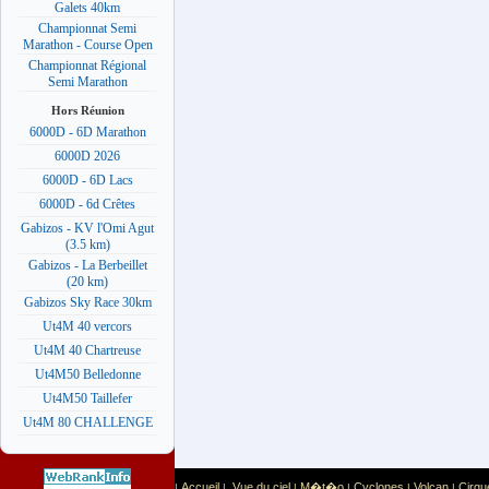
Galets 40km
Championnat Semi
Marathon - Course Open
Championnat Régional
Semi Marathon
Hors Réunion
6000D - 6D Marathon
6000D 2026
6000D - 6D Lacs
6000D - 6d Crêtes
Gabizos - KV l'Omi Agut
(3.5 km)
Gabizos - La Berbeillet
(20 km)
Gabizos Sky Race 30km
Ut4M 40 vercors
Ut4M 40 Chartreuse
Ut4M50 Belledonne
Ut4M50 Taillefer
Ut4M 80 CHALLENGE
Accueil
Vue du ciel
M�t�o
Cyclones
Volcan
Cirqu
|
|
|
|
|
|