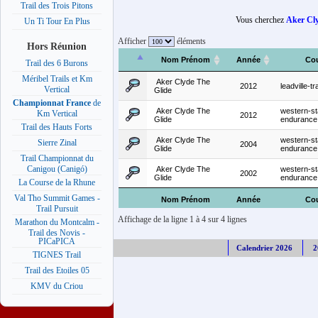
Trail des Trois Pitons
Vous cherchez
Aker Cly
Un Ti Tour En Plus
Afficher
éléments
Hors Réunion
Nom Prénom
Année
Co
Trail des 6 Burons
Méribel Trails et Km
Aker Clyde The
2012
leadville-tr
Vertical
Glide
Championnat France
de
Aker Clyde The
western-st
Km Vertical
2012
Glide
endurance
Trail des Hauts Forts
Aker Clyde The
western-st
Sierre Zinal
2004
Glide
endurance
Trail Championnat du
Canigou (Canigó)
Aker Clyde The
western-st
2002
Glide
endurance
La Course de la Rhune
Val Tho Summit Games -
Nom Prénom
Année
Co
Trail Pursuit
Affichage de la ligne 1 à 4 sur 4 lignes
Marathon du Montcalm -
Trail des Novis -
PICaPICA
Calendrier 2026
2
TIGNES Trail
Trail des Etoiles 05
KMV du Criou