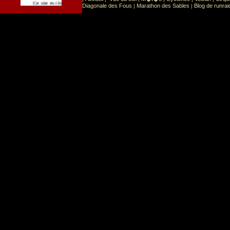
Sport
Sports extr�mes
Ce site est list� dans la cat�gorie
:
Diagonale des Fous
Marathon des Sables
Blog de runrai
|
|