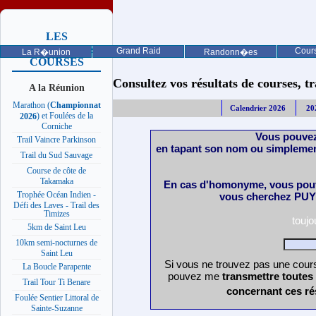
LES
PROCHAINES
Grand Raid
Cours
La R�union
Randonn�es
COURSES
Consultez vos résultats de courses, trai
A la Réunion
Marathon (
Championnat
Calendrier 2026
20
) et Foulées de la
2026
Corniche
Vous pouvez
Trail Vaincre Parkinson
en tapant son nom ou simplemen
Trail du Sud Sauvage
Course de côte de
Takamaka
En cas d'homonyme, vous pouv
Trophée Océan Indien -
vous cherchez PUY 
Défi des Laves - Trail des
Timizes
touj
5km de Saint Leu
10km semi-nocturnes de
Saint Leu
Si vous ne trouvez pas une cours
La Boucle Parapente
pouvez me
transmettre toutes
Trail Tour Ti Benare
concernant ces ré
Foulée Sentier Littoral de
Sainte-Suzanne