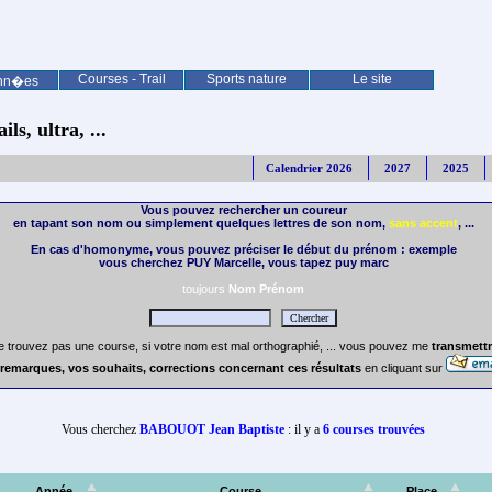
Courses - Trail
Sports nature
Le site
nn�es
ls, ultra, ...
Calendrier 2026
2027
2025
Vous pouvez rechercher un coureur
en tapant son nom ou simplement quelques lettres de son nom,
sans accent
, ...
En cas d'homonyme, vous pouvez préciser le début du prénom : exemple
vous cherchez PUY Marcelle, vous tapez puy marc
toujours
Nom Prénom
e trouvez pas une course, si votre nom est mal orthographié, ... vous pouvez me
transmettr
remarques, vos souhaits, corrections concernant ces résultats
en cliquant sur
Vous cherchez
BABOUOT Jean Baptiste
: il y a
6 courses trouvées
Année
Course
Place