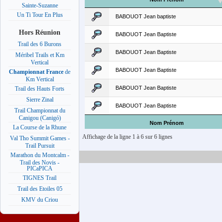
Sainte-Suzanne
Un Ti Tour En Plus
BABOUOT Jean baptiste
Hors Réunion
BABOUOT Jean Baptiste
Trail des 6 Burons
BABOUOT Jean Baptiste
Méribel Trails et Km
Vertical
BABOUOT Jean Baptiste
Championnat France
de
Km Vertical
BABOUOT Jean Baptiste
Trail des Hauts Forts
Sierre Zinal
BABOUOT Jean Baptiste
Trail Championnat du
Canigou (Canigó)
Nom Prénom
La Course de la Rhune
Affichage de la ligne 1 à 6 sur 6 lignes
Val Tho Summit Games -
Trail Pursuit
Marathon du Montcalm -
Trail des Novis -
PICaPICA
TIGNES Trail
Trail des Etoiles 05
KMV du Criou