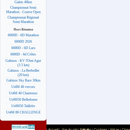
Galets 40km
Championnat Semi
Marathon - Course Open
Championnat Régional
Semi Marathon
Hors Réunion
6000D - 6D Marathon
6000D 2026
6000D - 6D Lacs
6000D - 6d Crêtes
Gabizos - KV l'Omi Agut
(3.5 km)
Gabizos - La Berbeillet
(20 km)
Gabizos Sky Race 30km
Ut4M 40 vercors
Ut4M 40 Chartreuse
Ut4M50 Belledonne
Ut4M50 Taillefer
Ut4M 80 CHALLENGE
Accueil
Vue du ciel
M�t�o
Cyclones
Volcan
Cirqu
|
|
|
|
|
|