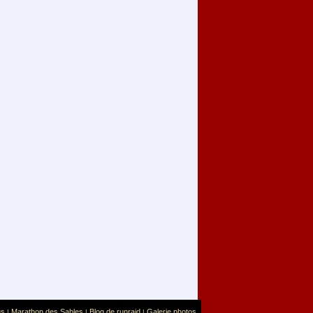
us
Marathon des Sables
Blog de runraid
Galerie photos
|
|
|