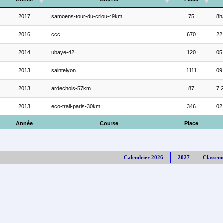
2017
samoens-tour-du-criou-49km
75
8h
2016
ccc
670
22
2014
ubaye-42
120
05
2013
saintelyon
1111
09
2013
ardechois-57km
87
7:
2013
eco-trail-paris-30km
346
02
Année
Course
Place
Calendrier 2026
2027
Classem