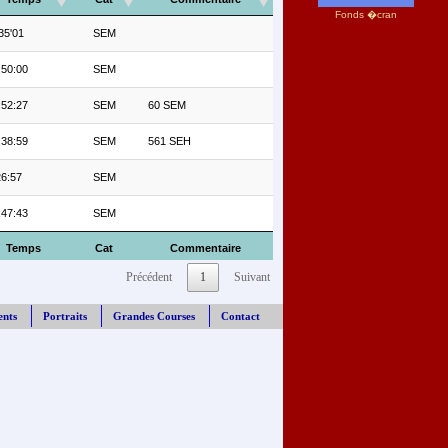
Fonds �cran
35'01
SEM
:50:00
SEM
:52:27
SEM
60 SEM
:38:59
SEM
561 SEH
26:57
SEM
:47:43
SEM
Temps
Cat
Commentaire
Précédent
1
Suivant
ents
Portraits
Grandes Courses
Contact