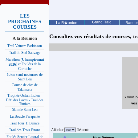
LES
PROCHAINES
Grand Raid
La R�union
Rando
COURSES
Consultez vos résultats de courses, trai
A la Réunion
Trail Vaincre Parkinson
Trail du Sud Sauvage
Marathon (
Championnat
) et Foulées de la
2026
Corniche
10km semi-nocturnes de
Saint Leu
Course de côte de
Takamaka
Trophée Océan Indien -
Si vous n
Défi des Laves - Trail des
vos 
Timizes
5km de Saint Leu
La Boucle Parapente
Trail Tour Ti Benare
Afficher
éléments
Trail des Trois Pitons
Foulée Sentier Littoral de
Nom Prénom