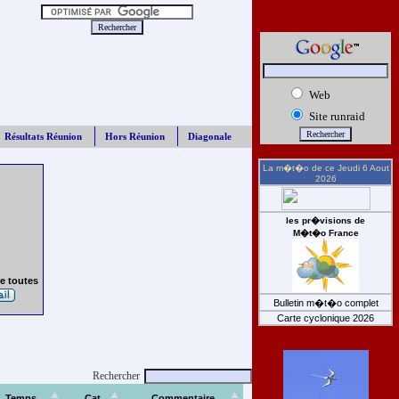
Web
Site runraid
Résultats Réunion
Hors Réunion
Diagonale
La m�t�o de ce
Jeudi 6 Aout
2026
les pr�visions de
M�t�o France
e toutes
Bulletin m�t�o complet
Carte cyclonique 2026
Rechercher
Temps
Cat
Commentaire