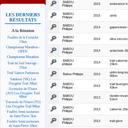
BABOU
2015
endurance-tra
Philippe
BABOU
LES DERNIERS
2015
utmb
Philippe
RÉSULTATS
BABOU
2014
gapencimes
Philippe
A la Réunion
BABOU
Foulées de la Corniche
2014
ultra-vercors
Philippe
15km
Championnat Marathon -
BABOU
2014
ardechois-3
OPEN
Philippe
Championnat Marathon
BABOU
trail-cabornis
2014
Trail du Sud Sauvage -
philippe
23km
21km
ut4m-long-to
Trail Vaincre Parkinson
Babou Philippe
2013
90km
Sakikour (SK) Leu
Oxygène Trail 30km
BABOU
trail-faverges
2013
Philippe
43km
Ascension de l'Ouest
(AO) Leu Oxygène Trail
BABOU
nivolet-revar
60km
2013
Philippe
51km
Traversée de l'Ouest (TO)
Leu Oxygène Trail 90km
BABOU
2013
cabornis-25
Philippe
Foulées Semi nocturnes
de Saint Pierre 5km
BABOU
2013
trail-givre
Foulées Semi nocturnes
Philippe
de Saint Pierre 10km