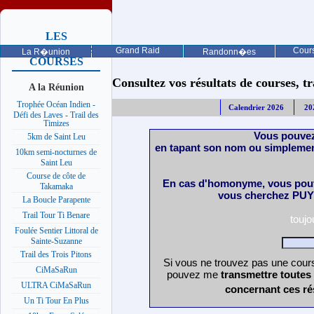
LES
PROCHAINES
Grand Raid
Cours
La R�union
Randonn�es
COURSES
Consultez vos résultats de courses, trai
A la Réunion
Trophée Océan Indien -
Calendrier 2026
20
Défi des Laves - Trail des
Timizes
Vous pouvez
5km de Saint Leu
en tapant son nom ou simplemen
10km semi-nocturnes de
Saint Leu
Course de côte de
En cas d'homonyme, vous pouv
Takamaka
vous cherchez PUY 
La Boucle Parapente
Trail Tour Ti Benare
touj
Foulée Sentier Littoral de
Sainte-Suzanne
Trail des Trois Pitons
Si vous ne trouvez pas une cours
CiMaSaRun
pouvez me
transmettre toutes
ULTRA CiMaSaRun
concernant ces ré
Un Ti Tour En Plus