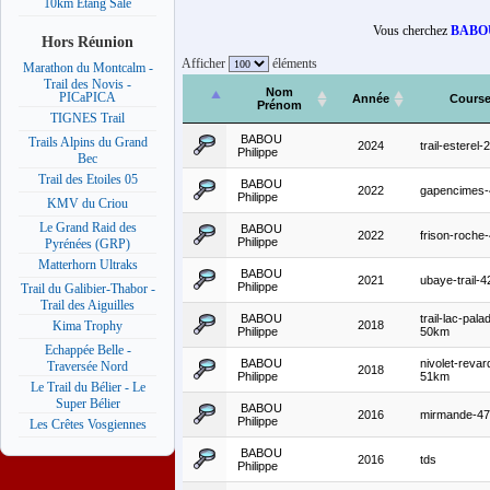
10km Etang Salé
Vous cherchez
BABOU
Hors Réunion
Afficher
éléments
Marathon du Montcalm -
Trail des Novis -
Nom
PICaPICA
Année
Cours
Prénom
TIGNES Trail
BABOU
Trails Alpins du Grand
2024
trail-esterel
Philippe
Bec
Trail des Etoiles 05
BABOU
2022
gapencimes
Philippe
KMV du Criou
Le Grand Raid des
BABOU
2022
frison-roche
Philippe
Pyrénées (GRP)
Matterhorn Ultraks
BABOU
2021
ubaye-trail-
Philippe
Trail du Galibier-Thabor -
Trail des Aiguilles
BABOU
trail-lac-pala
2018
Kima Trophy
Philippe
50km
Echappée Belle -
BABOU
nivolet-revar
Traversée Nord
2018
Philippe
51km
Le Trail du Bélier - Le
Super Bélier
BABOU
2016
mirmande-4
Philippe
Les Crêtes Vosgiennes
BABOU
2016
tds
Philippe