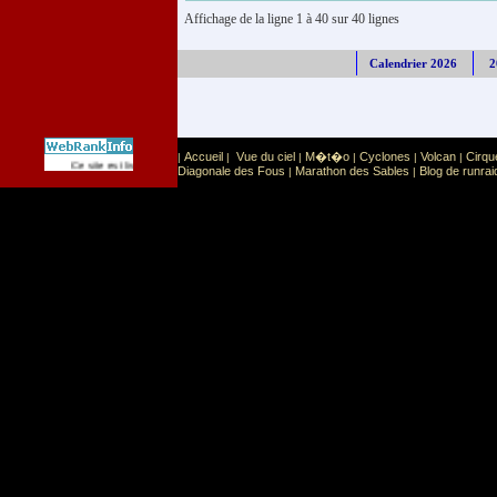
Affichage de la ligne 1 à 40 sur 40 lignes
Calendrier 2026
2
Accueil
Vue du ciel
M�t�o
Cyclones
Volcan
Cirqu
|
|
|
|
|
|
Sport
Sports extr�mes
Ce site est list� dans la cat�gorie
:
Diagonale des Fous
Marathon des Sables
Blog de runrai
|
|