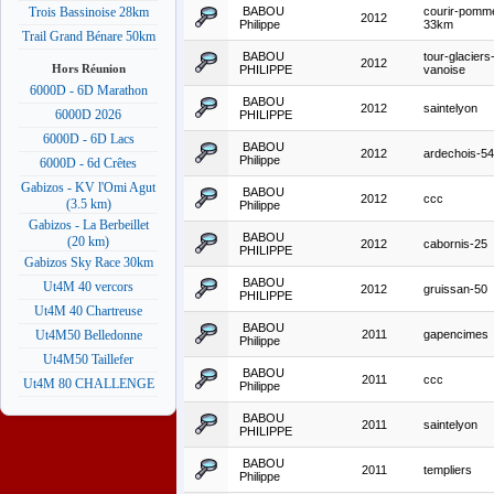
BABOU
courir-pomm
Trois Bassinoise 28km
2012
Philippe
33km
Trail Grand Bénare 50km
BABOU
tour-glaciers
2012
Hors Réunion
PHILIPPE
vanoise
6000D - 6D Marathon
BABOU
2012
saintelyon
6000D 2026
PHILIPPE
6000D - 6D Lacs
BABOU
2012
ardechois-5
Philippe
6000D - 6d Crêtes
Gabizos - KV l'Omi Agut
BABOU
2012
ccc
(3.5 km)
Philippe
Gabizos - La Berbeillet
BABOU
(20 km)
2012
cabornis-25
PHILIPPE
Gabizos Sky Race 30km
BABOU
Ut4M 40 vercors
2012
gruissan-50
PHILIPPE
Ut4M 40 Chartreuse
BABOU
2011
gapencimes
Ut4M50 Belledonne
Philippe
Ut4M50 Taillefer
BABOU
2011
ccc
Ut4M 80 CHALLENGE
Philippe
BABOU
2011
saintelyon
PHILIPPE
BABOU
2011
templiers
Philippe