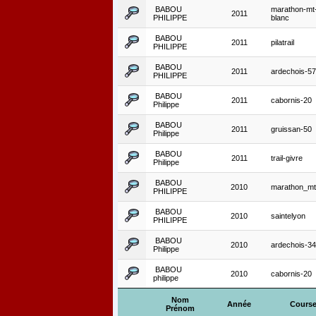
BABOU
marathon-mt
2011
PHILIPPE
blanc
BABOU
2011
pilatrail
PHILIPPE
BABOU
2011
ardechois-57
PHILIPPE
BABOU
2011
cabornis-20
Philippe
BABOU
2011
gruissan-50
Philippe
BABOU
2011
trail-givre
Philippe
BABOU
2010
marathon_mt
PHILIPPE
BABOU
2010
saintelyon
PHILIPPE
BABOU
2010
ardechois-34
Philippe
BABOU
2010
cabornis-20
philippe
Nom
Année
Cours
Prénom