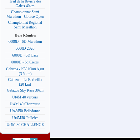
Trail de la Rivière des
Galets 40km
Championnat Semi
Marathon - Course Open
Championnat Régional
Semi Marathon
Hors Réunion
6000D - 6D Marathon
6000D 2026
6000D - 6D Lacs
6000D - 6d Crêtes
Gabizos - KV l'Omi Agut
(3.5 km)
Gabizos - La Berbeillet
(20 km)
Gabizos Sky Race 30km
Ut4M 40 vercors
Ut4M 40 Chartreuse
Ut4M50 Belledonne
Ut4M50 Taillefer
Ut4M 80 CHALLENGE