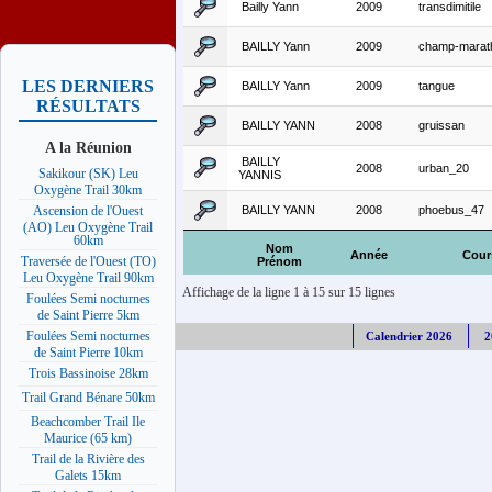
Bailly Yann
2009
transdimitile
BAILLY Yann
2009
champ-marat
LES DERNIERS
BAILLY Yann
2009
tangue
RÉSULTATS
BAILLY YANN
2008
gruissan
A la Réunion
BAILLY
2008
urban_20
Sakikour (SK) Leu
YANNIS
Oxygène Trail 30km
BAILLY YANN
2008
phoebus_47
Ascension de l'Ouest
(AO) Leu Oxygène Trail
60km
Nom
Année
Cour
Traversée de l'Ouest (TO)
Prénom
Leu Oxygène Trail 90km
Affichage de la ligne 1 à 15 sur 15 lignes
Foulées Semi nocturnes
de Saint Pierre 5km
Foulées Semi nocturnes
Calendrier 2026
2
de Saint Pierre 10km
Trois Bassinoise 28km
Trail Grand Bénare 50km
Beachcomber Trail Ile
Maurice (65 km)
Trail de la Rivière des
Galets 15km