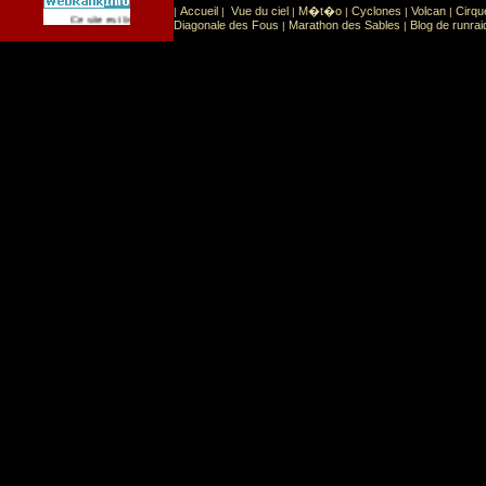
Accueil
Vue du ciel
M�t�o
Cyclones
Volcan
Cirqu
|
|
|
|
|
|
Sport
Sports extr�mes
Ce site est list� dans la cat�gorie
:
Diagonale des Fous
Marathon des Sables
Blog de runrai
|
|