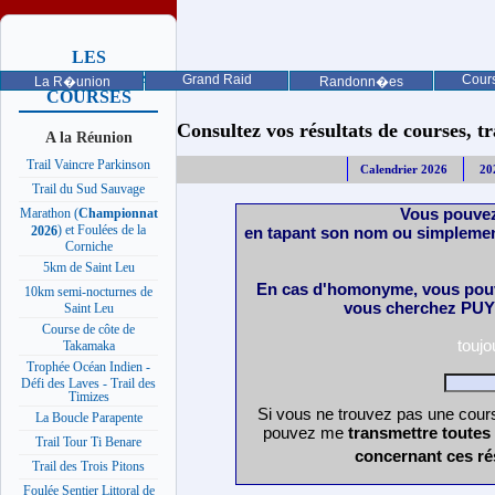
LES
PROCHAINES
Grand Raid
Cours
La R�union
Randonn�es
COURSES
Consultez vos résultats de courses, trai
A la Réunion
Trail Vaincre Parkinson
Calendrier 2026
20
Trail du Sud Sauvage
Vous pouvez
Marathon (
Championnat
) et Foulées de la
en tapant son nom ou simplemen
2026
Corniche
5km de Saint Leu
En cas d'homonyme, vous pouv
10km semi-nocturnes de
vous cherchez PUY 
Saint Leu
Course de côte de
touj
Takamaka
Trophée Océan Indien -
Défi des Laves - Trail des
Timizes
Si vous ne trouvez pas une cours
La Boucle Parapente
pouvez me
transmettre toutes
Trail Tour Ti Benare
concernant ces ré
Trail des Trois Pitons
Foulée Sentier Littoral de