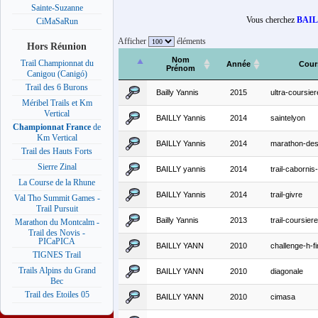
Sainte-Suzanne
Vous cherchez
BAIL
CiMaSaRun
Afficher
éléments
Hors Réunion
Nom
Trail Championnat du
Année
Cour
Prénom
Canigou (Canigó)
Trail des 6 Burons
Bailly Yannis
2015
ultra-coursi
Méribel Trails et Km
Vertical
BAILLY Yannis
2014
saintelyon
Championnat France
de
Km Vertical
BAILLY Yannis
2014
marathon-des
Trail des Hauts Forts
Sierre Zinal
BAILLY yannis
2014
trail-caborni
La Course de la Rhune
BAILLY Yannis
2014
trail-givre
Val Tho Summit Games -
Trail Pursuit
Bailly Yannis
2013
trail-coursier
Marathon du Montcalm -
Trail des Novis -
PICaPICA
BAILLY YANN
2010
challenge-h-fi
TIGNES Trail
Trails Alpins du Grand
BAILLY YANN
2010
diagonale
Bec
Trail des Etoiles 05
BAILLY YANN
2010
cimasa