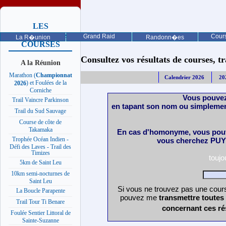
LES
PROCHAINES
Grand Raid
Cours
La R�union
Randonn�es
COURSES
Consultez vos résultats de courses, trai
A la Réunion
Marathon (
Championnat
Calendrier 2026
20
) et Foulées de la
2026
Corniche
Vous pouvez
Trail Vaincre Parkinson
en tapant son nom ou simplemen
Trail du Sud Sauvage
Course de côte de
Takamaka
En cas d'homonyme, vous pouv
Trophée Océan Indien -
vous cherchez PUY 
Défi des Laves - Trail des
Timizes
touj
5km de Saint Leu
10km semi-nocturnes de
Saint Leu
Si vous ne trouvez pas une cours
La Boucle Parapente
pouvez me
transmettre toutes
Trail Tour Ti Benare
concernant ces ré
Foulée Sentier Littoral de
Sainte-Suzanne