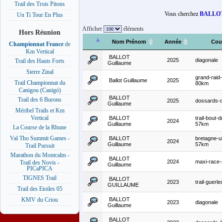
Trail des Trois Pitons
Vous cherchez
BALLOT
Un Ti Tour En Plus
Afficher
éléments
Hors Réunion
Nom Prénom
Année
Cou
Championnat France
de
Km Vertical
BALLOT
2025
diagonale
Trail des Hauts Forts
Guillaume
Sierre Zinal
grand-raid
Ballot Guillaume
2025
Trail Championnat du
80km
Canigou (Canigó)
BALLOT
Trail des 6 Burons
2025
dossards-d
Guillaume
Méribel Trails et Km
Vertical
BALLOT
trail-bout
2024
Guillaume
57km
La Course de la Rhune
Val Tho Summit Games -
BALLOT
bretagne-ult
2024
Guillaume
57km
Trail Pursuit
Marathon du Montcalm -
BALLOT
2024
maxi-race
Trail des Novis -
Guillaume
PICaPICA
TIGNES Trail
BALLOT
2023
trail-guer
GUILLAUME
Trail des Etoiles 05
BALLOT
KMV du Criou
2023
diagonale
Guillaume
BALLOT