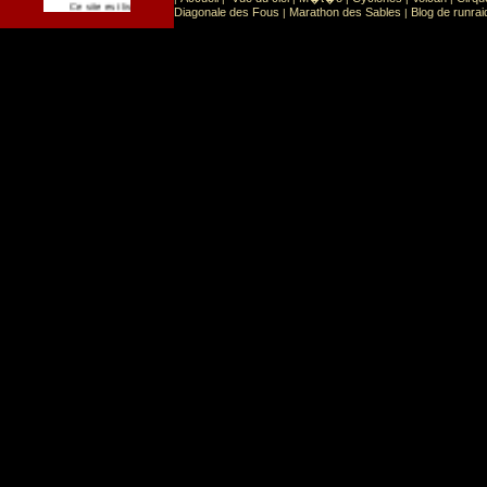
Sport
Sports extr�mes
Ce site est list� dans la cat�gorie
:
Diagonale des Fous
Marathon des Sables
Blog de runrai
|
|