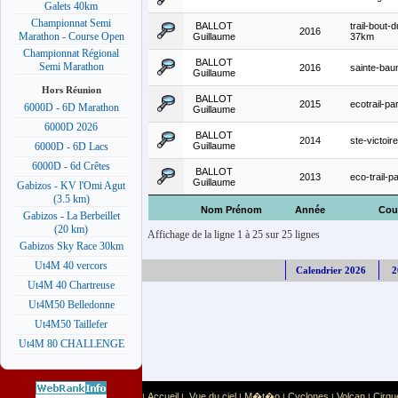
Galets 40km
Championnat Semi
BALLOT
trail-bout
2016
Marathon - Course Open
Guillaume
37km
Championnat Régional
BALLOT
Semi Marathon
2016
sainte-ba
Guillaume
Hors Réunion
BALLOT
2015
ecotrail-p
6000D - 6D Marathon
Guillaume
6000D 2026
BALLOT
2014
ste-victoi
Guillaume
6000D - 6D Lacs
6000D - 6d Crêtes
BALLOT
2013
eco-trail-p
Guillaume
Gabizos - KV l'Omi Agut
(3.5 km)
Nom Prénom
Année
Cou
Gabizos - La Berbeillet
(20 km)
Affichage de la ligne 1 à 25 sur 25 lignes
Gabizos Sky Race 30km
Ut4M 40 vercors
Calendrier 2026
2
Ut4M 40 Chartreuse
Ut4M50 Belledonne
Ut4M50 Taillefer
Ut4M 80 CHALLENGE
Accueil
Vue du ciel
M�t�o
Cyclones
Volcan
Cirqu
|
|
|
|
|
|