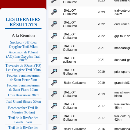
2023
dossards
Guillaume
BALLOT
trail-cote-o
2023
Guillaume
24km
LES DERNIERS
BALLOT
RÉSULTATS
2022
endurance-t
Guillaume
BALLOT
A la Réunion
2022
grp-tour-d
Guillaume
Sakikour (SK) Leu
BALLOT
Oxygène Trail 30km
2021
mascareig
Guillaume
Ascension de l'Ouest
(AO) Leu Oxygène Trail
BALLOT
2021
dossard-gr
60km
guillaume
Traversée de l'Ouest (TO)
Leu Oxygène Trail 90km
BALLOT
2019
ptiot-sparna
Guillaume
Foulées Semi nocturnes
de Saint Pierre 5km
Ballot Guillaume
2019
grandraid
Foulées Semi nocturnes
de Saint Pierre 10km
BALLOT
marathon-
2019
Trois Bassinoise 28km
Guillaume
blanc
Trail Grand Bénare 50km
BALLOT
trail-saint
2017
Guillaume
45km
Beachcomber Trail Ile
Maurice (65 km)
BALLOT
trail-cote-o
Trail de la Rivière des
2017
Guillaume
42km
Galets 15km
Trail de la Rivière des
Ballot Guillaume
2016
montagnha