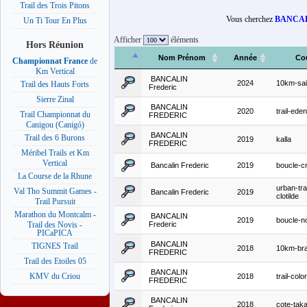
Trail des Trois Pitons
Vous cherchez
BANCALI
Un Ti Tour En Plus
Afficher
éléments
Hors Réunion
Nom Prénom
Année
Co
Championnat France
de
Km Vertical
BANCALIN
2024
10km-sai
Trail des Hauts Forts
Frederic
Sierre Zinal
BANCALIN
2020
trail-eden
Trail Championnat du
FREDERIC
Canigou (Canigó)
BANCALIN
Trail des 6 Burons
2019
kalla
FREDERIC
Méribel Trails et Km
Vertical
Bancalin Frederic
2019
boucle-c
La Course de la Rhune
urban-trai
Val Tho Summit Games -
Bancalin Frederic
2019
clotilde
Trail Pursuit
Marathon du Montcalm -
BANCALIN
2019
boucle-no
Frederic
Trail des Novis -
PICaPICA
BANCALIN
TIGNES Trail
2018
10km-br
FREDERIC
Trail des Etoiles 05
BANCALIN
KMV du Criou
2018
trail-colo
FREDERIC
BANCALIN
2018
cote-tak