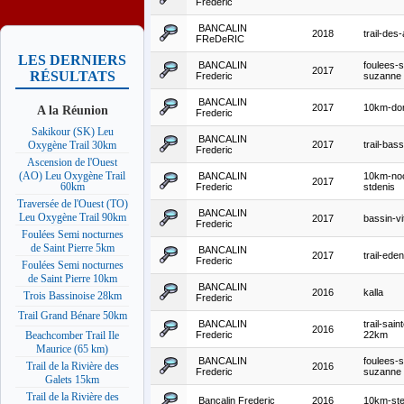
Frederic
BANCALIN
2018
trail-des
FReDeRIC
LES DERNIERS
BANCALIN
foulees-s
2017
RÉSULTATS
Frederic
suzanne
BANCALIN
2017
10km-do
A la Réunion
Frederic
Sakikour (SK) Leu
BANCALIN
2017
trail-bas
Oxygène Trail 30km
Frederic
Ascension de l'Ouest
(AO) Leu Oxygène Trail
BANCALIN
10km-noc
2017
60km
Frederic
stdenis
Traversée de l'Ouest (TO)
BANCALIN
Leu Oxygène Trail 90km
2017
bassin-vi
Frederic
Foulées Semi nocturnes
de Saint Pierre 5km
BANCALIN
2017
trail-eden
Frederic
Foulées Semi nocturnes
de Saint Pierre 10km
BANCALIN
2016
kalla
Trois Bassinoise 28km
Frederic
Trail Grand Bénare 50km
BANCALIN
trail-sai
2016
Frederic
22km
Beachcomber Trail Ile
Maurice (65 km)
BANCALIN
foulees-s
Trail de la Rivière des
2016
Frederic
suzanne
Galets 15km
Trail de la Rivière des
Bancalin Frederic
2016
10km-st