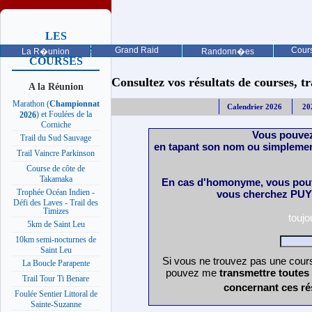
LES
PROCHAINES
Grand Raid
Cours
La R�union
Randonn�es
COURSES
Consultez vos résultats de courses, trai
A la Réunion
Marathon (
Championnat
Calendrier 2026
20
) et Foulées de la
2026
Corniche
Vous pouvez
Trail du Sud Sauvage
en tapant son nom ou simplemen
Trail Vaincre Parkinson
Course de côte de
Takamaka
En cas d'homonyme, vous pouv
Trophée Océan Indien -
vous cherchez PUY 
Défi des Laves - Trail des
Timizes
touj
5km de Saint Leu
10km semi-nocturnes de
Saint Leu
Si vous ne trouvez pas une cours
La Boucle Parapente
pouvez me
transmettre toutes
Trail Tour Ti Benare
concernant ces ré
Foulée Sentier Littoral de
Sainte-Suzanne