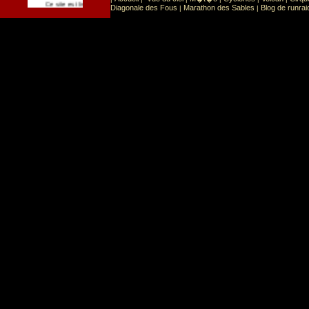
Sport
Sports extr�mes
Ce site est list� dans la cat�gorie
:
Diagonale des Fous
Marathon des Sables
Blog de runrai
|
|