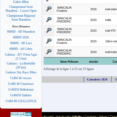
Galets 40km
Championnat Semi
BANCALIN
2016
trail-eden
Marathon - Course Open
Frederic
Championnat Régional
BANCALIN
Semi Marathon
2015
kalla
FREDERIC
Hors Réunion
BANCALIN
2015
trail-470
6000D - 6D Marathon
FREDERIC
6000D 2026
BANCALIN
2015
10km-st
Frederic
6000D - 6D Lacs
6000D - 6d Crêtes
BANCALIN
2015
trail-kolo
FREDERIC
Gabizos - KV l'Omi Agut
(3.5 km)
Nom Prénom
Année
Co
Gabizos - La Berbeillet
(20 km)
Affichage de la ligne 1 à 25 sur 25 lignes
Gabizos Sky Race 30km
Ut4M 40 vercors
Calendrier 2026
2
Ut4M 40 Chartreuse
Ut4M50 Belledonne
Ut4M50 Taillefer
Ut4M 80 CHALLENGE
Accueil
Vue du ciel
M�t�o
Cyclones
Volcan
Cirqu
|
|
|
|
|
|