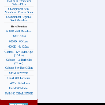
Trail de la Rivière des
Galets 40km
Championnat Semi
Marathon - Course Open
Championnat Régional
Semi Marathon
Hors Réunion
6000D - 6D Marathon
6000D 2026
6000D - 6D Lacs
6000D - 6d Crêtes
Gabizos - KV l'Omi Agut
(3.5 km)
Gabizos - La Berbeillet
(20 km)
Gabizos Sky Race 30km
Ut4M 40 vercors
Ut4M 40 Chartreuse
Ut4M50 Belledonne
Ut4M50 Taillefer
Ut4M 80 CHALLENGE