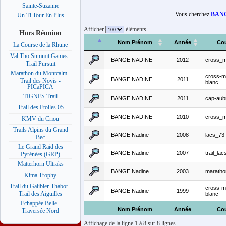
Sainte-Suzanne
Vous cherchez
BANG
Un Ti Tour En Plus
Afficher
éléments
Hors Réunion
Nom Prénom
Année
Co
La Course de la Rhune
Val Tho Summit Games -
BANGE NADINE
2012
cross_m
Trail Pursuit
Marathon du Montcalm -
cross-m
BANGE NADINE
2011
Trail des Novis -
blanc
PICaPICA
TIGNES Trail
BANGE NADINE
2011
cap-aub
Trail des Etoiles 05
BANGE NADINE
2010
cross_m
KMV du Criou
Trails Alpins du Grand
BANGE Nadine
2008
lacs_73
Bec
Le Grand Raid des
BANGE Nadine
2007
trail_lac
Pyrénées (GRP)
Matterhorn Ultraks
BANGE Nadine
2003
maratho
Kima Trophy
Trail du Galibier-Thabor -
cross-m
BANGE Nadine
1999
Trail des Aiguilles
blanc
Echappée Belle -
Nom Prénom
Année
Co
Traversée Nord
Affichage de la ligne 1 à 8 sur 8 lignes