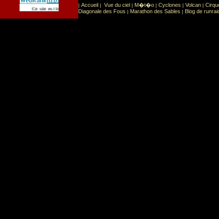
Accueil
Vue du ciel
M�t�o
Cyclones
Volcan
Cirqu
|
|
|
|
|
|
Sport
Sports extr�mes
Ce site est list� dans la cat�gorie
:
Diagonale des Fous
Marathon des Sables
Blog de runrai
|
|