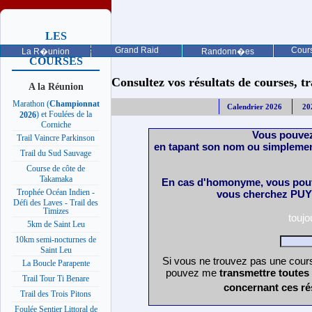
LES
PROCHAINES
Grand Raid
Cours
La R�union
Randonn�es
COURSES
Consultez vos résultats de courses, trai
A la Réunion
Marathon (
Championnat
Calendrier 2026
20
) et Foulées de la
2026
Corniche
Vous pouvez
Trail Vaincre Parkinson
en tapant son nom ou simplemen
Trail du Sud Sauvage
Course de côte de
Takamaka
En cas d'homonyme, vous pouv
Trophée Océan Indien -
vous cherchez PUY 
Défi des Laves - Trail des
Timizes
touj
5km de Saint Leu
10km semi-nocturnes de
Saint Leu
Si vous ne trouvez pas une cours
La Boucle Parapente
pouvez me
transmettre toutes
Trail Tour Ti Benare
concernant ces ré
Trail des Trois Pitons
Foulée Sentier Littoral de