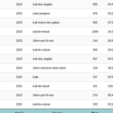
2024
trail-des-anglais
595
04:
2023
mascareignes
976
20:
2023
trail-riviere-des-galets
645
07:
2023
trail-de-minuit
1005
16:
2023
10km-port-8-mai
144
00:
2023
trail-du-volcan
265
03:
2023
trail-des-anglais
557
04:3
2023
10km-nocturne-entre-deux
129
49:
2022
kalla
157
03:
2022
trail-de-minuit
611
12h
2022
10km-port-8-mai
170
00:
2022
trail-du-volcan
333
03: