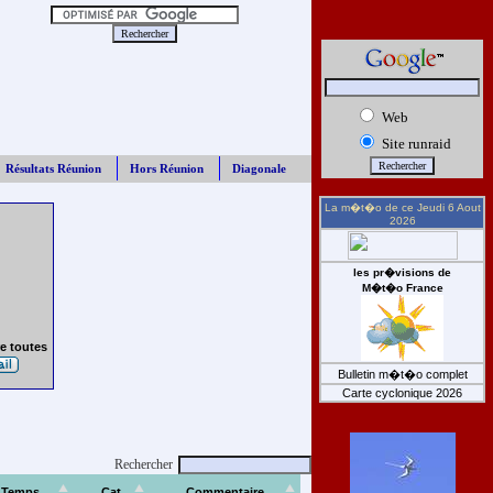
Web
Site runraid
Résultats Réunion
Hors Réunion
Diagonale
La m�t�o de ce
Jeudi 6 Aout
2026
les pr�visions de
M�t�o France
e toutes
Bulletin m�t�o complet
Carte cyclonique 2026
Rechercher
Temps
Cat
Commentaire