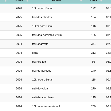
2026
10km-port-8-mai
172
00:
2025
trail-des-abeilles
134
02:1
2025
10km-port-8-mai
146
00:
2025
trail-des-cordistes-22km
165
03:
2024
trail-charrette
371
02:
2024
kalla
313
3:5
2024
trail-tec-tec
66
03:
2024
trail-de-bellevue
140
02:
2024
10km-port-8-mai
118
00:
2024
trail-du-volcan
270
03:
2024
trail-des-cordistes
175
03:
2024
10km-nocturne-st-paul
259
00: