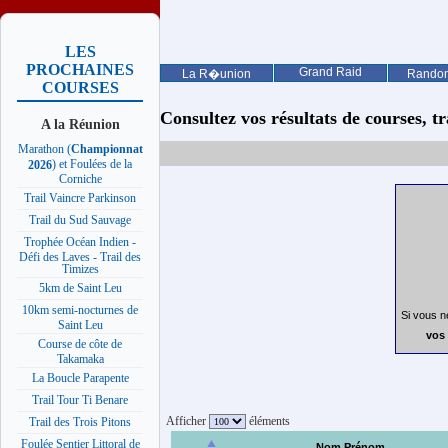
LES
PROCHAINES
Grand Raid
La R�union
Rando
COURSES
Consultez vos résultats de courses, trai
A la Réunion
Marathon (
Championnat
) et Foulées de la
2026
Corniche
Trail Vaincre Parkinson
Trail du Sud Sauvage
Trophée Océan Indien -
Défi des Laves - Trail des
Timizes
5km de Saint Leu
10km semi-nocturnes de
Si vous n
Saint Leu
vos 
Course de côte de
Takamaka
La Boucle Parapente
Trail Tour Ti Benare
Afficher
éléments
Trail des Trois Pitons
Foulée Sentier Littoral de
Nom Prénom