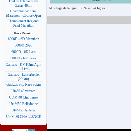
Nom Prénom
Trail de la Rivière des
Galets 40km
Affichage de la ligne 1 à 24 sur 24 lignes
Championnat Semi
Marathon - Course Open
Championnat Régional
Semi Marathon
Hors Réunion
6000D - 6D Marathon
6000D 2026
6000D - 6D Lacs
6000D - 6d Crêtes
Gabizos - KV l'Omi Agut
(3.5 km)
Gabizos - La Berbeillet
(20 km)
Gabizos Sky Race 30km
Ut4M 40 vercors
Ut4M 40 Chartreuse
Ut4M50 Belledonne
Ut4M50 Taillefer
Ut4M 80 CHALLENGE