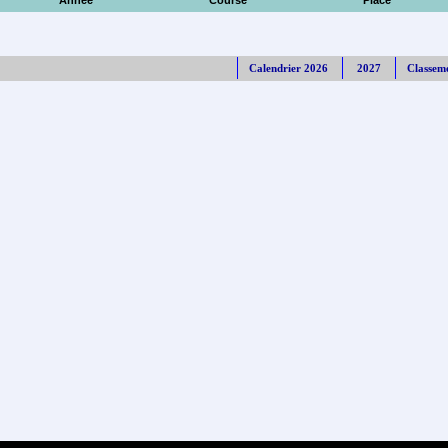
Année
Course
Place
Calendrier 2026
2027
Classem