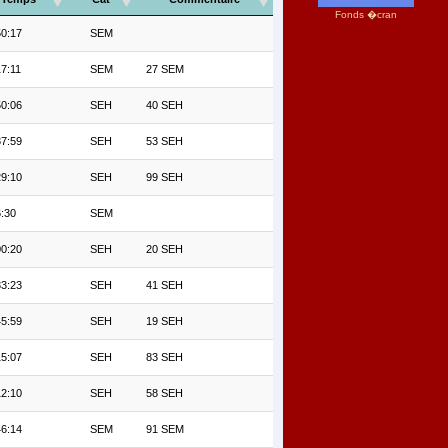
Fonds �cran
50:17
SEM
7:11
SEM
27 SEM
50:06
SEH
40 SEH
37:59
SEH
53 SEH
29:10
SEH
99 SEH
6:30
SEM
00:20
SEH
20 SEH
33:23
SEH
41 SEH
45:59
SEH
19 SEH
15:07
SEH
83 SEH
12:10
SEH
58 SEH
46:14
SEM
91 SEM