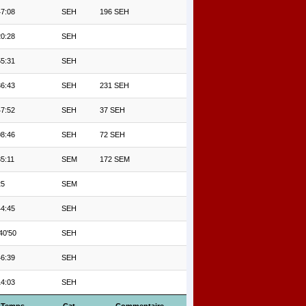
47:08
SEH
196 SEH
20:28
SEH
55:31
SEH
36:43
SEH
231 SEH
47:52
SEH
37 SEH
08:46
SEH
72 SEH
5:11
SEM
172 SEM
25
SEM
44:45
SEH
40'50
SEH
46:39
SEH
14:03
SEH