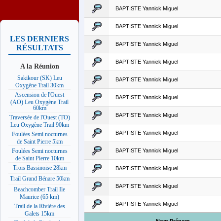
BAPTISTE Yannick Miguel
BAPTISTE Yannick Miguel
LES DERNIERS
BAPTISTE Yannick Miguel
RÉSULTATS
BAPTISTE Yannick Miguel
A la Réunion
Sakikour (SK) Leu
BAPTISTE Yannick Miguel
Oxygène Trail 30km
Ascension de l'Ouest
BAPTISTE Yannick Miguel
(AO) Leu Oxygène Trail
60km
BAPTISTE Yannick Miguel
Traversée de l'Ouest (TO)
Leu Oxygène Trail 90km
BAPTISTE Yannick Miguel
Foulées Semi nocturnes
de Saint Pierre 5km
BAPTISTE Yannick Miguel
Foulées Semi nocturnes
de Saint Pierre 10km
Trois Bassinoise 28km
BAPTISTE Yannick Miguel
Trail Grand Bénare 50km
BAPTISTE Yannick Miguel
Beachcomber Trail Ile
Maurice (65 km)
BAPTISTE Yannick Miguel
Trail de la Rivière des
Galets 15km