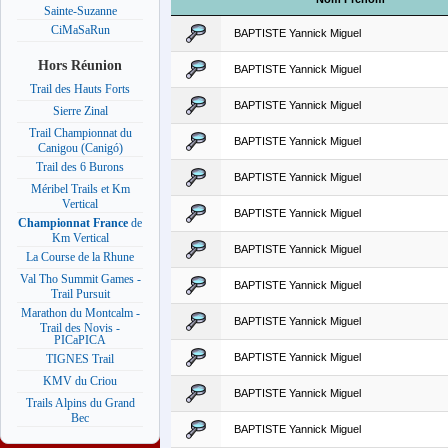
Sainte-Suzanne
CiMaSaRun
BAPTISTE Yannick Miguel
Hors Réunion
BAPTISTE Yannick Miguel
Trail des Hauts Forts
BAPTISTE Yannick Miguel
Sierre Zinal
Trail Championnat du
BAPTISTE Yannick Miguel
Canigou (Canigó)
Trail des 6 Burons
BAPTISTE Yannick Miguel
Méribel Trails et Km
Vertical
BAPTISTE Yannick Miguel
Championnat France
de
Km Vertical
BAPTISTE Yannick Miguel
La Course de la Rhune
Val Tho Summit Games -
BAPTISTE Yannick Miguel
Trail Pursuit
Marathon du Montcalm -
BAPTISTE Yannick Miguel
Trail des Novis -
PICaPICA
BAPTISTE Yannick Miguel
TIGNES Trail
KMV du Criou
BAPTISTE Yannick Miguel
Trails Alpins du Grand
Bec
BAPTISTE Yannick Miguel