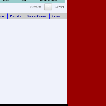
Temps
Cat
Commentaire
Précédent
1
Suivant
ents
Portraits
Grandes Courses
Contact