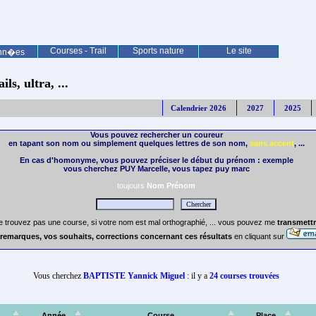
Courses - Trail
Sports nature
Le site
nn�es
ls, ultra, ...
Calendrier 2026
2027
2025
Vous pouvez rechercher un coureur
en tapant son nom ou simplement quelques lettres de son nom,
sans accent
, ...
En cas d'homonyme, vous pouvez préciser le début du prénom : exemple
vous cherchez PUY Marcelle, vous tapez puy marc
toujours
Nom Prénom
e trouvez pas une course, si votre nom est mal orthographié, ... vous pouvez me
transmettr
remarques, vos souhaits, corrections concernant ces résultats
en cliquant sur
Vous cherchez
BAPTISTE Yannick Miguel
: il y a
24 courses trouvées
Année
Course
Place