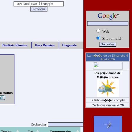
Web
Site runraid
Résultats Réunion
Hors Réunion
Diagonale
La m�t�o de ce
Dimanche 9
Aout 2026
les pr�visions de
M�t�o France
e toutes
Bulletin m�t�o complet
Carte cyclonique 2026
Rechercher
Temps
Cat
Commentaire