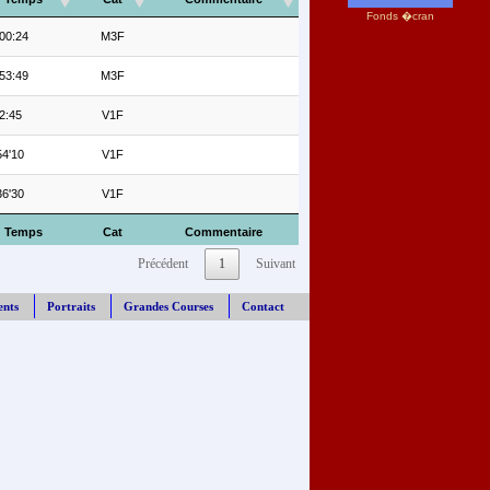
Fonds �cran
00:24
M3F
53:49
M3F
2:45
V1F
4'10
V1F
6'30
V1F
Temps
Cat
Commentaire
Précédent
1
Suivant
ents
Portraits
Grandes Courses
Contact