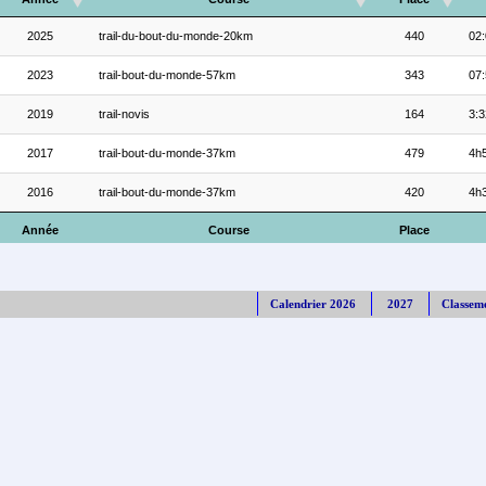
2025
trail-du-bout-du-monde-20km
440
02:
2023
trail-bout-du-monde-57km
343
07:
2019
trail-novis
164
3:3
2017
trail-bout-du-monde-37km
479
4h5
2016
trail-bout-du-monde-37km
420
4h3
Année
Course
Place
Calendrier 2026
2027
Classem