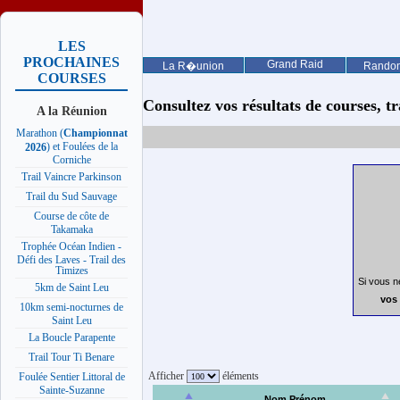
LES
PROCHAINES
Grand Raid
La R�union
Rando
COURSES
Consultez vos résultats de courses, trai
A la Réunion
Marathon (
Championnat
) et Foulées de la
2026
Corniche
Trail Vaincre Parkinson
Trail du Sud Sauvage
Course de côte de
Takamaka
Trophée Océan Indien -
Défi des Laves - Trail des
Timizes
Si vous n
5km de Saint Leu
vos 
10km semi-nocturnes de
Saint Leu
La Boucle Parapente
Trail Tour Ti Benare
Afficher
éléments
Foulée Sentier Littoral de
Sainte-Suzanne
Nom Prénom