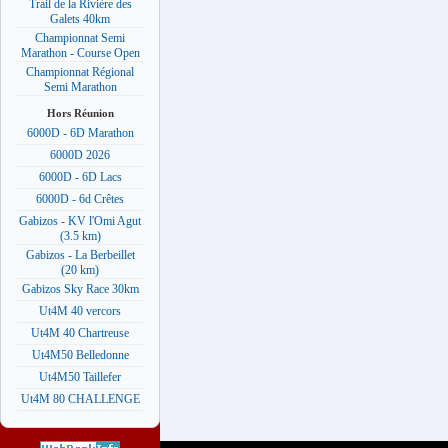
Trail de la Rivière des
Galets 40km
Championnat Semi
Marathon - Course Open
Championnat Régional
Semi Marathon
Hors Réunion
6000D - 6D Marathon
6000D 2026
6000D - 6D Lacs
6000D - 6d Crêtes
Gabizos - KV l'Omi Agut
(3.5 km)
Gabizos - La Berbeillet
(20 km)
Gabizos Sky Race 30km
Ut4M 40 vercors
Ut4M 40 Chartreuse
Ut4M50 Belledonne
Ut4M50 Taillefer
Ut4M 80 CHALLENGE