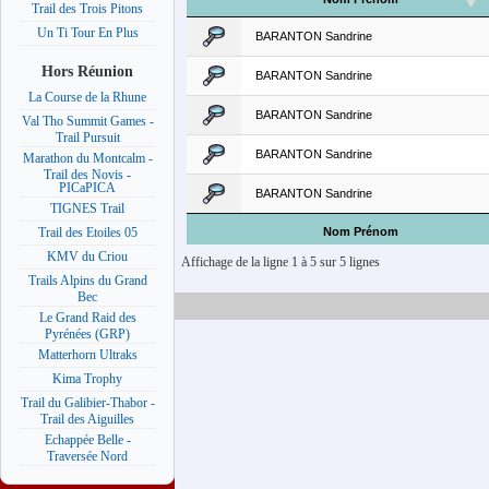
Trail des Trois Pitons
Un Ti Tour En Plus
BARANTON Sandrine
Hors Réunion
BARANTON Sandrine
La Course de la Rhune
BARANTON Sandrine
Val Tho Summit Games -
Trail Pursuit
BARANTON Sandrine
Marathon du Montcalm -
Trail des Novis -
PICaPICA
BARANTON Sandrine
TIGNES Trail
Nom Prénom
Trail des Etoiles 05
KMV du Criou
Affichage de la ligne 1 à 5 sur 5 lignes
Trails Alpins du Grand
Bec
Le Grand Raid des
Pyrénées (GRP)
Matterhorn Ultraks
Kima Trophy
Trail du Galibier-Thabor -
Trail des Aiguilles
Echappée Belle -
Traversée Nord