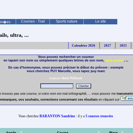
Courses - Trail
Sports nature
Le site
nn�es
ls, ultra, ...
Calendrier 2026
2027
2025
Vous pouvez rechercher un coureur
en tapant son nom ou simplement quelques lettres de son nom,
sans accent
, ...
En cas d'homonyme, vous pouvez préciser le début du prénom : exemple
vous cherchez PUY Marcelle, vous tapez puy marc
toujours
Nom Prénom
e trouvez pas une course, si votre nom est mal orthographié, ... vous pouvez me
transmettr
remarques, vos souhaits, corrections concernant ces résultats
en cliquant sur
Vous cherchez
BARANTON Sandrine
: il y a
5 courses trouvées
Année
Course
Place