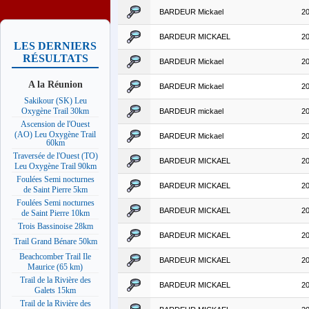
BARDEUR Mickael
2
BARDEUR MICKAEL
2
LES DERNIERS
RÉSULTATS
BARDEUR Mickael
2
A la Réunion
BARDEUR Mickael
2
Sakikour (SK) Leu
Oxygène Trail 30km
BARDEUR mickael
2
Ascension de l'Ouest
(AO) Leu Oxygène Trail
BARDEUR Mickael
2
60km
Traversée de l'Ouest (TO)
BARDEUR MICKAEL
2
Leu Oxygène Trail 90km
Foulées Semi nocturnes
BARDEUR MICKAEL
2
de Saint Pierre 5km
Foulées Semi nocturnes
BARDEUR MICKAEL
2
de Saint Pierre 10km
Trois Bassinoise 28km
BARDEUR MICKAEL
2
Trail Grand Bénare 50km
Beachcomber Trail Ile
BARDEUR MICKAEL
2
Maurice (65 km)
Trail de la Rivière des
BARDEUR MICKAEL
2
Galets 15km
Trail de la Rivière des