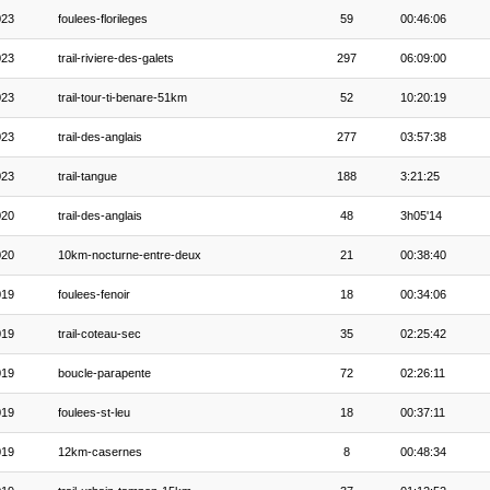
023
foulees-florileges
59
00:46:06
023
trail-riviere-des-galets
297
06:09:00
023
trail-tour-ti-benare-51km
52
10:20:19
023
trail-des-anglais
277
03:57:38
023
trail-tangue
188
3:21:25
020
trail-des-anglais
48
3h05'14
020
10km-nocturne-entre-deux
21
00:38:40
019
foulees-fenoir
18
00:34:06
019
trail-coteau-sec
35
02:25:42
019
boucle-parapente
72
02:26:11
019
foulees-st-leu
18
00:37:11
019
12km-casernes
8
00:48:34