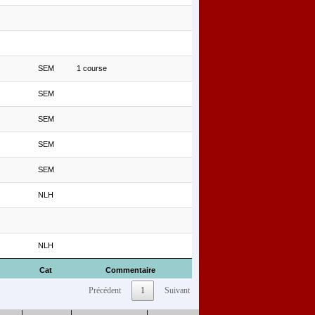
SEM
1 course
SEM
SEM
SEM
SEM
NLH
NLH
Cat
Commentaire
Précédent
1
Suivant