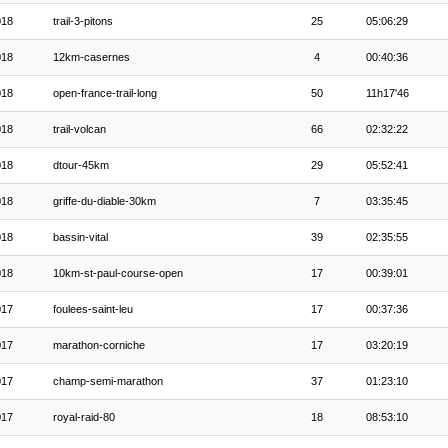
018
trail-3-pitons
25
05:06:29
018
12km-casernes
4
00:40:36
018
open-france-trail-long
50
11h17'46
018
trail-volcan
66
02:32:22
018
dtour-45km
29
05:52:41
018
griffe-du-diable-30km
7
03:35:45
018
bassin-vital
39
02:35:55
018
10km-st-paul-course-open
17
00:39:01
017
foulees-saint-leu
17
00:37:36
017
marathon-corniche
17
03:20:19
017
champ-semi-marathon
37
01:23:10
017
royal-raid-80
18
08:53:10