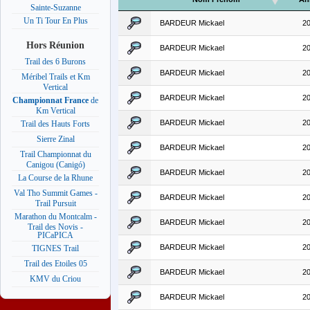
Sainte-Suzanne
Un Ti Tour En Plus
BARDEUR Mickael
2
Hors Réunion
BARDEUR Mickael
2
Trail des 6 Burons
BARDEUR Mickael
2
Méribel Trails et Km
Vertical
BARDEUR Mickael
2
Championnat France
de
Km Vertical
BARDEUR Mickael
2
Trail des Hauts Forts
Sierre Zinal
BARDEUR Mickael
2
Trail Championnat du
Canigou (Canigó)
BARDEUR Mickael
2
La Course de la Rhune
Val Tho Summit Games -
BARDEUR Mickael
2
Trail Pursuit
Marathon du Montcalm -
BARDEUR Mickael
2
Trail des Novis -
PICaPICA
BARDEUR Mickael
2
TIGNES Trail
Trail des Etoiles 05
BARDEUR Mickael
2
KMV du Criou
BARDEUR Mickael
2