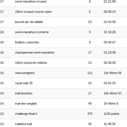
017
semi-marathon-st-paul
6
01:21:58
017
10km-st-paul-course-open
6
00:36:24
017
boucle-pic-du-diable
23
01:42:55
016
semi-marathon-corniche
5
01:16:28
016
foulees-casernes
6
00:40:07
016
championnat-semi-marathon
17
01:18:35
016
10km-nocturne-stdenis
13
00:36:55
015
mascareignes
121
11h 46mn 59
015
royal-raid-35
15
03:01:25
014
trail-bourbon
17
16h 40mn 57
014
trail-des-anglais
49
2h 48mn 8
013
challenge-final-h
375
1130 points
013
caldeira-trail
40
11:38:34