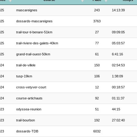
025
mascareignes
243
14:13:39
025
dossards-mascareignes
3763
025
trail-tour-ti-benare-51km
27
09:09:05
025
trail-riviere-des-galets-40km
77
05:03:57
025
grand-trail-ouest-50km
61
6:41:16
024
trail-de-villele
150
02:54:53
024
tusp-19km
106
1:38:09
024
cross-vetyver-court
12
00:18:57
024
course-artichauts
92
01:11:37
023
odyssea-reunion
51
44:15
023
trail-bourbon
192
27:02:40
023
dossards-TDB
6032