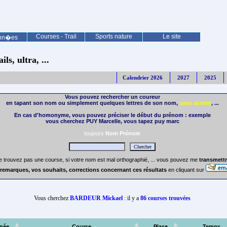
Courses - Trail
Sports nature
Le site
nn�es
ls, ultra, ...
Calendrier 2026
2027
2025
Vous pouvez rechercher un coureur
en tapant son nom ou simplement quelques lettres de son nom,
sans accent
, ...
En cas d'homonyme, vous pouvez préciser le début du prénom : exemple
vous cherchez PUY Marcelle, vous tapez puy marc
toujours
Nom Prénom
e trouvez pas une course, si votre nom est mal orthographié, ... vous pouvez me
transmettr
remarques, vos souhaits, corrections concernant ces résultats
en cliquant sur
Vous cherchez
BARDEUR Mickael
: il y a
86 courses trouvées
née
Course
Place
Temps