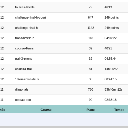
012
foulees-liberte
79
46'13
012
challenge-final-h-court
647
249 points
012
challenge-final-h
1142
249 points
012
transdimitile-h
118
04:07:22
012
course-fleurs
39
40'21
012
trail-3-pitons
32
04:56:44
012
caldeira-trail
81
14h 05:53
012
10km-entre-deux
38
00:41:15
011
diagonale
780
53h40mn12s
011
coteau-sec
90
02:33:18
née
Course
Place
Temps