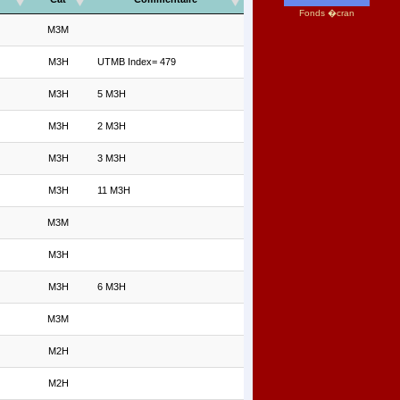
Fonds �cran
M3M
M3H
UTMB Index= 479
M3H
5 M3H
M3H
2 M3H
M3H
3 M3H
M3H
11 M3H
M3M
M3H
M3H
6 M3H
M3M
M2H
M2H