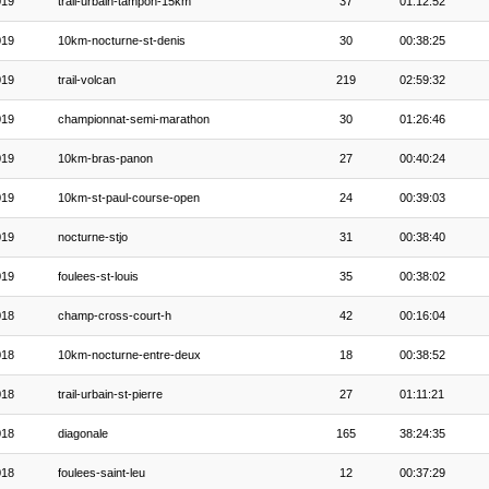
019
trail-urbain-tampon-15km
37
01:12:52
019
10km-nocturne-st-denis
30
00:38:25
019
trail-volcan
219
02:59:32
019
championnat-semi-marathon
30
01:26:46
019
10km-bras-panon
27
00:40:24
019
10km-st-paul-course-open
24
00:39:03
019
nocturne-stjo
31
00:38:40
019
foulees-st-louis
35
00:38:02
018
champ-cross-court-h
42
00:16:04
018
10km-nocturne-entre-deux
18
00:38:52
018
trail-urbain-st-pierre
27
01:11:21
018
diagonale
165
38:24:35
018
foulees-saint-leu
12
00:37:29