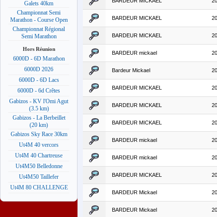
BARDEUR MICKAEL
2
Galets 40km
Championnat Semi
BARDEUR MICKAEL
2
Marathon - Course Open
Championnat Régional
BARDEUR MICKAEL
2
Semi Marathon
Hors Réunion
BARDEUR mickael
2
6000D - 6D Marathon
6000D 2026
Bardeur Mickael
2
6000D - 6D Lacs
BARDEUR MICKAEL
2
6000D - 6d Crêtes
Gabizos - KV l'Omi Agut
BARDEUR MICKAEL
2
(3.5 km)
Gabizos - La Berbeillet
BARDEUR MICKAEL
2
(20 km)
Gabizos Sky Race 30km
BARDEUR mickael
2
Ut4M 40 vercors
Ut4M 40 Chartreuse
BARDEUR mickael
2
Ut4M50 Belledonne
BARDEUR MICKAEL
2
Ut4M50 Taillefer
Ut4M 80 CHALLENGE
BARDEUR Mickael
2
BARDEUR Mickael
2