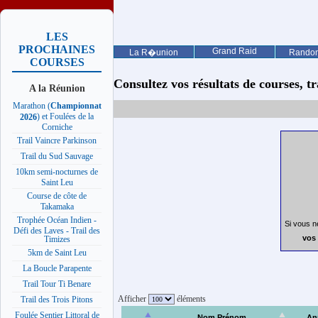
LES
PROCHAINES
Grand Raid
La R�union
Rando
COURSES
Consultez vos résultats de courses, trai
A la Réunion
Marathon (
Championnat
) et Foulées de la
2026
Corniche
Trail Vaincre Parkinson
Trail du Sud Sauvage
10km semi-nocturnes de
Saint Leu
Course de côte de
Takamaka
Trophée Océan Indien -
Si vous n
Défi des Laves - Trail des
vos 
Timizes
5km de Saint Leu
La Boucle Parapente
Trail Tour Ti Benare
Afficher
éléments
Trail des Trois Pitons
Foulée Sentier Littoral de
Nom Prénom
An