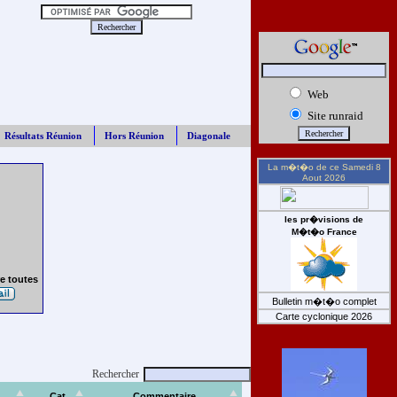
Web
Site runraid
Résultats Réunion
Hors Réunion
Diagonale
La m�t�o de ce
Samedi 8
Aout 2026
les pr�visions de
M�t�o France
e toutes
Bulletin m�t�o complet
Carte cyclonique 2026
Rechercher
Cat
Commentaire