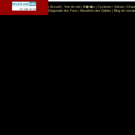
Accueil
Vue du ciel
M�t�o
Cyclones
Volcan
Cirqu
|
|
|
|
|
|
Sport
Sports extr�mes
Ce site est list� dans la cat�gorie
:
Diagonale des Fous
Marathon des Sables
Blog de runrai
|
|