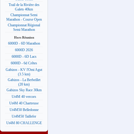
Trail de la Rivière des
Galets 40km
Championnat Semi
Marathon - Course Open
Championnat Régional
Semi Marathon
Hors Réunion
6000D - 6D Marathon
6000D 2026
6000D - 6D Lacs
6000D - 6d Crêtes
Gabizos - KV l'Omi Agut
(3.5 km)
Gabizos - La Berbeillet
(20 km)
Gabizos Sky Race 30km
Ut4M 40 vercors
Ut4M 40 Chartreuse
Ut4M50 Belledonne
Ut4M50 Taillefer
Ut4M 80 CHALLENGE