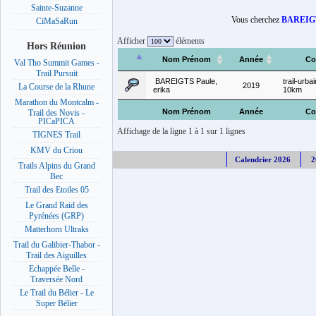
Sainte-Suzanne
Vous cherchez
BAREIGTS
CiMaSaRun
Afficher
éléments
Hors Réunion
Nom Prénom
Année
Co
Val Tho Summit Games -
Trail Pursuit
BAREIGTS Paule,
trail-urba
2019
La Course de la Rhune
erika
10km
Marathon du Montcalm -
Nom Prénom
Année
Co
Trail des Novis -
PICaPICA
Affichage de la ligne 1 à 1 sur 1 lignes
TIGNES Trail
KMV du Criou
Calendrier 2026
2
Trails Alpins du Grand
Bec
Trail des Etoiles 05
Le Grand Raid des
Pyrénées (GRP)
Matterhorn Ultraks
Trail du Galibier-Thabor -
Trail des Aiguilles
Echappée Belle -
Traversée Nord
Le Trail du Bélier - Le
Super Bélier