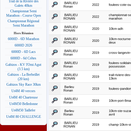
Trail de la Rivière des
BARLIEU
2022
foulees-cote-ou
Galets 40km
Ronan
Championnat Semi
BARLIEU
championnat-s
Marathon - Course Open
2022
RONAN
marathon
Championnat Régional
Semi Marathon
BARLIEU
2020
10km-adh
RONAN
Hors Réunion
6000D - 6D Marathon
BARLIEU
10km-nocturne-
2020
RONAN
deux
6000D 2026
BARLIEU
6000D - 6D Lacs
2019
cross-langevin
Ronan
6000D - 6d Crêtes
BARLIEU
foulees-solidair
Gabizos - KV l'Omi Agut
2019
Ronan
possession
(3.5 km)
Gabizos - La Berbeillet
BARLIEU
trail-riviere-des
2019
RONAN
13km
(20 km)
Gabizos Sky Race 30km
Barlieu
2019
foulees-pandio
Ronan
Ut4M 40 vercors
Ut4M 40 Chartreuse
BARLIEU
2019
10km-port-8ma
Ronan
Ut4M50 Belledonne
Ut4M50 Taillefer
Barlieu
10km-ste-suza
2019
Ronan
avril
Ut4M 80 CHALLENGE
BARLIEU
2019
champ-10km-st
RONAN