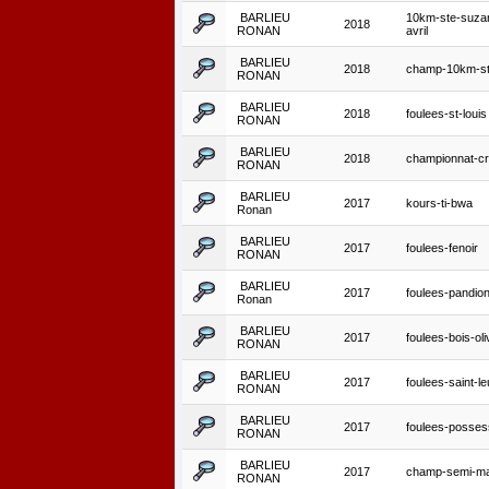
BARLIEU
10km-ste-suza
2018
RONAN
avril
BARLIEU
2018
champ-10km-st
RONAN
BARLIEU
2018
foulees-st-louis
RONAN
BARLIEU
2018
championnat-c
RONAN
BARLIEU
2017
kours-ti-bwa
Ronan
BARLIEU
2017
foulees-fenoir
RONAN
BARLIEU
2017
foulees-pandio
Ronan
BARLIEU
2017
foulees-bois-ol
RONAN
BARLIEU
2017
foulees-saint-le
RONAN
BARLIEU
2017
foulees-posses
RONAN
BARLIEU
2017
champ-semi-ma
RONAN