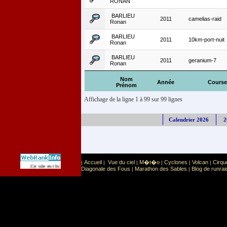
RONAN
BARLIEU
2011
camelias-raid
Ronan
BARLIEU
2011
10km-port-nuit
Ronan
BARLIEU
2011
geranium-7
Ronan
Nom
Année
Course
Prénom
Affichage de la ligne 1 à 99 sur 99 lignes
Calendrier 2026
2
Accueil
Vue du ciel
M�t�o
Cyclones
Volcan
Cirqu
|
|
|
|
|
|
Sport
Sports extr�mes
Ce site est list� dans la cat�gorie
:
Diagonale des Fous
Marathon des Sables
Blog de runrai
|
|