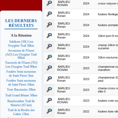
BARLIEU
2024
cross-vetyver
RONAN
BARLIEU
2024
foulees-florileg
Ronan
LES DERNIERS
BARLIEU
RÉSULTATS
2024
foulees-pompie
Ronan
BARLIEU
A la Réunion
2024
10km-port-8-ma
Ronan
Sakikour (SK) Leu
BARLIEU
champ-10km-st
Oxygène Trail 30km
2024
Ronan
suzanne
Ascension de l'Ouest
(AO) Leu Oxygène Trail
BARLIEU
2024
10km-nocturne-
60km
Ronan
Traversée de l'Ouest (TO)
Leu Oxygène Trail 90km
BARLIEU
championnat-s
2023
RONAN
marathon
Foulées Semi nocturnes
de Saint Pierre 5km
BARLIEU
championnat-1
2023
Foulées Semi nocturnes
Ronan
paul
de Saint Pierre 10km
BARLIEU
champ-cross-r
Trois Bassinoise 28km
2023
Ronan
elite-h
Trail Grand Bénare 50km
BARLIEU
2023
foulees-cote-ou
Beachcomber Trail Ile
RONAN
Maurice (65 km)
BARLIEU
Trail de la Rivière des
2022
foulees-bois-ol
Ronan
Galets 15km