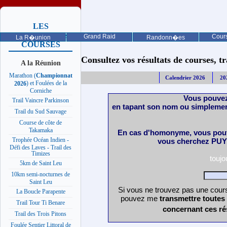
LES
PROCHAINES
Grand Raid
Cours
La R�union
Randonn�es
COURSES
Consultez vos résultats de courses, trai
A la Réunion
Marathon (
Championnat
Calendrier 2026
20
) et Foulées de la
2026
Corniche
Vous pouvez
Trail Vaincre Parkinson
en tapant son nom ou simplemen
Trail du Sud Sauvage
Course de côte de
Takamaka
En cas d'homonyme, vous pouv
Trophée Océan Indien -
vous cherchez PUY 
Défi des Laves - Trail des
Timizes
touj
5km de Saint Leu
10km semi-nocturnes de
Saint Leu
Si vous ne trouvez pas une cours
La Boucle Parapente
pouvez me
transmettre toutes
Trail Tour Ti Benare
concernant ces ré
Trail des Trois Pitons
Foulée Sentier Littoral de