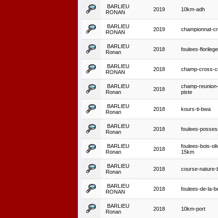
BARLIEU
2019
10km-adh
RONAN
BARLIEU
2019
championnat-c
RONAN
BARLIEU
2018
foulees-florileg
Ronan
BARLIEU
2018
champ-cross-c
RONAN
BARLIEU
champ-reunion
2018
Ronan
piste
BARLIEU
2018
kours-ti-bwa
Ronan
BARLIEU
2018
foulees-posses
Ronan
BARLIEU
foulees-bois-oli
2018
Ronan
15km
BARLIEU
2018
course-nature-
Ronan
BARLIEU
2018
foulees-de-la-b
RONAN
BARLIEU
2018
10km-port
Ronan