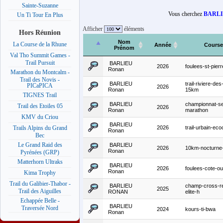
Sainte-Suzanne
Vous cherchez
BARLI
Un Ti Tour En Plus
Afficher
éléments
Hors Réunion
Nom
La Course de la Rhune
Année
Course
Prénom
Val Tho Summit Games -
Trail Pursuit
BARLIEU
2026
foulees-st-pier
Ronan
Marathon du Montcalm -
Trail des Novis -
BARLIEU
trail-riviere-des
PICaPICA
2026
Ronan
15km
TIGNES Trail
BARLIEU
championnat-s
Trail des Etoiles 05
2026
Ronan
marathon
KMV du Criou
BARLIEU
2026
trail-urbain-eco
Trails Alpins du Grand
Ronan
Bec
Le Grand Raid des
BARLIEU
2026
10km-nocturne-
Ronan
Pyrénées (GRP)
Matterhorn Ultraks
BARLIEU
2026
foulees-cote-ou
Ronan
Kima Trophy
Trail du Galibier-Thabor -
BARLIEU
champ-cross-r
2025
Trail des Aiguilles
RONAN
elite-h
Echappée Belle -
BARLIEU
Traversée Nord
2024
kours-ti-bwa
Ronan