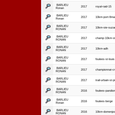
BARLIEU
2017
royal-raid-15
Ronan
BARLIEU
2017
10km-port-8ma
Ronan
BARLIEU
2017
10km-ste-suza
RONAN
BARLIEU
2017
champ-10km-st
RONAN
BARLIEU
2017
10km-adh
RONAN
BARLIEU
2017
foulees-st-louis
RONAN
BARLIEU
2017
championnat-c
RONAN
BARLIEU
2017
trail-urbain-st-p
RONAN
BARLIEU
2016
foulees-pandio
RONAN
BARLIEU
2016
foulees-berge
Ronan
BARLIEU
2016
10km-domenjo
RONAN