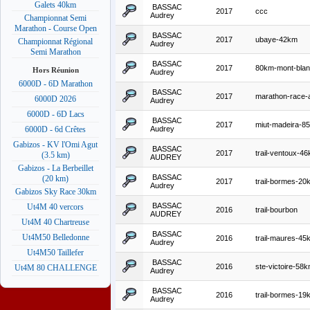
Galets 40km
BASSAC
2017
ccc
Audrey
Championnat Semi
Marathon - Course Open
BASSAC
2017
ubaye-42km
Championnat Régional
Audrey
Semi Marathon
BASSAC
2017
80km-mont-bla
Hors Réunion
Audrey
6000D - 6D Marathon
BASSAC
2017
marathon-race-
6000D 2026
Audrey
6000D - 6D Lacs
BASSAC
2017
miut-madeira-8
Audrey
6000D - 6d Crêtes
Gabizos - KV l'Omi Agut
BASSAC
2017
trail-ventoux-4
(3.5 km)
AUDREY
Gabizos - La Berbeillet
BASSAC
(20 km)
2017
trail-bormes-20
Audrey
Gabizos Sky Race 30km
BASSAC
Ut4M 40 vercors
2016
trail-bourbon
AUDREY
Ut4M 40 Chartreuse
BASSAC
Ut4M50 Belledonne
2016
trail-maures-45
Audrey
Ut4M50 Taillefer
BASSAC
2016
ste-victoire-58
Ut4M 80 CHALLENGE
Audrey
BASSAC
2016
trail-bormes-19
Audrey