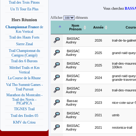
Trail des Trois Pitons
Vous cherchez
BASSA
Un Ti Tour En Plus
Afficher
éléments
Hors Réunion
Nom
Championnat France
de
Année
Cours
Prénom
Km Vertical
Trail des Hauts Forts
BASSAC
2026
trail-de-la-galin
Audrey
Sierre Zinal
Trail Championnat du
BASSAC
2025
grand-raid-quey
Audrey
Canigou (Canigó)
Trail des 6 Burons
BASSAC
trail-des-maures
2025
Audrey
100km
Méribel Trails et Km
Vertical
BASSAC
grand-raid-quey
2024
La Course de la Rhune
Audrey
grande-travers
Val Tho Summit Games -
BASSAC
Trail Pursuit
2024
trail-des-maur
Audrey
Marathon du Montcalm -
Trail des Novis -
Bassac
2023
nice-cote-azur
PICaPICA
Audrey
TIGNES Trail
BASSAC
2021
utmb
Trail des Etoiles 05
Audrey
KMV du Criou
BASSAC
2021
restonica-trail
Audrey