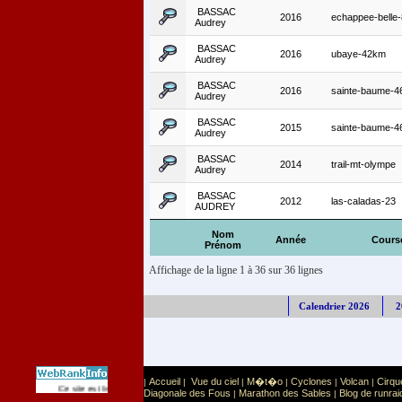
BASSAC
2016
echappee-belle
Audrey
BASSAC
2016
ubaye-42km
Audrey
BASSAC
2016
sainte-baume-
Audrey
BASSAC
2015
sainte-baume-
Audrey
BASSAC
2014
trail-mt-olympe
Audrey
BASSAC
2012
las-caladas-23
AUDREY
Nom
Année
Cours
Prénom
Affichage de la ligne 1 à 36 sur 36 lignes
Calendrier 2026
2
Accueil
Vue du ciel
M�t�o
Cyclones
Volcan
Cirqu
|
|
|
|
|
|
Sport
Sports extr�mes
Ce site est list� dans la cat�gorie
:
Diagonale des Fous
Marathon des Sables
Blog de runrai
|
|