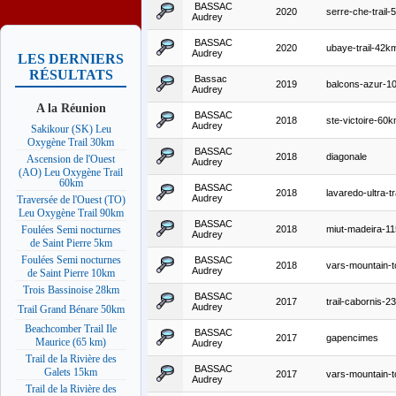
BASSAC
2020
serre-che-trail
Audrey
BASSAC
2020
ubaye-trail-42k
Audrey
LES DERNIERS
RÉSULTATS
Bassac
2019
balcons-azur-1
Audrey
A la Réunion
BASSAC
2018
ste-victoire-60
Audrey
Sakikour (SK) Leu
Oxygène Trail 30km
BASSAC
2018
diagonale
Ascension de l'Ouest
Audrey
(AO) Leu Oxygène Trail
60km
BASSAC
2018
lavaredo-ultra-tr
Audrey
Traversée de l'Ouest (TO)
Leu Oxygène Trail 90km
BASSAC
2018
miut-madeira-1
Foulées Semi nocturnes
Audrey
de Saint Pierre 5km
Foulées Semi nocturnes
BASSAC
2018
vars-mountain-t
Audrey
de Saint Pierre 10km
Trois Bassinoise 28km
BASSAC
2017
trail-cabornis-
Audrey
Trail Grand Bénare 50km
Beachcomber Trail Ile
BASSAC
2017
gapencimes
Maurice (65 km)
Audrey
Trail de la Rivière des
BASSAC
Galets 15km
2017
vars-mountain-t
Audrey
Trail de la Rivière des