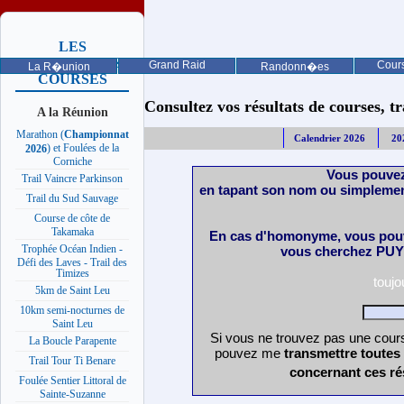
LES
PROCHAINES
Grand Raid
Cours
La R�union
Randonn�es
COURSES
Consultez vos résultats de courses, trai
A la Réunion
Marathon (
Championnat
Calendrier 2026
20
) et Foulées de la
2026
Corniche
Vous pouvez
Trail Vaincre Parkinson
en tapant son nom ou simplemen
Trail du Sud Sauvage
Course de côte de
Takamaka
En cas d'homonyme, vous pouv
Trophée Océan Indien -
vous cherchez PUY 
Défi des Laves - Trail des
Timizes
touj
5km de Saint Leu
10km semi-nocturnes de
Saint Leu
Si vous ne trouvez pas une cours
La Boucle Parapente
pouvez me
transmettre toutes
Trail Tour Ti Benare
concernant ces ré
Foulée Sentier Littoral de
Sainte-Suzanne