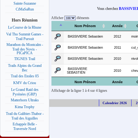
Sainte-Suzanne
Vous cherchez
BASSIVIE
CiMaSaRun
Afficher
éléments
Hors Réunion
Nom Prénom
Année
La Course de la Rhune
Val Tho Summit Games -
BASSIVIERE Sebastien
2012
moi
Trail Pursuit
Marathon du Montcalm -
BASSIVIERE Sebastien
2011
cul_
Trail des Novis -
PICaPICA
BASSIVIERE Sebastien
2010
nivo
TIGNES Trail
Trails Alpins du Grand
BASSIVIERE
Bec
2010
che
SEBASTIEN
Trail des Etoiles 05
Nom Prénom
Année
KMV du Criou
Le Grand Raid des
Affichage de la ligne 1 à 4 sur 4 lignes
Pyrénées (GRP)
Matterhorn Ultraks
Calendrier 2026
2
Kima Trophy
Trail du Galibier-Thabor -
Trail des Aiguilles
Echappée Belle -
Traversée Nord