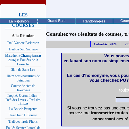
LES
PROCHAINES
Grand Raid
Cours
La R�union
Randonn�es
COURSES
Consultez vos résultats de courses, trai
A la Réunion
Trail Vaincre Parkinson
Calendrier 2026
20
Trail du Sud Sauvage
Vous pouvez
Marathon (
Championnat
) et Foulées de la
en tapant son nom ou simplemen
2026
Corniche
5km de Saint Leu
En cas d'homonyme, vous pouv
10km semi-nocturnes de
vous cherchez PUY 
Saint Leu
Course de côte de
touj
Takamaka
Trophée Océan Indien -
Défi des Laves - Trail des
Timizes
Si vous ne trouvez pas une cours
La Boucle Parapente
pouvez me
transmettre toutes
Trail Tour Ti Benare
concernant ces ré
Trail des Trois Pitons
Foulée Sentier Littoral de