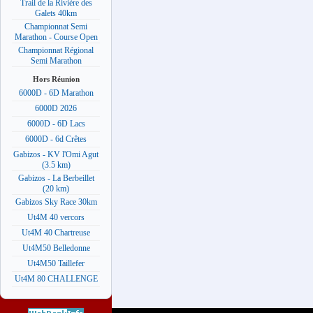
Trail de la Rivière des
Galets 40km
Championnat Semi
Marathon - Course Open
Championnat Régional
Semi Marathon
Hors Réunion
6000D - 6D Marathon
6000D 2026
6000D - 6D Lacs
6000D - 6d Crêtes
Gabizos - KV l'Omi Agut
(3.5 km)
Gabizos - La Berbeillet
(20 km)
Gabizos Sky Race 30km
Ut4M 40 vercors
Ut4M 40 Chartreuse
Ut4M50 Belledonne
Ut4M50 Taillefer
Ut4M 80 CHALLENGE