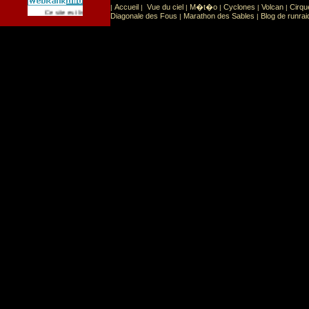
Accueil
Vue du ciel
M�t�o
Cyclones
Volcan
Cirqu
|
|
|
|
|
|
Sport
Sports extr�mes
Ce site est list� dans la cat�gorie
:
Diagonale des Fous
Marathon des Sables
Blog de runrai
|
|