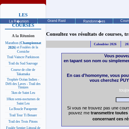
LES
PROCHAINES
Grand Raid
Cours
La R�union
Randonn�es
COURSES
Consultez vos résultats de courses, trai
A la Réunion
Marathon (
Championnat
Calendrier 2026
20
) et Foulées de la
2026
Corniche
Vous pouvez
Trail Vaincre Parkinson
en tapant son nom ou simplemen
Trail du Sud Sauvage
Course de côte de
Takamaka
En cas d'homonyme, vous pouv
Trophée Océan Indien -
vous cherchez PUY 
Défi des Laves - Trail des
Timizes
touj
5km de Saint Leu
10km semi-nocturnes de
Saint Leu
Si vous ne trouvez pas une cours
La Boucle Parapente
pouvez me
transmettre toutes
Trail Tour Ti Benare
concernant ces ré
Trail des Trois Pitons
Foulée Sentier Littoral de