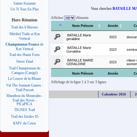
Sainte-Suzanne
Vous cherchez
BATAILLE M
Un Ti Tour En Plus
Afficher
éléments
Hors Réunion
Nom Prénom
Année
C
Trail des 6 Burons
Méribel Trails et Km
BATAILLE Marie
2023
dossa
Vertical
geraldine
Championnat France
de
BATAILLE Marie
Km Vertical
2023
semira
Geraldine
Trail des Hauts Forts
BATAILLE MARIE
cilaos
Sierre Zinal
2023
GERALDINE
women-
Trail Championnat du
Canigou (Canigó)
Nom Prénom
Année
C
La Course de la Rhune
Affichage de la ligne 1 à 3 sur 3 lignes
Val Tho Summit Games -
Trail Pursuit
Calendrier 2026
2
Marathon du Montcalm -
Trail des Novis -
PICaPICA
TIGNES Trail
Trail des Etoiles 05
KMV du Criou