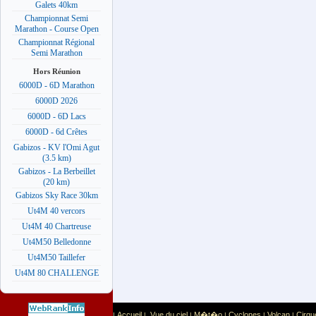
Galets 40km
Championnat Semi
Marathon - Course Open
Championnat Régional
Semi Marathon
Hors Réunion
6000D - 6D Marathon
6000D 2026
6000D - 6D Lacs
6000D - 6d Crêtes
Gabizos - KV l'Omi Agut
(3.5 km)
Gabizos - La Berbeillet
(20 km)
Gabizos Sky Race 30km
Ut4M 40 vercors
Ut4M 40 Chartreuse
Ut4M50 Belledonne
Ut4M50 Taillefer
Ut4M 80 CHALLENGE
Accueil
Vue du ciel
M�t�o
Cyclones
Volcan
Cirqu
|
|
|
|
|
|