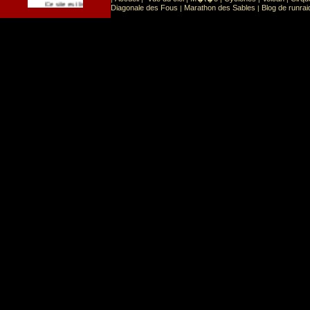
Sport
Sports extr�mes
Ce site est list� dans la cat�gorie
:
Diagonale des Fous
Marathon des Sables
Blog de runrai
|
|