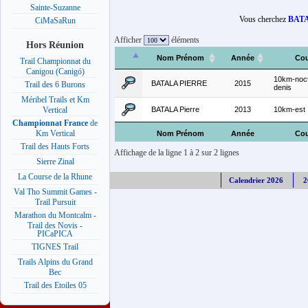
Sainte-Suzanne
Vous cherchez
BATA
CiMaSaRun
Afficher
éléments
Hors Réunion
Nom Prénom
Année
Cou
Trail Championnat du
Canigou (Canigó)
10km-noct
BATALA PIERRE
2015
Trail des 6 Burons
denis
Méribel Trails et Km
BATALA Pierre
2013
10km-est
Vertical
Championnat France
de
Km Vertical
Nom Prénom
Année
Cou
Trail des Hauts Forts
Affichage de la ligne 1 à 2 sur 2 lignes
Sierre Zinal
La Course de la Rhune
Calendrier 2026
2
Val Tho Summit Games -
Trail Pursuit
Marathon du Montcalm -
Trail des Novis -
PICaPICA
TIGNES Trail
Trails Alpins du Grand
Bec
Trail des Etoiles 05