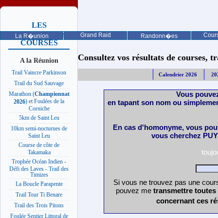
LES
PROCHAINES
Grand Raid
Cours
La R�union
Randonn�es
COURSES
Consultez vos résultats de courses, trai
A la Réunion
Trail Vaincre Parkinson
Calendrier 2026
20
Trail du Sud Sauvage
Vous pouvez
Marathon (
Championnat
) et Foulées de la
en tapant son nom ou simplemen
2026
Corniche
5km de Saint Leu
En cas d'homonyme, vous pouv
10km semi-nocturnes de
vous cherchez PUY 
Saint Leu
Course de côte de
touj
Takamaka
Trophée Océan Indien -
Défi des Laves - Trail des
Timizes
Si vous ne trouvez pas une cours
La Boucle Parapente
pouvez me
transmettre toutes
Trail Tour Ti Benare
concernant ces ré
Trail des Trois Pitons
Foulée Sentier Littoral de