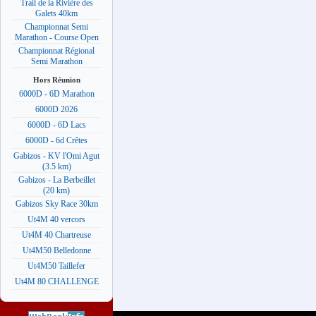
Trail de la Rivière des
Galets 40km
Championnat Semi
Marathon - Course Open
Championnat Régional
Semi Marathon
Hors Réunion
6000D - 6D Marathon
6000D 2026
6000D - 6D Lacs
6000D - 6d Crêtes
Gabizos - KV l'Omi Agut
(3.5 km)
Gabizos - La Berbeillet
(20 km)
Gabizos Sky Race 30km
Ut4M 40 vercors
Ut4M 40 Chartreuse
Ut4M50 Belledonne
Ut4M50 Taillefer
Ut4M 80 CHALLENGE