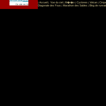
Accueil
Vue du ciel
M�t�o
Cyclones
Volcan
Cirqu
|
|
|
|
|
|
Sport
Sports extr�mes
Ce site est list� dans la cat�gorie
:
Diagonale des Fous
Marathon des Sables
Blog de runrai
|
|