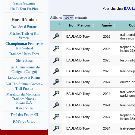
Sainte-Suzanne
Vous cherchez
BAUL
Un Ti Tour En Plus
Afficher
éléments
Hors Réunion
Nom Prénom
Année
Cou
Trail des 6 Burons
Méribel Trails et Km
trail-petre
BAULAND Tony
2026
Vertical
dossards
Championnat France
de
trophee-o
Km Vertical
BAULAND Tony
2025
indien-21
Trail des Hauts Forts
BAULAND Tony
2025
festi-trai
Sierre Zinal
Trail Championnat du
BAULAND Tony
2025
trail-des-
Canigou (Canigó)
La Course de la Rhune
BAULAND Tony
2024
course-ar
Val Tho Summit Games -
Trail Pursuit
trail-vainc
BAULAND Tony
2024
Marathon du Montcalm -
parkinson
Trail des Novis -
PICaPICA
BAULAND Tony
2024
trail-de-b
TIGNES Trail
Trail des Etoiles 05
trophee-o
BAULAND Tony
2024
indien-38
KMV du Criou
BAULAND Tony
2024
trail-eden