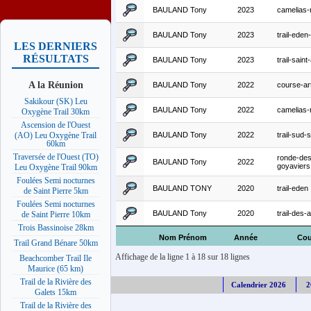
BAULAND Tony
2023
camelias-
BAULAND Tony
2023
trail-eden
LES DERNIERS
RÉSULTATS
BAULAND Tony
2023
trail-sain
A la Réunion
BAULAND Tony
2022
course-ar
Sakikour (SK) Leu
BAULAND Tony
2022
camelias-
Oxygène Trail 30km
Ascension de l'Ouest
BAULAND Tony
2022
trail-sud
(AO) Leu Oxygène Trail
60km
Traversée de l'Ouest (TO)
ronde-des
BAULAND Tony
2022
goyaviers
Leu Oxygène Trail 90km
Foulées Semi nocturnes
BAULAND TONY
2020
trail-eden
de Saint Pierre 5km
Foulées Semi nocturnes
BAULAND Tony
2020
trail-des-
de Saint Pierre 10km
Trois Bassinoise 28km
Nom Prénom
Année
Cou
Trail Grand Bénare 50km
Affichage de la ligne 1 à 18 sur 18 lignes
Beachcomber Trail Ile
Maurice (65 km)
Trail de la Rivière des
Calendrier 2026
2
Galets 15km
Trail de la Rivière des