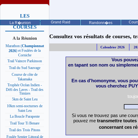
LES
PROCHAINES
Grand Raid
Cours
La R�union
Randonn�es
COURSES
Consultez vos résultats de courses, trai
A la Réunion
Marathon (
Championnat
Calendrier 2026
20
) et Foulées de la
2026
Corniche
Vous pouvez
Trail Vaincre Parkinson
en tapant son nom ou simplemen
Trail du Sud Sauvage
Course de côte de
Takamaka
En cas d'homonyme, vous pouv
Trophée Océan Indien -
vous cherchez PUY 
Défi des Laves - Trail des
Timizes
touj
5km de Saint Leu
10km semi-nocturnes de
Saint Leu
Si vous ne trouvez pas une cours
La Boucle Parapente
pouvez me
transmettre toutes
Trail Tour Ti Benare
concernant ces ré
Trail des Trois Pitons
Foulée Sentier Littoral de