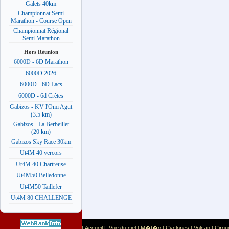
Galets 40km
Championnat Semi
Marathon - Course Open
Championnat Régional
Semi Marathon
Hors Réunion
6000D - 6D Marathon
6000D 2026
6000D - 6D Lacs
6000D - 6d Crêtes
Gabizos - KV l'Omi Agut
(3.5 km)
Gabizos - La Berbeillet
(20 km)
Gabizos Sky Race 30km
Ut4M 40 vercors
Ut4M 40 Chartreuse
Ut4M50 Belledonne
Ut4M50 Taillefer
Ut4M 80 CHALLENGE
Accueil
Vue du ciel
M�t�o
Cyclones
Volcan
Cirqu
|
|
|
|
|
|