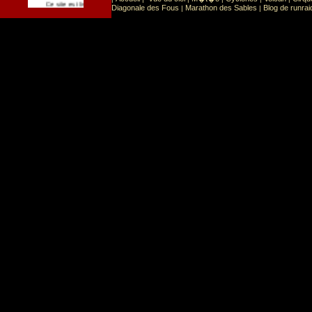
Sport
Sports extr�mes
Ce site est list� dans la cat�gorie
:
Diagonale des Fous
Marathon des Sables
Blog de runrai
|
|