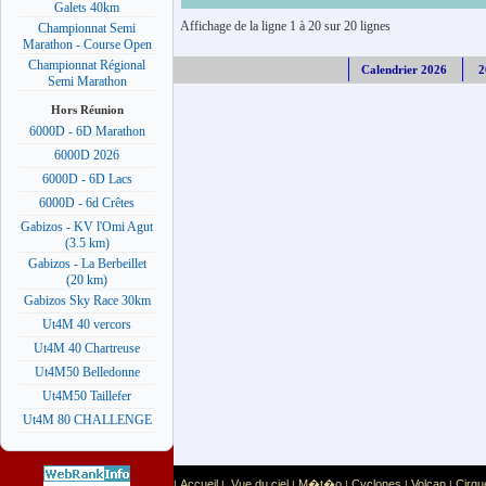
Galets 40km
Affichage de la ligne 1 à 20 sur 20 lignes
Championnat Semi
Marathon - Course Open
Championnat Régional
Calendrier 2026
2
Semi Marathon
Hors Réunion
6000D - 6D Marathon
6000D 2026
6000D - 6D Lacs
6000D - 6d Crêtes
Gabizos - KV l'Omi Agut
(3.5 km)
Gabizos - La Berbeillet
(20 km)
Gabizos Sky Race 30km
Ut4M 40 vercors
Ut4M 40 Chartreuse
Ut4M50 Belledonne
Ut4M50 Taillefer
Ut4M 80 CHALLENGE
Accueil
Vue du ciel
M�t�o
Cyclones
Volcan
Cirqu
|
|
|
|
|
|