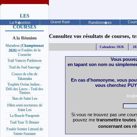
LES
PROCHAINES
Grand Raid
Cours
La R�union
Randonn�es
COURSES
Consultez vos résultats de courses, trai
A la Réunion
Marathon (
Championnat
Calendrier 2026
20
) et Foulées de la
2026
Corniche
Vous pouvez
Trail Vaincre Parkinson
en tapant son nom ou simplemen
Trail du Sud Sauvage
Course de côte de
Takamaka
En cas d'homonyme, vous pouv
Trophée Océan Indien -
vous cherchez PUY 
Défi des Laves - Trail des
Timizes
touj
5km de Saint Leu
10km semi-nocturnes de
Saint Leu
Si vous ne trouvez pas une cours
La Boucle Parapente
pouvez me
transmettre toutes
Trail Tour Ti Benare
concernant ces ré
Foulée Sentier Littoral de
Sainte-Suzanne