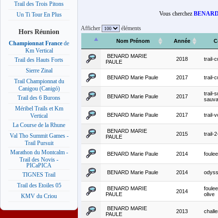
Trail des Trois Pitons
Vous cherchez
BENARD 
Un Ti Tour En Plus
Afficher
éléments
Hors Réunion
Nom Prénom
Année
C
Championnat France
de
Km Vertical
BENARD MARIE
2018
trail
Trail des Hauts Forts
PAULE
Sierre Zinal
BENARD Marie Paule
2017
trail
Trail Championnat du
Canigou (Canigó)
trail-
BENARD Marie Paule
2017
Trail des 6 Burons
sauv
Méribel Trails et Km
BENARD Marie Paule
2017
trail-
Vertical
La Course de la Rhune
BENARD MARIE
2015
trail-
Val Tho Summit Games -
PAULE
Trail Pursuit
Marathon du Montcalm -
BENARD Marie Paule
2014
foulee
Trail des Novis -
PICaPICA
BENARD Marie Paule
2014
odys
TIGNES Trail
Trail des Etoiles 05
BENARD MARIE
foule
2014
PAULE
olive
KMV du Criou
BENARD MARIE
2013
challe
PAULE