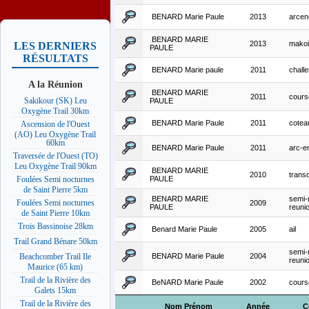
BENARD Marie Paule
2013
arcenc
BENARD MARIE
2013
mako
LES DERNIERS
PAULE
RÉSULTATS
BENARD Marie paule
2011
challe
A la Réunion
BENARD MARIE
2011
course
Sakikour (SK) Leu
PAULE
Oxygène Trail 30km
BENARD Marie Paule
2011
cotea
Ascension de l'Ouest
(AO) Leu Oxygène Trail
60km
BENARD Marie Paule
2011
arc-en
Traversée de l'Ouest (TO)
Leu Oxygène Trail 90km
BENARD MARIE
2010
transd
PAULE
Foulées Semi nocturnes
de Saint Pierre 5km
BENARD MARIE
semi-
Foulées Semi nocturnes
2009
PAULE
reuni
de Saint Pierre 10km
Trois Bassinoise 28km
Benard Marie Paule
2005
ail
Trail Grand Bénare 50km
semi-
BENARD Marie Paule
2004
Beachcomber Trail Ile
reuni
Maurice (65 km)
Trail de la Rivière des
BeNARD Marie Paule
2002
course
Galets 15km
Trail de la Rivière des
Nom Prénom
Année
C