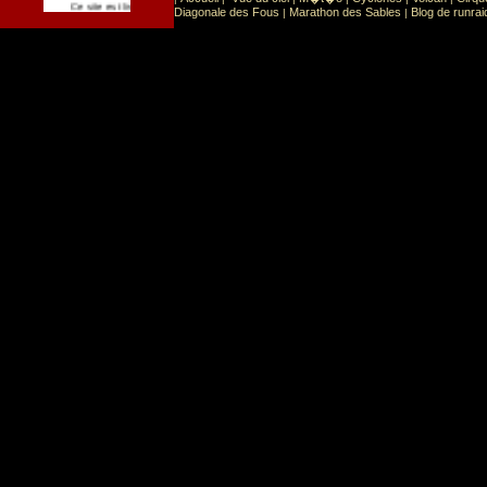
Sport
Sports extr�mes
Ce site est list� dans la cat�gorie
:
Diagonale des Fous
Marathon des Sables
Blog de runrai
|
|