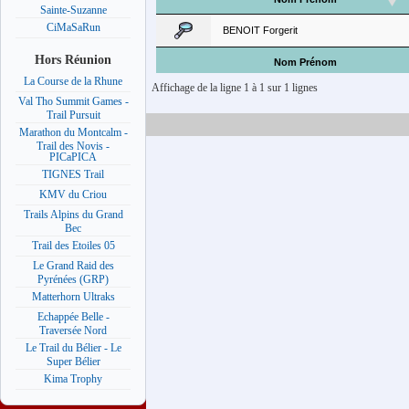
Sainte-Suzanne
CiMaSaRun
BENOIT Forgerit
Hors Réunion
Nom Prénom
La Course de la Rhune
Affichage de la ligne 1 à 1 sur 1 lignes
Val Tho Summit Games -
Trail Pursuit
Marathon du Montcalm -
Trail des Novis -
PICaPICA
TIGNES Trail
KMV du Criou
Trails Alpins du Grand
Bec
Trail des Etoiles 05
Le Grand Raid des
Pyrénées (GRP)
Matterhorn Ultraks
Echappée Belle -
Traversée Nord
Le Trail du Bélier - Le
Super Bélier
Kima Trophy