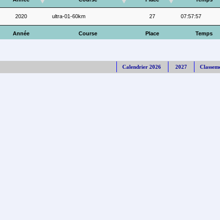
2020
ultra-01-60km
27
07:57:57
Année
Course
Place
Temps
Calendrier 2026
2027
Classem