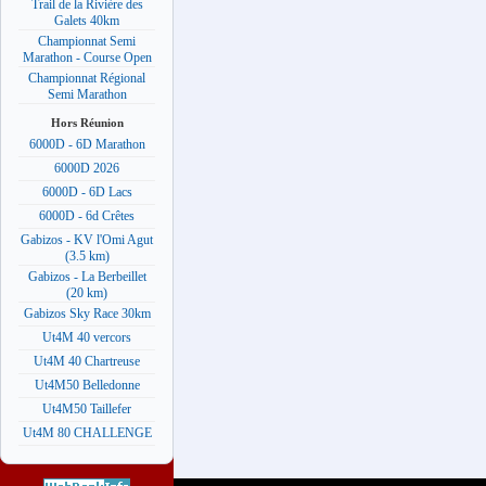
Trail de la Rivière des
Galets 40km
Championnat Semi
Marathon - Course Open
Championnat Régional
Semi Marathon
Hors Réunion
6000D - 6D Marathon
6000D 2026
6000D - 6D Lacs
6000D - 6d Crêtes
Gabizos - KV l'Omi Agut
(3.5 km)
Gabizos - La Berbeillet
(20 km)
Gabizos Sky Race 30km
Ut4M 40 vercors
Ut4M 40 Chartreuse
Ut4M50 Belledonne
Ut4M50 Taillefer
Ut4M 80 CHALLENGE