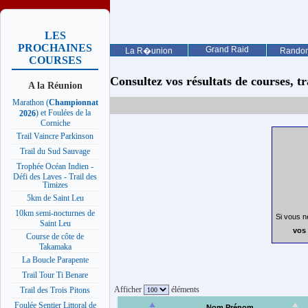
LES
PROCHAINES
Grand Raid
La R�union
Rando
COURSES
Consultez vos résultats de courses, trai
A la Réunion
Marathon (
Championnat
) et Foulées de la
2026
Corniche
Trail Vaincre Parkinson
Trail du Sud Sauvage
Trophée Océan Indien -
Défi des Laves - Trail des
Timizes
5km de Saint Leu
10km semi-nocturnes de
Si vous n
Saint Leu
vos 
Course de côte de
Takamaka
La Boucle Parapente
Trail Tour Ti Benare
Afficher
éléments
Trail des Trois Pitons
Foulée Sentier Littoral de
Nom Prénom