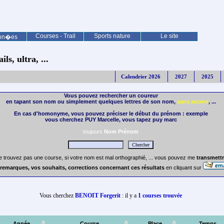
Courses - Trail
Sports nature
Le site
nn�es
ls, ultra, ...
Calendrier 2026
2027
2025
Vous pouvez rechercher un coureur
en tapant son nom ou simplement quelques lettres de son nom,
sans accent
, ...
En cas d'homonyme, vous pouvez préciser le début du prénom : exemple
vous cherchez PUY Marcelle, vous tapez puy marc
toujours
Nom Prénom
e trouvez pas une course, si votre nom est mal orthographié, ... vous pouvez me
transmettr
remarques, vos souhaits, corrections concernant ces résultats
en cliquant sur
Vous cherchez
BENOIT Forgerit
: il y a
1 courses trouvée
Année
Course
Place
Temps