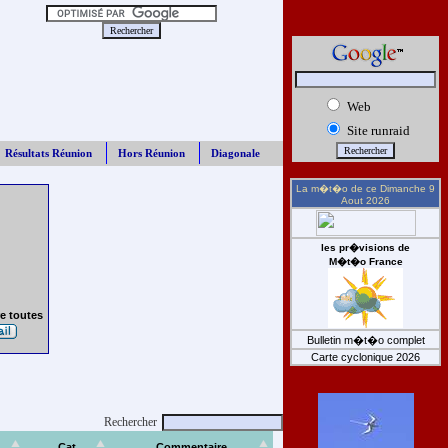
Web
Site runraid
Résultats Réunion
Hors Réunion
Diagonale
La m�t�o de ce
Dimanche 9
Aout 2026
les pr�visions de
M�t�o France
e toutes
Bulletin m�t�o complet
Carte cyclonique 2026
Rechercher
Cat
Commentaire