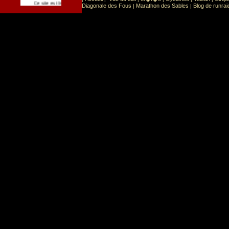
Sport
Sports extr�mes
Ce site est list� dans la cat�gorie
:
Diagonale des Fous
Marathon des Sables
Blog de runrai
|
|