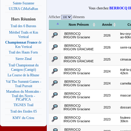
Sainte-Suzanne
Vous cherchez
BERROCQ IR
ULTRA CiMaSaRun
Afficher
éléments
Hors Réunion
Nom Prénom
Année
C
Trail des 6 Burons
Méribel Trails et Km
BERROCQ
leu-oxy
2026
Vertical
IRIGOIN Graciane
ao-60k
Championnat France
de
BERROCQ
Km Vertical
2026
semi-ra
IRIGOIN GRACIANE
Trail des Hauts Forts
BERROCQ
Sierre Zinal
2025
cimasa
IRIGOIN GRACIANE
Trail Championnat du
Canigou (Canigó)
BERROCQ
trail-la
2024
IRIGOIN Graciane
42km
La Course de la Rhune
Val Tho Summit Games -
BERROCQ
2024
camelia
IRIGOIN Graciane
Trail Pursuit
Marathon du Montcalm -
BERROCQ
2023
mascar
Trail des Novis -
IRIGOIN Graciane
PICaPICA
TIGNES Trail
BERROCQ
2023
dossar
IRIGOIN Graciane
Trail des Etoiles 05
BERROCQ
foulee
KMV du Criou
2023
IRIGOIN Graciane
30km
BERROCQ