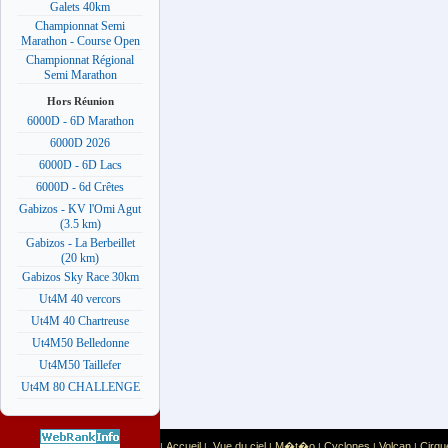
Galets 40km
Championnat Semi
Marathon - Course Open
Championnat Régional
Semi Marathon
Hors Réunion
6000D - 6D Marathon
6000D 2026
6000D - 6D Lacs
6000D - 6d Crêtes
Gabizos - KV l'Omi Agut
(3.5 km)
Gabizos - La Berbeillet
(20 km)
Gabizos Sky Race 30km
Ut4M 40 vercors
Ut4M 40 Chartreuse
Ut4M50 Belledonne
Ut4M50 Taillefer
Ut4M 80 CHALLENGE
Accueil
Vue du ciel
M�t�o
Cyclones
Volcan
Cirqu
|
|
|
|
|
|