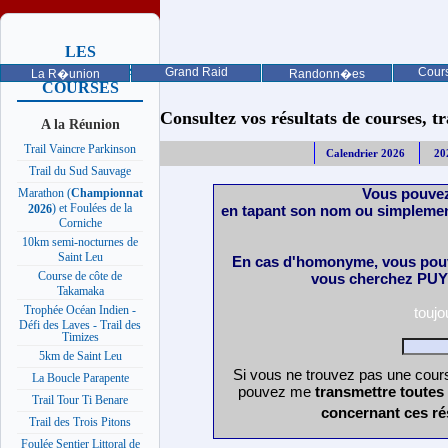
LES
PROCHAINES
Grand Raid
Cours
La R�union
Randonn�es
COURSES
Consultez vos résultats de courses, trai
A la Réunion
Trail Vaincre Parkinson
Calendrier 2026
20
Trail du Sud Sauvage
Vous pouvez
Marathon (
Championnat
) et Foulées de la
en tapant son nom ou simplemen
2026
Corniche
10km semi-nocturnes de
Saint Leu
En cas d'homonyme, vous pouv
Course de côte de
vous cherchez PUY 
Takamaka
Trophée Océan Indien -
touj
Défi des Laves - Trail des
Timizes
5km de Saint Leu
Si vous ne trouvez pas une cours
La Boucle Parapente
pouvez me
transmettre toutes
Trail Tour Ti Benare
concernant ces ré
Trail des Trois Pitons
Foulée Sentier Littoral de