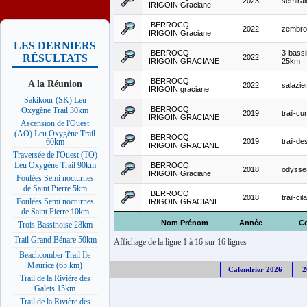
2023
semirai
IRIGOIN Graciane
BERROCQ
2022
zembroc
IRIGOIN Graciane
LES DERNIERS
BERROCQ
3-bassi
RÉSULTATS
2022
IRIGOIN GRACIANE
25km
BERROCQ
A la Réunion
2022
salazie
IRIGOIN graciane
Sakikour (SK) Leu
BERROCQ
Oxygène Trail 30km
2019
trail-c
IRIGOIN GRACIANE
Ascension de l'Ouest
(AO) Leu Oxygène Trail
BERROCQ
2019
trail-de
60km
IRIGOIN GRACIANE
Traversée de l'Ouest (TO)
Leu Oxygène Trail 90km
BERROCQ
2018
odysse
IRIGOIN Graciane
Foulées Semi nocturnes
de Saint Pierre 5km
BERROCQ
2018
trail-c
Foulées Semi nocturnes
IRIGOIN GRACIANE
de Saint Pierre 10km
Nom Prénom
Année
C
Trois Bassinoise 28km
Trail Grand Bénare 50km
Affichage de la ligne 1 à 16 sur 16 lignes
Beachcomber Trail Ile
Maurice (65 km)
Calendrier 2026
2
Trail de la Rivière des
Galets 15km
Trail de la Rivière des