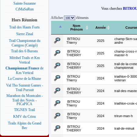
Sainte-Suzanne
Vous cherchez
BITRO
CiMaSaRun
Afficher
éléments
Hors Réunion
Nom
Trail des Hauts Forts
Année
Course
Prénom
Sierre Zinal
BITROU
champ-5km-sai
Trail Championnat du
2025
Thierry
andre
Canigou (Canigó)
Trail des 6 Burons
BITROU
champ-cross-r
2025
THIERRY
master-h
Méribel Trails et Km
Vertical
BITROU
trail-de-la-crete
2025
THIERRY
championnat
Championnat France
de
Km Vertical
BITROU
triathlon-0-300
2024
La Course de la Rhune
Thierry
veteran
Val Tho Summit Games -
BITROU
Trail Pursuit
2024
trail-des-maste
THIERRY
Marathon du Montcalm -
Trail des Novis -
BITROU
2024
triathlon-croix
PICaPICA
Thierry
TIGNES Trail
BITROU
2024
trirun-man-h
KMV du Criou
Thierry
Trails Alpins du Grand
BITROU
Bec
2024
trail-de-minuit
THIERRY