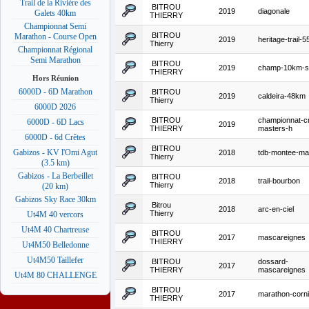
Trail de la Rivière des
BITROU
2019
diagonale
Galets 40km
THIERRY
Championnat Semi
BITROU
Marathon - Course Open
2019
heritage-trail-
Thierry
Championnat Régional
Semi Marathon
BITROU
2019
champ-10km-st
THIERRY
Hors Réunion
6000D - 6D Marathon
BITROU
2019
caldeira-48km
Thierry
6000D 2026
BITROU
championnat-c
6000D - 6D Lacs
2019
THIERRY
masters-h
6000D - 6d Crêtes
BITROU
Gabizos - KV l'Omi Agut
2018
tdb-montee-ma
Thierry
(3.5 km)
Gabizos - La Berbeillet
BITROU
2018
trail-bourbon
Thierry
(20 km)
Gabizos Sky Race 30km
Bitrou
2018
arc-en-ciel
Thierry
Ut4M 40 vercors
Ut4M 40 Chartreuse
BITROU
2017
mascareignes
THIERRY
Ut4M50 Belledonne
Ut4M50 Taillefer
BITROU
dossard-
2017
THIERRY
mascareignes
Ut4M 80 CHALLENGE
BITROU
2017
marathon-corn
THIERRY