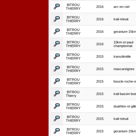
BITROU
2016
arc-en-ciel
THIERRY
BITROU
2016
trail-minuit
THIERRY
BITROU
2016
geranium-15k
THIERRY
BITROU
10km-st-paul-
2016
THIERRY
championnat
BITROU
2015
transdimitile
THIERRY
BITROU
2015
mascareignes
THIERRY
BITROU
2015
boucle-roche-e
THIERRY
BITROU
2015
trail-bassin-bo
Thierry
BITROU
2015
duathlon-st-gill
THIERRY
BITROU
2015
trail-minuit
THIERRY
BITROU
2015
geranium-15k
THIERRY