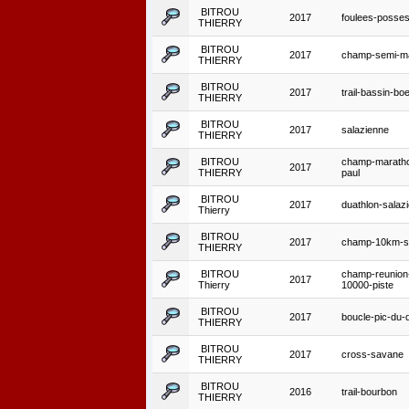
BITROU
2017
foulees-posses
THIERRY
BITROU
2017
champ-semi-m
THIERRY
BITROU
2017
trail-bassin-bo
THIERRY
BITROU
2017
salazienne
THIERRY
BITROU
champ-maratho
2017
THIERRY
paul
BITROU
2017
duathlon-salaz
Thierry
BITROU
2017
champ-10km-st
THIERRY
BITROU
champ-reunion
2017
Thierry
10000-piste
BITROU
2017
boucle-pic-du-d
THIERRY
BITROU
2017
cross-savane
THIERRY
BITROU
2016
trail-bourbon
THIERRY