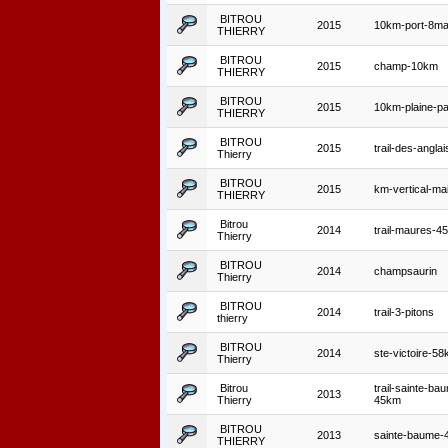
BITROU
2015
10km-port-8ma
THIERRY
BITROU
2015
champ-10km
THIERRY
BITROU
2015
10km-plaine-pa
THIERRY
BITROU
2015
trail-des-anglai
Thierry
BITROU
2015
km-vertical-ma
THIERRY
Bitrou
2014
trail-maures-4
Thierry
BITROU
2014
champsaurin
Thierry
BITROU
2014
trail-3-pitons
thierry
BITROU
2014
ste-victoire-5
Thierry
Bitrou
trail-sainte-ba
2013
Thierry
45km
BITROU
2013
sainte-baume
THIERRY