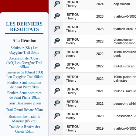
BITROU
2024
cap-volcan
Thierry
BITROU
2023
triathlon-0-300
Thierry
LES DERNIERS
BITROU
RÉSULTATS
2023
triathlon-croix
Thierry
BITROU
championnat-
A la Réunion
2022
thierry
montagne-long
Sakikour (SK) Leu
BITROU
10km-nocturne
Oxygène Trail 30km
2022
thierry
denis
Ascension de l'Ouest
(AO) Leu Oxygène Trail
BITROU
2022
trail-du-volcan
60km
thierry
Traversée de l'Ouest (TO)
Leu Oxygène Trail 90km
BITROU
10km-plaine-d
2022
Thierry
palmistes
Foulées Semi nocturnes
de Saint Pierre 5km
BITROU
2021
foulees-saint-l
Foulées Semi nocturnes
Thierry
de Saint Pierre 10km
BITROU
Trois Bassinoise 28km
2021
peugeot-trail-b
Thierry
Trail Grand Bénare 50km
BITROU
2020
3-bassinoise-
Beachcomber Trail Ile
thierry
Maurice (65 km)
BITROU
Trail de la Rivière des
2019
triathlon-0-300
Thierry
Galets 15km