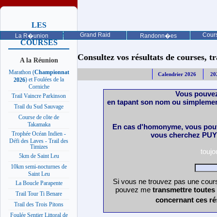
LES
PROCHAINES
Grand Raid
Cours
La R�union
Randonn�es
COURSES
Consultez vos résultats de courses, trai
A la Réunion
Marathon (
Championnat
Calendrier 2026
20
) et Foulées de la
2026
Corniche
Vous pouvez
Trail Vaincre Parkinson
en tapant son nom ou simplemen
Trail du Sud Sauvage
Course de côte de
Takamaka
En cas d'homonyme, vous pouv
Trophée Océan Indien -
vous cherchez PUY 
Défi des Laves - Trail des
Timizes
touj
5km de Saint Leu
10km semi-nocturnes de
Saint Leu
Si vous ne trouvez pas une cours
La Boucle Parapente
pouvez me
transmettre toutes
Trail Tour Ti Benare
concernant ces ré
Trail des Trois Pitons
Foulée Sentier Littoral de