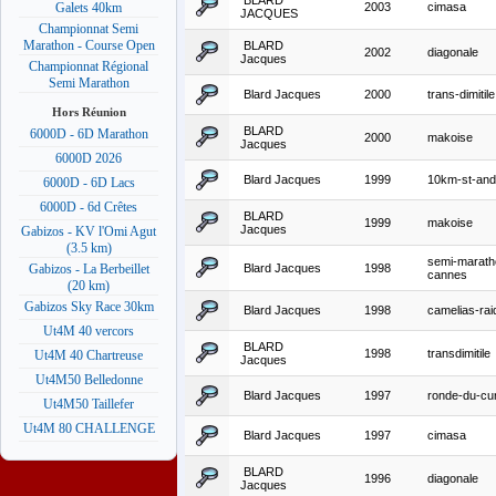
BLARD
2003
cimasa
Galets 40km
JACQUES
Championnat Semi
Marathon - Course Open
BLARD
2002
diagonale
Jacques
Championnat Régional
Semi Marathon
Blard Jacques
2000
trans-dimitile
Hors Réunion
BLARD
6000D - 6D Marathon
2000
makoise
Jacques
6000D 2026
Blard Jacques
1999
10km-st-and
6000D - 6D Lacs
6000D - 6d Crêtes
BLARD
1999
makoise
Jacques
Gabizos - KV l'Omi Agut
(3.5 km)
semi-marath
Blard Jacques
1998
Gabizos - La Berbeillet
cannes
(20 km)
Gabizos Sky Race 30km
Blard Jacques
1998
camelias-rai
Ut4M 40 vercors
BLARD
1998
transdimitile
Ut4M 40 Chartreuse
Jacques
Ut4M50 Belledonne
Blard Jacques
1997
ronde-du-c
Ut4M50 Taillefer
Ut4M 80 CHALLENGE
Blard Jacques
1997
cimasa
BLARD
1996
diagonale
Jacques