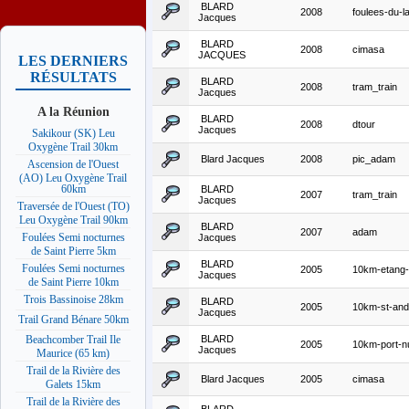
BLARD
2008
foulees-du-l
Jacques
BLARD
2008
cimasa
JACQUES
LES DERNIERS
RÉSULTATS
BLARD
2008
tram_train
Jacques
A la Réunion
BLARD
2008
dtour
Jacques
Sakikour (SK) Leu
Oxygène Trail 30km
Blard Jacques
2008
pic_adam
Ascension de l'Ouest
(AO) Leu Oxygène Trail
60km
BLARD
2007
tram_train
Jacques
Traversée de l'Ouest (TO)
Leu Oxygène Trail 90km
BLARD
2007
adam
Foulées Semi nocturnes
Jacques
de Saint Pierre 5km
BLARD
Foulées Semi nocturnes
2005
10km-etang-
Jacques
de Saint Pierre 10km
Trois Bassinoise 28km
BLARD
2005
10km-st-and
Jacques
Trail Grand Bénare 50km
BLARD
Beachcomber Trail Ile
2005
10km-port-nu
Jacques
Maurice (65 km)
Trail de la Rivière des
Blard Jacques
2005
cimasa
Galets 15km
Trail de la Rivière des