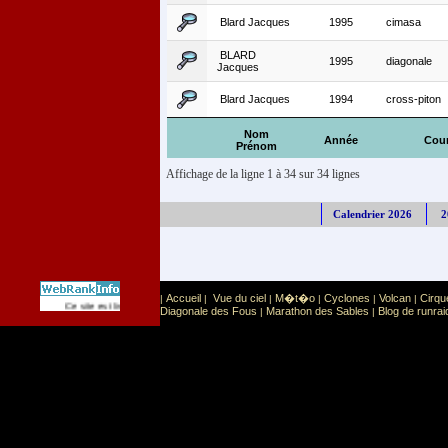
Blard Jacques
1995
cimasa
BLARD
1995
diagonale
Jacques
Blard Jacques
1994
cross-piton
Nom
Année
Cou
Prénom
Affichage de la ligne 1 à 34 sur 34 lignes
Calendrier 2026
2
Accueil
Vue du ciel
M�t�o
Cyclones
Volcan
Cirqu
|
|
|
|
|
|
Sport
Sports extr�mes
Ce site est list� dans la cat�gorie
:
Diagonale des Fous
Marathon des Sables
Blog de runrai
|
|