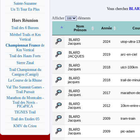
Sainte-Suzanne
Vous cherchez
BLARD
Un Ti Tour En Plus
Afficher
éléments
Hors Réunion
Nom
Trail des 6 Burons
Année
Cou
Prénom
Méribel Trails et Km
Vertical
BLARD
2024
utop-ultra-
Jacques
Championnat France
de
Km Vertical
BLARD
2019
arc-en-ciel
Trail des Hauts Forts
JACQUES
Sierre Zinal
BLARD
2018
utct-100km
Jacques
Trail Championnat du
Canigou (Canigó)
BLARD
2018
trail-de-minui
La Course de la Rhune
jacques
Val Tho Summit Games -
BLARD
Trail Pursuit
2017
marathon-de
Jacques
Marathon du Montcalm -
Trail des Novis -
BLARD
2012
10km-entre-
PICaPICA
Jacques
TIGNES Trail
BLARD
2009
tram-train
Trail des Etoiles 05
Jacques
KMV du Criou
BLARD
2009
pic-adam
Jacques