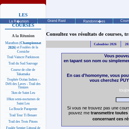
LES
PROCHAINES
Grand Raid
Cours
La R�union
Randonn�es
COURSES
Consultez vos résultats de courses, trai
A la Réunion
Marathon (
Championnat
Calendrier 2026
20
) et Foulées de la
2026
Corniche
Vous pouvez
Trail Vaincre Parkinson
en tapant son nom ou simplemen
Trail du Sud Sauvage
Course de côte de
Takamaka
En cas d'homonyme, vous pouv
Trophée Océan Indien -
vous cherchez PUY 
Défi des Laves - Trail des
Timizes
touj
5km de Saint Leu
10km semi-nocturnes de
Saint Leu
Si vous ne trouvez pas une cours
La Boucle Parapente
pouvez me
transmettre toutes
Trail Tour Ti Benare
concernant ces ré
Trail des Trois Pitons
Foulée Sentier Littoral de