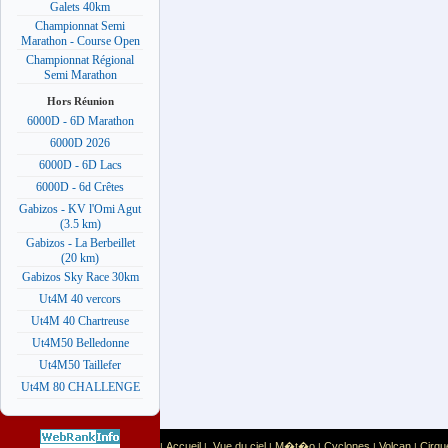
Galets 40km
Championnat Semi
Marathon - Course Open
Championnat Régional
Semi Marathon
Hors Réunion
6000D - 6D Marathon
6000D 2026
6000D - 6D Lacs
6000D - 6d Crêtes
Gabizos - KV l'Omi Agut
(3.5 km)
Gabizos - La Berbeillet
(20 km)
Gabizos Sky Race 30km
Ut4M 40 vercors
Ut4M 40 Chartreuse
Ut4M50 Belledonne
Ut4M50 Taillefer
Ut4M 80 CHALLENGE
Accueil
Vue du ciel
M�t�o
Cyclones
Volcan
Cirqu
|
|
|
|
|
|