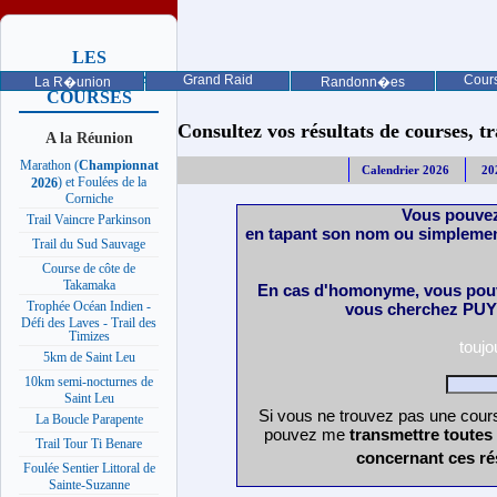
LES
PROCHAINES
Grand Raid
Cours
La R�union
Randonn�es
COURSES
Consultez vos résultats de courses, trai
A la Réunion
Marathon (
Championnat
Calendrier 2026
20
) et Foulées de la
2026
Corniche
Vous pouvez
Trail Vaincre Parkinson
en tapant son nom ou simplemen
Trail du Sud Sauvage
Course de côte de
Takamaka
En cas d'homonyme, vous pouv
Trophée Océan Indien -
vous cherchez PUY 
Défi des Laves - Trail des
Timizes
touj
5km de Saint Leu
10km semi-nocturnes de
Saint Leu
Si vous ne trouvez pas une cours
La Boucle Parapente
pouvez me
transmettre toutes
Trail Tour Ti Benare
concernant ces ré
Foulée Sentier Littoral de
Sainte-Suzanne