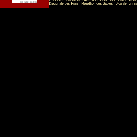
Sport
Sports extr�mes
Ce site est list� dans la cat�gorie
:
Diagonale des Fous
Marathon des Sables
Blog de runrai
|
|