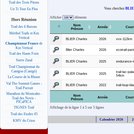
Trail des Trois Pitons
Vous cherchez
BLIE
Un Ti Tour En Plus
Afficher
éléments
Hors Réunion
Nom
Trail des 6 Burons
Année
Cour
Prénom
Méribel Trails et Km
Vertical
BLIER Charles
2026
vvx-112km
Championnat France
de
Km Vertical
Blier Charles
2026
ecotrail-par
Trail des Hauts Forts
Sierre Zinal
BLIER Charles
2025
endurance-tr
Trail Championnat du
Canigou (Canigó)
trail-lac-pal
BLIER Charles
2025
54km
La Course de la Rhune
Val Tho Summit Games -
BLIER Charles
2022
trail-loup-b
Trail Pursuit
Marathon du Montcalm -
Nom
Année
Cour
Trail des Novis -
Prénom
PICaPICA
Affichage de la ligne 1 à 5 sur 5 lignes
TIGNES Trail
Trail des Etoiles 05
Calendrier 2026
2
KMV du Criou