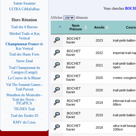
Sainte-Suzanne
Vous cherchez
BOCHE
ULTRA CiMaSaRun
Afficher
éléments
Hors Réunion
Nom
Trail des 6 Burons
Année
Cours
Prénom
Méribel Trails et Km
Vertical
BOCHET
2023
trail-petit-ball
Xavier
Championnat France
de
Km Vertical
BOCHET
2022
imperial-trail-n
Trail des Hauts Forts
Xavier
Sierre Zinal
BOCHET
trail-petit-ballo
2021
Xavier
open
Trail Championnat du
Canigou (Canigó)
BOCHET
2020
cretes-vosgien
La Course de la Rhune
Xavier
Val Tho Summit Games -
BOCHET
Trail Pursuit
2020
trail-petit-ball
Xavier
Marathon du Montcalm -
Trail des Novis -
BOCHET
infernal-trail-v
2019
PICaPICA
Xavier
68km
TIGNES Trail
BOCHET
2019
trail-petit-ball
Trail des Etoiles 05
Xavier
KMV du Criou
BOCHET
ultra-trail-beauj
2018
Xavier
105km