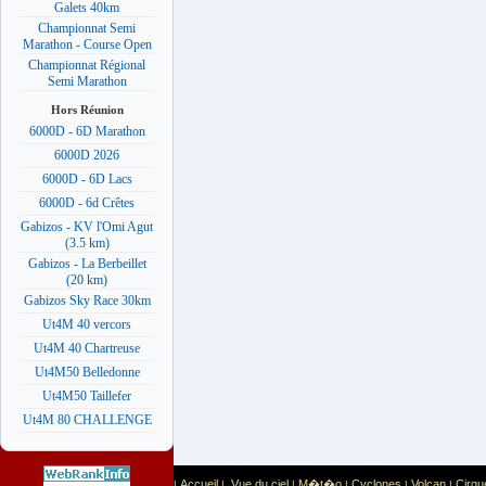
Galets 40km
Championnat Semi
Marathon - Course Open
Championnat Régional
Semi Marathon
Hors Réunion
6000D - 6D Marathon
6000D 2026
6000D - 6D Lacs
6000D - 6d Crêtes
Gabizos - KV l'Omi Agut
(3.5 km)
Gabizos - La Berbeillet
(20 km)
Gabizos Sky Race 30km
Ut4M 40 vercors
Ut4M 40 Chartreuse
Ut4M50 Belledonne
Ut4M50 Taillefer
Ut4M 80 CHALLENGE
Accueil
Vue du ciel
M�t�o
Cyclones
Volcan
Cirqu
|
|
|
|
|
|