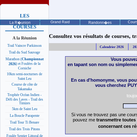
LES
PROCHAINES
Grand Raid
Cours
La R�union
Randonn�es
COURSES
Consultez vos résultats de courses, trai
A la Réunion
Trail Vaincre Parkinson
Calendrier 2026
20
Trail du Sud Sauvage
Vous pouvez
Marathon (
Championnat
) et Foulées de la
en tapant son nom ou simplemen
2026
Corniche
10km semi-nocturnes de
Saint Leu
En cas d'homonyme, vous pouv
Course de côte de
vous cherchez PUY 
Takamaka
Trophée Océan Indien -
touj
Défi des Laves - Trail des
Timizes
5km de Saint Leu
Si vous ne trouvez pas une cours
La Boucle Parapente
pouvez me
transmettre toutes
Trail Tour Ti Benare
concernant ces ré
Trail des Trois Pitons
Foulée Sentier Littoral de