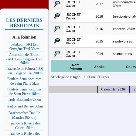
BOCHET
ultra-beaujolais
2017
Xavier
39km
BOCHET
2016
beaujolais-chal
Xavier
LES DERNIERS
RÉSULTATS
BOCHET
2016
cabornis-23km
Xavier
A la Réunion
BOCHET
2015
saintexpress
Xavier
Sakikour (SK) Leu
Oxygène Trail 30km
BOCHET
2014
saintexpress
Ascension de l'Ouest
Xavier
(AO) Leu Oxygène Trail
60km
Nom
Année
Cours
Traversée de l'Ouest (TO)
Prénom
Leu Oxygène Trail 90km
Affichage de la ligne 1 à 13 sur 13 lignes
Foulées Semi nocturnes
de Saint Pierre 5km
Foulées Semi nocturnes
Calendrier 2026
2
de Saint Pierre 10km
Trois Bassinoise 28km
Trail Grand Bénare 50km
Beachcomber Trail Ile
Maurice (65 km)
Trail de la Rivière des
Galets 15km
Trail de la Rivière des