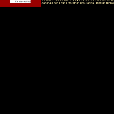
Sport
Sports extr�mes
Ce site est list� dans la cat�gorie
:
Diagonale des Fous
Marathon des Sables
Blog de runrai
|
|