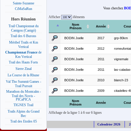
Sainte-Suzanne
Vous cherchez
BODI
CiMaSaRun
Afficher
éléments
Hors Réunion
Nom
Trail Championnat du
Année
Cou
Prénom
Canigou (Canigó)
Trail des 6 Burons
BODIN Joelle
2017
grp-80km
Méribel Trails et Km
Vertical
BODIN Joelle
2012
romeufonta
Championnat France
de
Km Vertical
BODIN Joelle
2011
vignemale
Trail des Hauts Forts
Sierre Zinal
BODIN Joelle
2011
las-caladas
La Course de la Rhune
BODIN Joelle
2010
blanch-23
Val Tho Summit Games -
Trail Pursuit
BODIN Joelle
2009
citadelles-4
Marathon du Montcalm -
Trail des Novis -
PICaPICA
Nom
Année
Cou
Prénom
TIGNES Trail
Trails Alpins du Grand
Affichage de la ligne 1 à 6 sur 6 lignes
Bec
Trail des Etoiles 05
Calendrier 2026
2