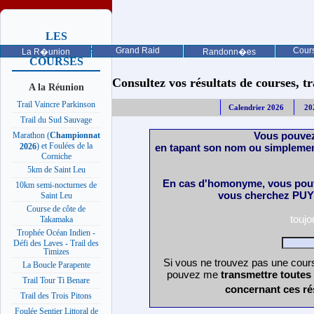
LES
PROCHAINES
Grand Raid
Cours
La R�union
Randonn�es
COURSES
Consultez vos résultats de courses, trai
A la Réunion
Trail Vaincre Parkinson
Calendrier 2026
20
Trail du Sud Sauvage
Vous pouvez
Marathon (
Championnat
) et Foulées de la
en tapant son nom ou simplemen
2026
Corniche
5km de Saint Leu
En cas d'homonyme, vous pouv
10km semi-nocturnes de
vous cherchez PUY 
Saint Leu
Course de côte de
touj
Takamaka
Trophée Océan Indien -
Défi des Laves - Trail des
Timizes
Si vous ne trouvez pas une cours
La Boucle Parapente
pouvez me
transmettre toutes
Trail Tour Ti Benare
concernant ces ré
Trail des Trois Pitons
Foulée Sentier Littoral de