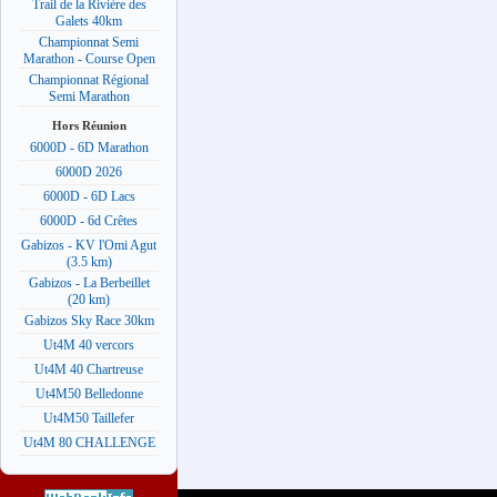
Trail de la Rivière des
Galets 40km
Championnat Semi
Marathon - Course Open
Championnat Régional
Semi Marathon
Hors Réunion
6000D - 6D Marathon
6000D 2026
6000D - 6D Lacs
6000D - 6d Crêtes
Gabizos - KV l'Omi Agut
(3.5 km)
Gabizos - La Berbeillet
(20 km)
Gabizos Sky Race 30km
Ut4M 40 vercors
Ut4M 40 Chartreuse
Ut4M50 Belledonne
Ut4M50 Taillefer
Ut4M 80 CHALLENGE