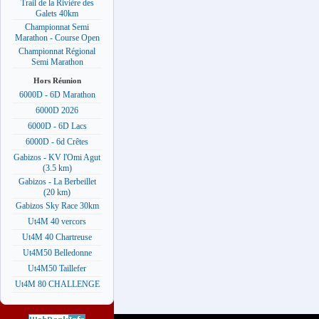
Trail de la Rivière des
Galets 40km
Championnat Semi
Marathon - Course Open
Championnat Régional
Semi Marathon
Hors Réunion
6000D - 6D Marathon
6000D 2026
6000D - 6D Lacs
6000D - 6d Crêtes
Gabizos - KV l'Omi Agut
(3.5 km)
Gabizos - La Berbeillet
(20 km)
Gabizos Sky Race 30km
Ut4M 40 vercors
Ut4M 40 Chartreuse
Ut4M50 Belledonne
Ut4M50 Taillefer
Ut4M 80 CHALLENGE