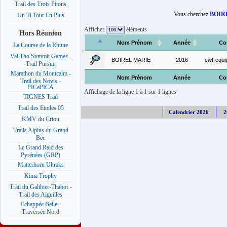
Trail des Trois Pitons
Vous cherchez
BOIR
Un Ti Tour En Plus
Afficher
éléments
Hors Réunion
Nom Prénom
Année
Co
La Course de la Rhune
Val Tho Summit Games -
BOIREL MARIE
2016
cwt-equip
Trail Pursuit
Marathon du Montcalm -
Nom Prénom
Année
Co
Trail des Novis -
PICaPICA
Affichage de la ligne 1 à 1 sur 1 lignes
TIGNES Trail
Trail des Etoiles 05
Calendrier 2026
2
KMV du Criou
Trails Alpins du Grand
Bec
Le Grand Raid des
Pyrénées (GRP)
Matterhorn Ultraks
Kima Trophy
Trail du Galibier-Thabor -
Trail des Aiguilles
Echappée Belle -
Traversée Nord