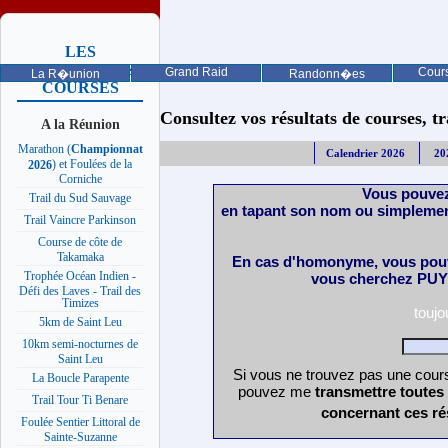
LES
PROCHAINES
Grand Raid
Cours
La R�union
Randonn�es
COURSES
Consultez vos résultats de courses, trai
A la Réunion
Marathon (
Championnat
Calendrier 2026
20
) et Foulées de la
2026
Corniche
Vous pouvez
Trail du Sud Sauvage
en tapant son nom ou simplemen
Trail Vaincre Parkinson
Course de côte de
Takamaka
En cas d'homonyme, vous pouv
Trophée Océan Indien -
vous cherchez PUY 
Défi des Laves - Trail des
Timizes
touj
5km de Saint Leu
10km semi-nocturnes de
Saint Leu
Si vous ne trouvez pas une cours
La Boucle Parapente
pouvez me
transmettre toutes
Trail Tour Ti Benare
concernant ces ré
Foulée Sentier Littoral de
Sainte-Suzanne