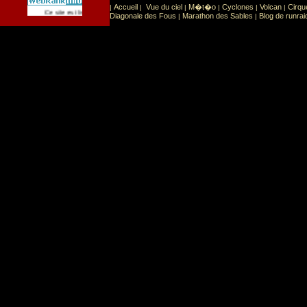
Accueil
Vue du ciel
M�t�o
Cyclones
Volcan
Cirqu
|
|
|
|
|
|
Sport
Sports extr�mes
Ce site est list� dans la cat�gorie
:
Diagonale des Fous
Marathon des Sables
Blog de runrai
|
|