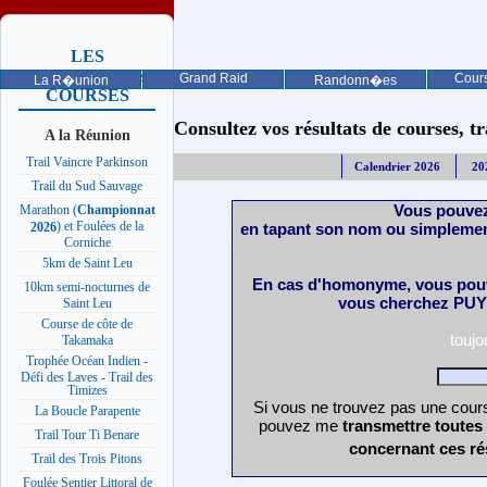
LES
PROCHAINES
Grand Raid
Cours
La R�union
Randonn�es
COURSES
Consultez vos résultats de courses, trai
A la Réunion
Trail Vaincre Parkinson
Calendrier 2026
20
Trail du Sud Sauvage
Vous pouvez
Marathon (
Championnat
) et Foulées de la
en tapant son nom ou simplemen
2026
Corniche
5km de Saint Leu
En cas d'homonyme, vous pouv
10km semi-nocturnes de
vous cherchez PUY 
Saint Leu
Course de côte de
touj
Takamaka
Trophée Océan Indien -
Défi des Laves - Trail des
Timizes
Si vous ne trouvez pas une cours
La Boucle Parapente
pouvez me
transmettre toutes
Trail Tour Ti Benare
concernant ces ré
Trail des Trois Pitons
Foulée Sentier Littoral de