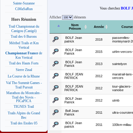
Sainte-Suzanne
Vous cherchez
BOLF Je
CiMaSaRun
Afficher
éléments
Hors Réunion
Nom
Trail Championnat du
Année
Course
Prénom
Canigou (Canigó)
Trail des 6 Burons
BOLF Jean
passerelles-
2018
patrick
monteynard-
Méribel Trails et Km
Vertical
BOLF Jean
2015
ut4m-vercors
Championnat France
de
Patrick
Km Vertical
BOLF Jean
Trail des Hauts Forts
2013
saintelyon
Patrick
Sierre Zinal
BOLF JEAN
maratrail-lans
2012
La Course de la Rhune
PATRICK
vercors
Val Tho Summit Games -
BOLF JEAN
tour-glaciers-
Trail Pursuit
2012
PATRICK
vanoise
Marathon du Montcalm -
Trail des Novis -
BOLF Jean
2012
utmb
PICaPICA
Patrick
TIGNES Trail
Bolf Jean
2011
ultra-coursier
Trails Alpins du Grand
Patrick
Bec
BOLF Jean
Trail des Etoiles 05
2011
100km-millau
patrick