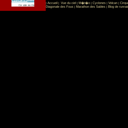
Accueil
Vue du ciel
M�t�o
Cyclones
Volcan
Cirqu
|
|
|
|
|
|
Sport
Sports extr�mes
Ce site est list� dans la cat�gorie
:
Diagonale des Fous
Marathon des Sables
Blog de runrai
|
|