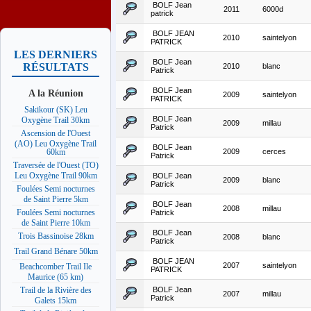
BOLF Jean
2011
6000d
patrick
BOLF JEAN
2010
saintelyon
PATRICK
LES DERNIERS
BOLF Jean
RÉSULTATS
2010
blanc
Patrick
BOLF Jean
A la Réunion
2009
saintelyon
PATRICK
Sakikour (SK) Leu
BOLF Jean
Oxygène Trail 30km
2009
millau
Patrick
Ascension de l'Ouest
(AO) Leu Oxygène Trail
BOLF Jean
2009
cerces
60km
Patrick
Traversée de l'Ouest (TO)
Leu Oxygène Trail 90km
BOLF Jean
2009
blanc
Patrick
Foulées Semi nocturnes
de Saint Pierre 5km
BOLF Jean
2008
millau
Foulées Semi nocturnes
Patrick
de Saint Pierre 10km
BOLF Jean
Trois Bassinoise 28km
2008
blanc
Patrick
Trail Grand Bénare 50km
BOLF JEAN
2007
saintelyon
Beachcomber Trail Ile
PATRICK
Maurice (65 km)
BOLF Jean
Trail de la Rivière des
2007
millau
Patrick
Galets 15km