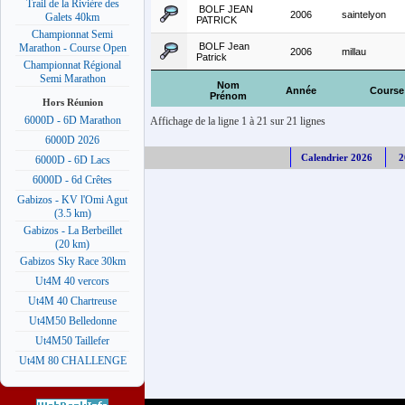
Trail de la Rivière des
BOLF JEAN
2006
saintelyon
Galets 40km
PATRICK
Championnat Semi
BOLF Jean
Marathon - Course Open
2006
millau
Patrick
Championnat Régional
Semi Marathon
Nom
Année
Course
Prénom
Hors Réunion
6000D - 6D Marathon
Affichage de la ligne 1 à 21 sur 21 lignes
6000D 2026
Calendrier 2026
2
6000D - 6D Lacs
6000D - 6d Crêtes
Gabizos - KV l'Omi Agut
(3.5 km)
Gabizos - La Berbeillet
(20 km)
Gabizos Sky Race 30km
Ut4M 40 vercors
Ut4M 40 Chartreuse
Ut4M50 Belledonne
Ut4M50 Taillefer
Ut4M 80 CHALLENGE