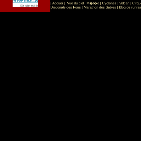
Accueil
Vue du ciel
M�t�o
Cyclones
Volcan
Cirqu
|
|
|
|
|
|
Sport
Sports extr�mes
Ce site est list� dans la cat�gorie
:
Diagonale des Fous
Marathon des Sables
Blog de runrai
|
|