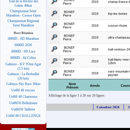
BONEF
Trail de la Rivière des
2019
champ-france-
Pierre
Galets 40km
Championnat Semi
BONEF
2019
thp-les-bories
Marathon - Course Open
Pierre
Championnat Régional
BONEF
Semi Marathon
2019
course-rhune
Pierre
Hors Réunion
BONEF
2019
ultra-champsau
6000D - 6D Marathon
Pierre
6000D 2026
BONEF
2019
trail-ventoux-2
Pierre
6000D - 6D Lacs
6000D - 6d Crêtes
BONEF
trail-blanc-new
2019
Pierre
12km
Gabizos - KV l'Omi Agut
(3.5 km)
BONEF
vars-mountain-
2018
Gabizos - La Berbeillet
Pierre
peynier
(20 km)
Gabizos Sky Race 30km
Nom
Année
Cours
Prénom
Ut4M 40 vercors
Affichage de la ligne 1 à 26 sur 26 lignes
Ut4M 40 Chartreuse
Ut4M50 Belledonne
Calendrier 2026
2
Ut4M50 Taillefer
Ut4M 80 CHALLENGE