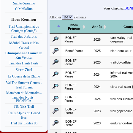
Sainte-Suzanne
Vous cherchez
BONE
CiMaSaRun
Afficher
éléments
Hors Réunion
Nom
Trail Championnat du
Année
Cours
Prénom
Canigou (Canigó)
Trail des 6 Burons
BONEF
tarn-valley-trai
2026
Pierre
de-proust
Méribel Trails et Km
Vertical
Bonef Pierre
2025
nice-cote-azur
Championnat France
de
Km Vertical
BONEF
2025
trail-du-galibier
Trail des Hauts Forts
Pierre
Sierre Zinal
BONEF
infernal-trail-v
2024
La Course de la Rhune
Pierre
200km
Val Tho Summit Games -
BONEF
2024
ultra-trail-saint
Trail Pursuit
Pierre
Marathon du Montcalm -
BONEF
Trail des Novis -
2024
trail-des-luciole
Pierre
PICaPICA
TIGNES Trail
BONEF
2023
trail-gapencim
Pierre
Trails Alpins du Grand
Bec
BONEF
Trail des Etoiles 05
2023
endurance-trail
Pierre