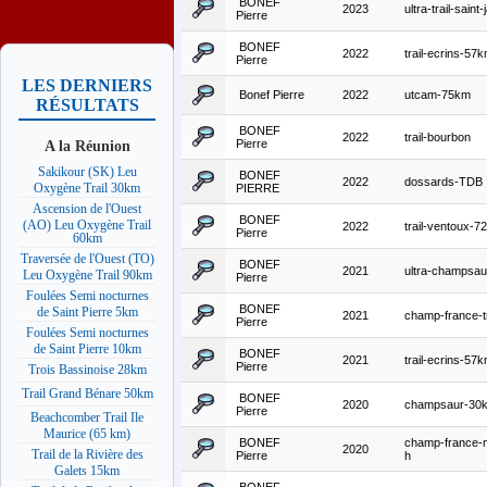
BONEF
2023
ultra-trail-saint
Pierre
BONEF
2022
trail-ecrins-57
Pierre
LES DERNIERS
Bonef Pierre
2022
utcam-75km
RÉSULTATS
BONEF
2022
trail-bourbon
A la Réunion
Pierre
Sakikour (SK) Leu
BONEF
2022
dossards-TDB
Oxygène Trail 30km
PIERRE
Ascension de l'Ouest
BONEF
(AO) Leu Oxygène Trail
2022
trail-ventoux-7
Pierre
60km
Traversée de l'Ouest (TO)
BONEF
2021
ultra-champsa
Leu Oxygène Trail 90km
Pierre
Foulées Semi nocturnes
BONEF
de Saint Pierre 5km
2021
champ-france-tr
Pierre
Foulées Semi nocturnes
de Saint Pierre 10km
BONEF
2021
trail-ecrins-57
Pierre
Trois Bassinoise 28km
Trail Grand Bénare 50km
BONEF
2020
champsaur-30
Pierre
Beachcomber Trail Ile
Maurice (65 km)
BONEF
champ-france-
2020
Trail de la Rivière des
Pierre
h
Galets 15km