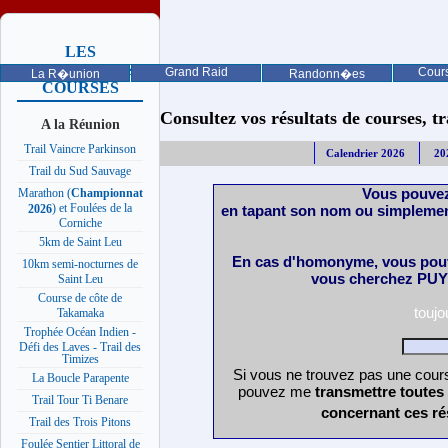
LES
PROCHAINES
Grand Raid
Cours
La R�union
Randonn�es
COURSES
Consultez vos résultats de courses, trai
A la Réunion
Trail Vaincre Parkinson
Calendrier 2026
20
Trail du Sud Sauvage
Vous pouvez
Marathon (
Championnat
) et Foulées de la
en tapant son nom ou simplemen
2026
Corniche
5km de Saint Leu
En cas d'homonyme, vous pouv
10km semi-nocturnes de
vous cherchez PUY 
Saint Leu
Course de côte de
touj
Takamaka
Trophée Océan Indien -
Défi des Laves - Trail des
Timizes
Si vous ne trouvez pas une cours
La Boucle Parapente
pouvez me
transmettre toutes
Trail Tour Ti Benare
concernant ces ré
Trail des Trois Pitons
Foulée Sentier Littoral de