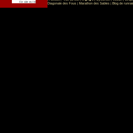
Sport
Sports extr�mes
Ce site est list� dans la cat�gorie
:
Diagonale des Fous
Marathon des Sables
Blog de runrai
|
|