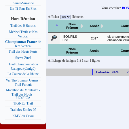
Sainte-Suzanne
Vous cherchez
BON
Un Ti Tour En Plus
Afficher
éléments
Hors Réunion
Nom
Trail des 6 Burons
Année
Cour
Prénom
Méribel Trails et Km
Vertical
BONFILS
ultra-tour-motte
2017
Eric
chalancon-21
Championnat France
de
Km Vertical
Nom
Année
Cour
Trail des Hauts Forts
Prénom
Sierre Zinal
Affichage de la ligne 1 à 1 sur 1 lignes
Trail Championnat du
Canigou (Canigó)
Calendrier 2026
2
La Course de la Rhune
Val Tho Summit Games -
Trail Pursuit
Marathon du Montcalm -
Trail des Novis -
PICaPICA
TIGNES Trail
Trail des Etoiles 05
KMV du Criou