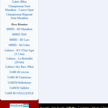
Galets 40km
Championnat Semi
Marathon - Course Open
Championnat Régional
Semi Marathon
Hors Réunion
6000D - 6D Marathon
6000D 2026
6000D - 6D Lacs
6000D - 6d Crêtes
Gabizos - KV l'Omi Agut
(3.5 km)
Gabizos - La Berbeillet
(20 km)
Gabizos Sky Race 30km
Ut4M 40 vercors
Ut4M 40 Chartreuse
Ut4M50 Belledonne
Ut4M50 Taillefer
Ut4M 80 CHALLENGE
Accueil
Vue du ciel
M�t�o
Cyclones
Volcan
Cirqu
|
|
|
|
|
|