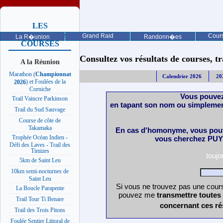
LES
PROCHAINES
Grand Raid
Cours
La R�union
Randonn�es
COURSES
Consultez vos résultats de courses, trai
A la Réunion
Marathon (
Championnat
Calendrier 2026
20
) et Foulées de la
2026
Corniche
Vous pouvez
Trail Vaincre Parkinson
en tapant son nom ou simplemen
Trail du Sud Sauvage
Course de côte de
Takamaka
En cas d'homonyme, vous pouv
Trophée Océan Indien -
vous cherchez PUY 
Défi des Laves - Trail des
Timizes
touj
5km de Saint Leu
10km semi-nocturnes de
Saint Leu
Si vous ne trouvez pas une cours
La Boucle Parapente
pouvez me
transmettre toutes
Trail Tour Ti Benare
concernant ces ré
Trail des Trois Pitons
Foulée Sentier Littoral de