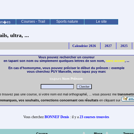
Courses - Trail
Sports nature
Le site
nn�es
ls, ultra, ...
Calendrier 2026
2027
2025
Vous pouvez rechercher un coureur
en tapant son nom ou simplement quelques lettres de son nom,
sans accent
, ...
En cas d'homonyme, vous pouvez préciser le début du prénom : exemple
vous cherchez PUY Marcelle, vous tapez puy marc
toujours
Nom Prénom
e trouvez pas une course, si votre nom est mal orthographié, ... vous pouvez me
transmettr
remarques, vos souhaits, corrections concernant ces résultats
en cliquant sur
Vous cherchez
BONNEF Denis
: il y a
23 courses trouvées
Course
Place
Temps