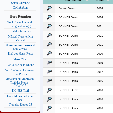
Sainte-Suzanne
CiMaSaRun
Bonnef Denis
2024
Hors Réunion
BONNEF Denis
2024
Trail Championnat du
Canigou (Canigó)
BONNEF Denis
2021
Trail des 6 Burons
BONNEF Denis
2021
Méribel Trails et Km
Vertical
BONNEF Denis
2021
Championnat France
de
Km Vertical
Trail des Hauts Forts
BONNEF Denis
2020
Sierre Zinal
BONNEF Denis
2019
La Course de la Rhune
Val Tho Summit Games -
BONNEF Denis
2017
Trail Pursuit
Marathon du Montcalm -
BONNEF Denis
2016
Trail des Novis -
PICaPICA
BONNEF DENIS
2016
TIGNES Trail
Trails Alpins du Grand
BONNEF Denis
2016
Bec
Trail des Etoiles 05
BONNEF Denis
2016