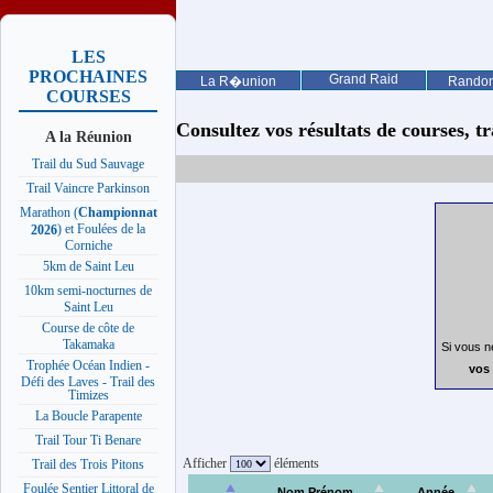
LES
PROCHAINES
Grand Raid
La R�union
Rando
COURSES
Consultez vos résultats de courses, trai
A la Réunion
Trail du Sud Sauvage
Trail Vaincre Parkinson
Marathon (
Championnat
) et Foulées de la
2026
Corniche
5km de Saint Leu
10km semi-nocturnes de
Saint Leu
Course de côte de
Takamaka
Si vous n
Trophée Océan Indien -
vos 
Défi des Laves - Trail des
Timizes
La Boucle Parapente
Trail Tour Ti Benare
Afficher
éléments
Trail des Trois Pitons
Foulée Sentier Littoral de
Nom Prénom
Année