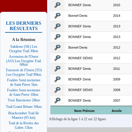
BONNEF Denis
2015
Bonnef Denis
2014
LES DERNIERS
BONNEF Denis
2013
RÉSULTATS
BONNEF Denis
2013
A la Réunion
Sakikour (SK) Leu
Bonnef Denis
2012
Oxygène Trail 30km
Ascension de l'Ouest
BONNEF DENIS
2012
(AO) Leu Oxygène Trail
60km
BONNEF Denis
2011
Traversée de l'Ouest (TO)
Leu Oxygène Trail 90km
BONNEF Denis
2009
Foulées Semi nocturnes
de Saint Pierre 5km
BONNEF DENIS
2008
Foulées Semi nocturnes
de Saint Pierre 10km
Trois Bassinoise 28km
BONNEF Denis
2007
Trail Grand Bénare 50km
Nom Prénom
Année
Beachcomber Trail Ile
Maurice (65 km)
Affichage de la ligne 1 à 22 sur 22 lignes
Trail de la Rivière des
Galets 15km