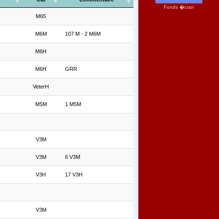
Fonds �cran
M65
M6M
107 M - 2 M6M
M6H
M6H
GRR
VeterH
M5M
1 M5M
V3M
V3M
6 V3M
V3H
17 V3H
V3M