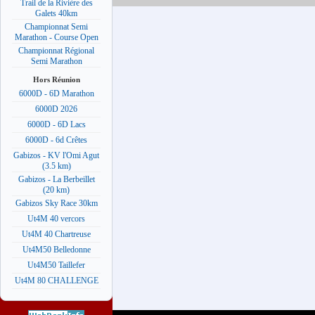
Trail de la Rivière des
Galets 40km
Championnat Semi
Marathon - Course Open
Championnat Régional
Semi Marathon
Hors Réunion
6000D - 6D Marathon
6000D 2026
6000D - 6D Lacs
6000D - 6d Crêtes
Gabizos - KV l'Omi Agut
(3.5 km)
Gabizos - La Berbeillet
(20 km)
Gabizos Sky Race 30km
Ut4M 40 vercors
Ut4M 40 Chartreuse
Ut4M50 Belledonne
Ut4M50 Taillefer
Ut4M 80 CHALLENGE