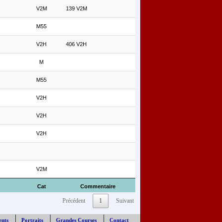
V2M
139 V2M
M55
V2H
406 V2H
M
M55
V2H
V2H
V2H
V2M
Cat
Commentaire
Précédent
1
Suivant
ents
Portraits
Grandes Courses
Contact