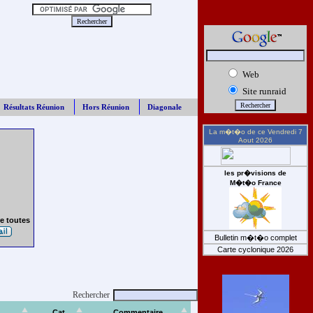
Web
Site runraid
Résultats Réunion
Hors Réunion
Diagonale
La m�t�o de ce
Vendredi 7
Aout 2026
les pr�visions de
M�t�o France
e toutes
Bulletin m�t�o complet
Carte cyclonique 2026
Rechercher
Cat
Commentaire