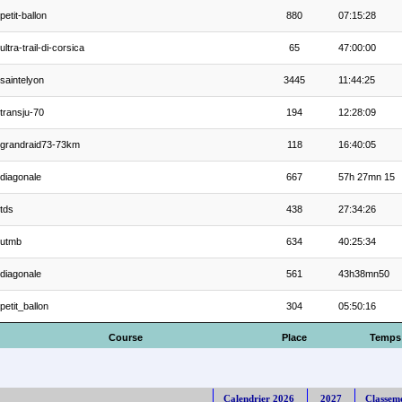
petit-ballon
880
07:15:28
ultra-trail-di-corsica
65
47:00:00
saintelyon
3445
11:44:25
transju-70
194
12:28:09
grandraid73-73km
118
16:40:05
diagonale
667
57h 27mn 15
tds
438
27:34:26
utmb
634
40:25:34
diagonale
561
43h38mn50
petit_ballon
304
05:50:16
Course
Place
Temps
Calendrier 2026
2027
Classem