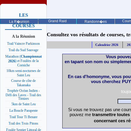
LES
PROCHAINES
Grand Raid
Cours
La R�union
Randonn�es
COURSES
Consultez vos résultats de courses, trai
A la Réunion
Trail Vaincre Parkinson
Calendrier 2026
20
Trail du Sud Sauvage
Vous pouvez
Marathon (
Championnat
) et Foulées de la
en tapant son nom ou simplemen
2026
Corniche
10km semi-nocturnes de
Saint Leu
En cas d'homonyme, vous pouv
Course de côte de
vous cherchez PUY 
Takamaka
Trophée Océan Indien -
touj
Défi des Laves - Trail des
Timizes
5km de Saint Leu
Si vous ne trouvez pas une cours
La Boucle Parapente
pouvez me
transmettre toutes
Trail Tour Ti Benare
concernant ces ré
Trail des Trois Pitons
Foulée Sentier Littoral de