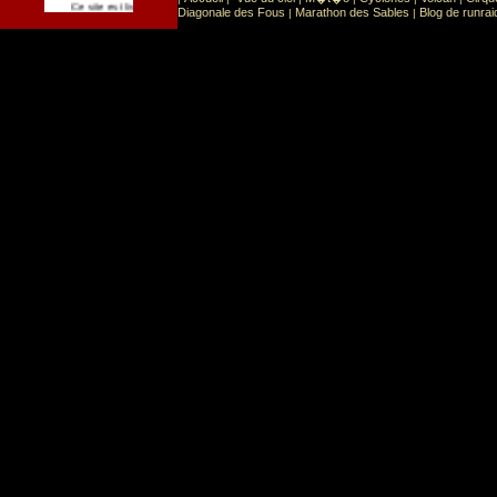
Sport
Sports extr�mes
Ce site est list� dans la cat�gorie
:
Diagonale des Fous
Marathon des Sables
Blog de runrai
|
|