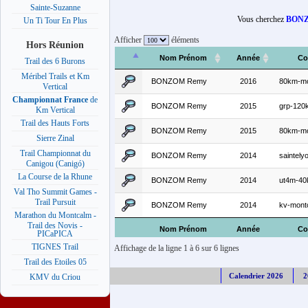
Sainte-Suzanne
Vous cherchez
BONZ
Un Ti Tour En Plus
Afficher
éléments
Hors Réunion
Nom Prénom
Année
Co
Trail des 6 Burons
Méribel Trails et Km
BONZOM Remy
2016
80km-mo
Vertical
Championnat France
de
BONZOM Remy
2015
grp-120
Km Vertical
Trail des Hauts Forts
BONZOM Remy
2015
80km-mo
Sierre Zinal
Trail Championnat du
BONZOM Remy
2014
saintely
Canigou (Canigó)
La Course de la Rhune
BONZOM Remy
2014
ut4m-4
Val Tho Summit Games -
Trail Pursuit
BONZOM Remy
2014
kv-mont
Marathon du Montcalm -
Trail des Novis -
Nom Prénom
Année
Co
PICaPICA
TIGNES Trail
Affichage de la ligne 1 à 6 sur 6 lignes
Trail des Etoiles 05
Calendrier 2026
2
KMV du Criou