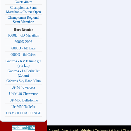
Galets 40km
Championnat Semi
Marathon - Course Open
Championnat Régional
Semi Marathon
Hors Réunion
6000D - 6D Marathon
6000D 2026
6000D - 6D Lacs
6000D - 6d Crêtes
Gabizos - KV l'Omi Agut
(3.5 km)
Gabizos - La Berbeillet
(20 km)
Gabizos Sky Race 30km
Ut4M 40 vercors
Ut4M 40 Chartreuse
Ut4M50 Belledonne
Ut4M50 Taillefer
Ut4M 80 CHALLENGE
Accueil
Vue du ciel
M�t�o
Cyclones
Volcan
Cirqu
|
|
|
|
|
|