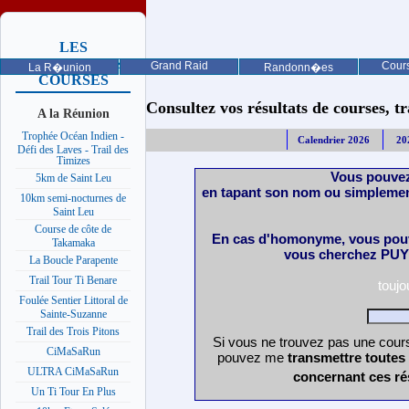
LES
PROCHAINES
Grand Raid
Cours
La R�union
Randonn�es
COURSES
Consultez vos résultats de courses, trai
A la Réunion
Trophée Océan Indien -
Calendrier 2026
20
Défi des Laves - Trail des
Timizes
Vous pouvez
5km de Saint Leu
en tapant son nom ou simplemen
10km semi-nocturnes de
Saint Leu
Course de côte de
En cas d'homonyme, vous pouv
Takamaka
vous cherchez PUY 
La Boucle Parapente
Trail Tour Ti Benare
touj
Foulée Sentier Littoral de
Sainte-Suzanne
Trail des Trois Pitons
Si vous ne trouvez pas une cours
CiMaSaRun
pouvez me
transmettre toutes
ULTRA CiMaSaRun
concernant ces ré
Un Ti Tour En Plus