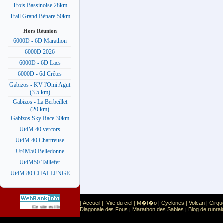
Trois Bassinoise 28km
Trail Grand Bénare 50km
Hors Réunion
6000D - 6D Marathon
6000D 2026
6000D - 6D Lacs
6000D - 6d Crêtes
Gabizos - KV l'Omi Agut
(3.5 km)
Gabizos - La Berbeillet
(20 km)
Gabizos Sky Race 30km
Ut4M 40 vercors
Ut4M 40 Chartreuse
Ut4M50 Belledonne
Ut4M50 Taillefer
Ut4M 80 CHALLENGE
Accueil
Vue du ciel
M�t�o
Cyclones
Volcan
Cirqu
|
|
|
|
|
|
Sport
Sports extr�mes
Ce site est list� dans la cat�gorie
:
Diagonale des Fous
Marathon des Sables
Blog de runrai
|
|