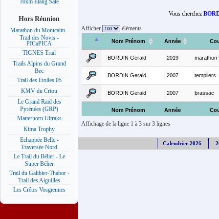
10km Etang Salé
Vous cherchez
BORD
Hors Réunion
Afficher
éléments
Marathon du Montcalm -
Trail des Novis -
Nom Prénom
Année
Cou
PICaPICA
TIGNES Trail
BORDIN Gerald
2019
marathon
Trails Alpins du Grand
Bec
BORDIN Gerald
2007
templiers
Trail des Etoiles 05
KMV du Criou
BORDIN Gerald
2007
brassac
Le Grand Raid des
Pyrénées (GRP)
Nom Prénom
Année
Cou
Matterhorn Ultraks
Affichage de la ligne 1 à 3 sur 3 lignes
Kima Trophy
Echappée Belle -
Calendrier 2026
2
Traversée Nord
Le Trail du Bélier - Le
Super Bélier
Trail du Galibier-Thabor -
Trail des Aiguilles
Les Crêtes Vosgiennes