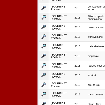
BOURRINET
vertical-run-ro
2016
Romain
ecrite
BOURRINET
10km-st-paul-
2016
ROMAIN
championnat
BOURRINET
2016
cross-savane
ROMAIN
BOURRINET
2016
transvolcano
ROMAIN
BOURRINET
2015
trail-urbain-st-
ROMAIN
BOURRINET
2015
diagonale
ROMAIN
BOURRINET
2015
foulees-noct-st
ROMAIN
BOURRINET
2015
leu-trail
ROMAIN
BOURRINET
2015
arc-en-ciel
Romain
BOURRINET
2015
transrun-ultra
ROMAIN
BOURRINET
2015
dtour-60km