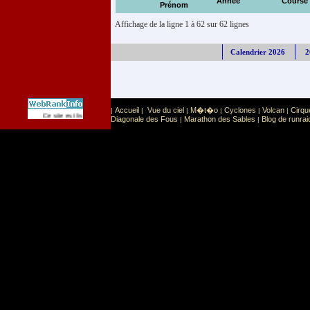
Année
Course
Prénom
Affichage de la ligne 1 à 62 sur 62 lignes
Calendrier 2026
2
Accueil
Vue du ciel
M�t�o
Cyclones
Volcan
Cirqu
|
|
|
|
|
|
Sport
Sports extr�mes
Ce site est list� dans la cat�gorie
:
Diagonale des Fous
Marathon des Sables
Blog de runrai
|
|