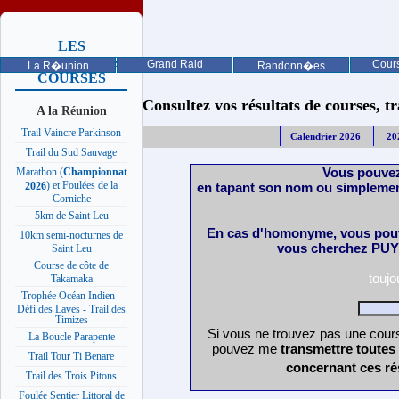
LES
PROCHAINES
Grand Raid
Cours
La R�union
Randonn�es
COURSES
Consultez vos résultats de courses, trai
A la Réunion
Trail Vaincre Parkinson
Calendrier 2026
20
Trail du Sud Sauvage
Vous pouvez
Marathon (
Championnat
) et Foulées de la
en tapant son nom ou simplemen
2026
Corniche
5km de Saint Leu
En cas d'homonyme, vous pouv
10km semi-nocturnes de
vous cherchez PUY 
Saint Leu
Course de côte de
touj
Takamaka
Trophée Océan Indien -
Défi des Laves - Trail des
Timizes
Si vous ne trouvez pas une cours
La Boucle Parapente
pouvez me
transmettre toutes
Trail Tour Ti Benare
concernant ces ré
Trail des Trois Pitons
Foulée Sentier Littoral de