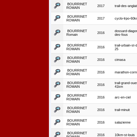
BOURRINET
2017
trail-des-anglai
ROMAIN
BOURRINET
2017
cyclo-lrpo-60
ROMAIN
BOURRINET
dossard-diago
2016
Romain
des-fous
BOURRINET
trail-urbain-st-
2016
ROMAIN
25
BOURRINET
2016
cimasa
ROMAIN
BOURRINET
2016
marathon-corn
ROMAIN
BOURRINET
trail-grand-oue
2016
ROMAIN
41km
BOURRINET
2016
arc-en-ciel
ROMAIN
BOURRINET
2016
trail-minuit
ROMAIN
BOURRINET
2016
salazienne
ROMAIN
BOURRINET
2016
10km-st-louis
ROMAIN