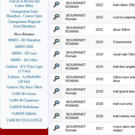
Trail de la Rivière des
BOURRINET
2022
trail-cilaos-33
Galets 40km
ROMAIN
Championnat Semi
BOURRINET
Marathon - Course Open
2022
course-papan
Romain
Championnat Régional
Semi Marathon
BOURRINET
2022
dtour-60km
ROMAIN
Hors Réunion
6000D - 6D Marathon
BOURRINET
2019
3-bassinoise
ROMAIN
6000D 2026
BOURRINET
6000D - 6D Lacs
2019
royal-raid-70k
Romain
6000D - 6d Crêtes
BOURRINET
Gabizos - KV l'Omi Agut
2019
trail-des-anglai
ROMAIN
(3.5 km)
Gabizos - La Berbeillet
BOURRINET
10km-noct-ent
2019
ROMAIN
deux
(20 km)
Gabizos Sky Race 30km
BOURRINET
2018
trail-grand-bas
Romain
Ut4M 40 vercors
Ut4M 40 Chartreuse
BOURRINET
2018
trail-curcuma
ROMAIN
Ut4M50 Belledonne
Ut4M50 Taillefer
BOURRINET
2018
trail-coteau-se
ROMAIN
Ut4M 80 CHALLENGE
BOURRINET
cross-piton-de
2017
Romain
neiges