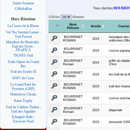
Sainte-Suzanne
Vous cherchez
BOURRIN
CiMaSaRun
Afficher
éléments
Hors Réunion
Nom
La Course de la Rhune
Année
Course
Prénom
Val Tho Summit Games -
Trail Pursuit
BOURRINET
mosaique-des-
2024
ROMAIN
uniformes-28
Marathon du Montcalm -
Trail des Novis -
BOURRINET
PICaPICA
2024
course-papan
Romain
TIGNES Trail
BOURRINET
griffe-du-diable
Trails Alpins du Grand
2024
Romain
27km
Bec
Trail des Etoiles 05
BOURRINET
2023
leu-trail-de-la-l
ROMAIN
KMV du Criou
Le Grand Raid des
BOURRINET
2023
trail-des-mast
ROMAIN
Pyrénées (GRP)
Matterhorn Ultraks
BOURRINET
2023
course-articha
ROMAIN
Kima Trophy
Trail du Galibier-Thabor -
BOURRINET
2023
diagonale
Trail des Aiguilles
Romain
Echappée Belle -
BOURRINET
Traversée Nord
2023
dossards-GR
ROMAIN