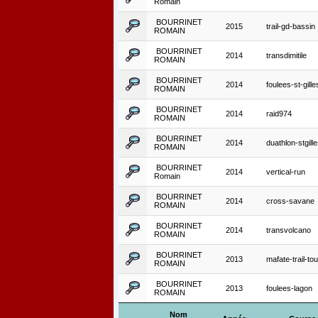
Romain
BOURRINET
2015
trail-gd-bassin
ROMAIN
BOURRINET
2014
transdimitile
ROMAIN
BOURRINET
2014
foulees-st-gille
ROMAIN
BOURRINET
2014
raid974
ROMAIN
BOURRINET
2014
duathlon-stgill
ROMAIN
BOURRINET
2014
vertical-run
Romain
BOURRINET
2014
cross-savane
ROMAIN
BOURRINET
2014
transvolcano
ROMAIN
BOURRINET
2013
mafate-trail-tou
ROMAIN
BOURRINET
2013
foulees-lagon
ROMAIN
Nom