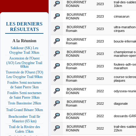
BOURRINET
trail-des-sable
2023
ROMAIN
10km
BOURRINET
2023
cimasarun
ROMAIN
LES DERNIERS
BOURRINET
ultra-marathon
RÉSULTATS
2023
Romain
cirques
BOURRINET
A la Réunion
2023
boucle-infernal
Romain
Sakikour (SK) Leu
BOURRINET
championnat-s
Oxygène Trail 30km
2023
ROMAIN
marathon-ope
Ascension de l'Ouest
(AO) Leu Oxygène Trail
BOURRINET
foulees-adh-se
2023
60km
Romain
marathon
Traversée de l'Ouest (TO)
Leu Oxygène Trail 90km
BOURRINET
course-sclero
2023
Romain
plaques
Foulées Semi nocturnes
de Saint Pierre 5km
BOURRINET
2022
odyssea-reuni
Foulées Semi nocturnes
ROMAIN
de Saint Pierre 10km
BOURRINET
Trois Bassinoise 28km
2022
diagonale
Romain
Trail Grand Bénare 50km
BOURRINET
2022
dossards-GR
Beachcomber Trail Ile
ROMAIN
Maurice (65 km)
BOURRINET
trail-des-sable
Trail de la Rivière des
2022
ROMAIN
22km
Galets 15km